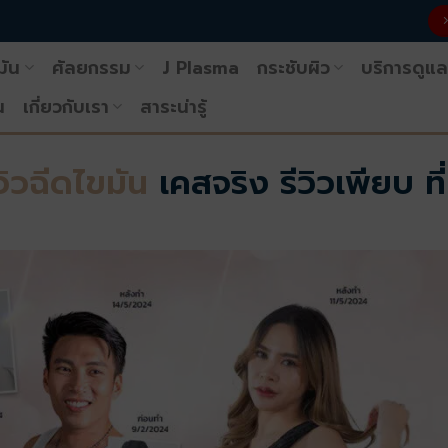
มัน
ศัลยกรรม
J Plasma
กระชับผิว
บริการดูแล
น
เกี่ยวกับเรา
สาระน่ารู้
ีวิวฉีดไขมัน
เคสจริง รีวิวเพียบ ท