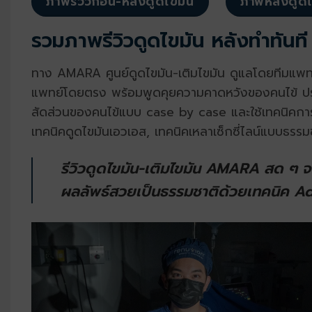
ภาพรีวิวก่อน-หลังดูดไขมัน
ภาพหลังดูดไ
รวมภาพรีวิวดูดไขมัน หลังทำทันที
ทาง
AMARA ศูนย์ดูดไขมัน-เติมไขมัน ดูแลโดยทีมแพ
แพทย์โดยตรง พร้อมพูดคุยความคาดหวังของคนไข้ ประ
สัดส่วนของคนไข้แบบ case by case และใช้เทคนิคการด
เทคนิคดูดไขมันเอวเอส, เทคนิคเหลาเซ็กซี่ไลน์แบบธรรมช
รีวิวดูดไขมัน-เติมไขมัน AMARA สด ๆ จ
ผลลัพธ์สวยเป็นธรรมชาติด้วยเทคนิค 