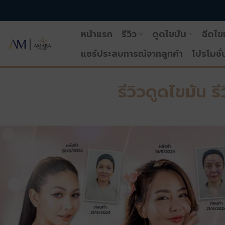
ข้าม
ไป
หน้าแรก
รีวิว
ดูดไขมัน
ฉีดไข
ยัง
เนื้อหา
แชร์ประสบการณ์จากลูกค้า
โปรโมชั่
รีวิวดูดไขมัน ร