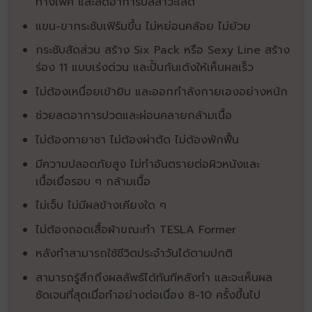
ทางเพศ และลดอาการปัสสาวะเล็ด
แขน-ขากระชับเฟิร์มขึ้น ไม่หย่อนคล้อย ไม่ย้วย
กระชับสัดส่วน สร้าง Six Pack หรือ Sexy Line สร้าง
ร่อง 11 แบบเร่งด่วน และปั้นก้นเด้งให้เห็นผลเร็ว
ไม่ต้องเหนื่อยเข้ายิม และออกกำลังกายเองอย่างหนัก
ช่วยลดอาการปวดและผ่อนคลายกล้ามเนื้อ
ไม่ต้องทายาชา ไม่ต้องผ่าตัด ไม่ต้องพักฟื้น
มีความปลอดภัยสูง ไม่ทำอันตรายต่อผิวหนังและ
เนื้อเยื่อรอบ ๆ กล้ามเนื้อ
ไม่เจ็บ ไม่มีผลข้างเคียงใด ๆ
ไม่ต้องถอดเสื้อผ้าขณะทำ TESLA Former
หลังทำสามารถใช้ชีวิตประจำวันได้ตามปกติ
สามารถรู้สึกถึงผลลัพธ์ได้ทันทีหลังทำ และจะเห็นผล
ชัดเจนที่สุดเมื่อทำอย่างต่อเนื่อง 8-10 ครั้งขึ้นไป