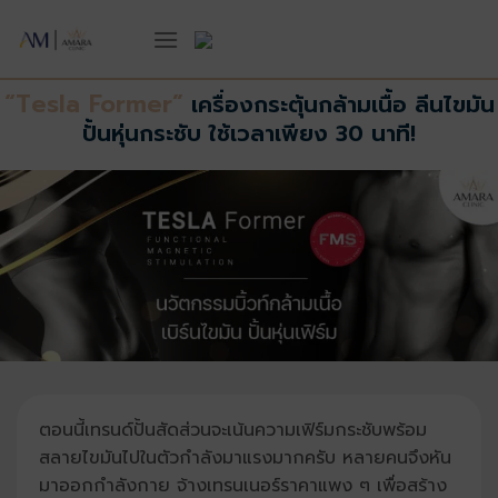
ข้าม
ไป
ยัง
เนื้อหา
“Tesla Former”
เครื่องกระตุ้นกล้ามเนื้อ ลีนไขมัน
ปั้นหุ่นกระชับ ใช้เวลาเพียง 30 นาที!
ตอนนี้เทรนด์ปั้นสัดส่วนจะเน้นความเฟิร์มกระชับพร้อม
สลายไขมันไปในตัวกำลังมาแรงมากครับ หลายคนจึงหัน
มาออกกำลังกาย จ้างเทรนเนอร์ราคาแพง ๆ เพื่อสร้าง