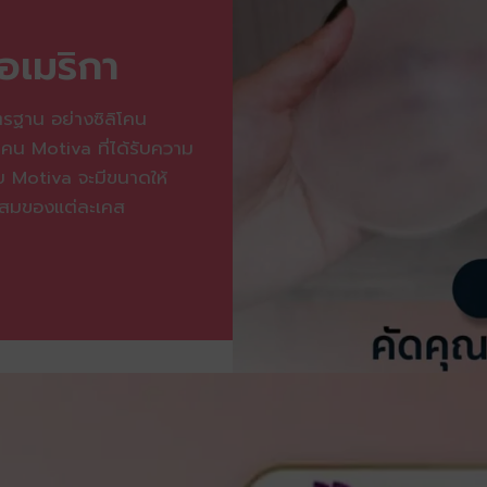
อเมริกา
ฐาน อย่างซิลิโคน
ิโคน Motiva ที่ได้รับความ
บ Motiva จะมีขนาดให้
ะสมของแต่ละเคส