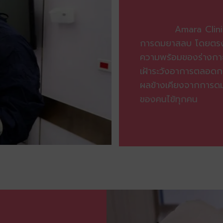
Amara Clinic
การดมยาสลบ โดยตรง ซ
ความพร้อมของร่างกาย
เฝ้าระวังอาการตลอดการ
ผลข้างเคียงจากการดมย
ของคนไข้ทุกคน