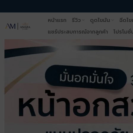
ข้าม
ไป
หน้าแรก
รีวิว
ดูดไขมัน
ฉีดไข
ยัง
เนื้อหา
แชร์ประสบการณ์จากลูกค้า
โปรโมชั่