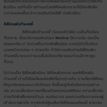
ลิโคนผิวทรายยังมีโอกาสเกิดพังผืดรอบเต้านมน้อยกว่าซิลิโคน
ผิวเรียบ แต่ทั้งนี้การทำนมด้วยซิลิโคนผิวทรายก็มีข้อเสียคือ
ราคาจะแพงขึ้นกว่าการเสริมด้วยซิลิโ
คนผิวเรียบ
ซิลิโคนผิวกำมะหยี่
ซิลิโคนผิวกำมะหยี่ (SmoothSilk) จะเป็นกึ่งเรียบ
กึ่งทราย เป็นนวัตกรรมใหม่ของ
Motiva
มีความนิ่ม และเป็น
ธรรมชาติมาก โอกาสที่จะเกิดพังผืดน้อย แถมไม่จำเป็นต้อง
นวดหน้าอกบ่อย ๆ ด้วยครับ ทำให้การเสริมด้วยซิลิโคนผิว
กำมะหยี่มาแรงกว่าแบบอื่นไปโดยปริยายแม้ว่าจะมีราคาสูง
ก็ตาม
ไม่ว่าจะเป็น ซิลิโคนผิวเรียบ ซิลิโคนผิวทราย และซิลิโคนผิว
กำมะหยี่ ต่างก็มีข้อดีและข้อเสียที่แตกต่างกัน การเลือกซิลิโคน
ให้ถูกต้องและเหมาะกับตัวเอง จึงขึ้นอยู่กับปัจจัยหลายอย่าง
เช่น ความเสี่ยงในการเคลื่อนตำแหน่งของซิลิโคน ความเสี่ยงใน
การเกิดพังผืดรอบเต้านม งบประมาณ และความต้องการของผู้
เข้ารับการผ่าตัด หากใครไม่รู้จะเลือกซิลิโคนแบบไหนดี สามารถ