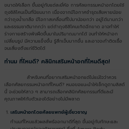
ขนาดให้เลือก ขึ้นอยู่กับแต่ละยี่ห้อ การศัลยกรรมหน้าอกโดยใช้
ถุงซิลิโคนเป็นที่นิยมมาก
เนื่องจากมีโอกาศชำรุดเสียหายน้อย
กว่าถุงน้ำเกลือ มีโอกาสเคลื่อนที่ไปมาน้อยกว่า อยู่ได้นานกว่า
และธรรมชาติมากกว่า แต่ถ้าถุงซิลิโคนเกิดฉีกขาด อาจทำให้
ร่างกายสร้างพังผืดขึ้นมาในปริมาณมากได้ จนทำให้หน้าอก
เปลี่ยนรูป มีความแข็งขึ้น รู้สึกเจ็บมากขึ้น และอาจจะทำติดเชื้อ
จนเสี่ยงถึงแก่ชีวิตได้
ทำนม ที่ไหนดี? คลินิกเสริมหน้าอกที่ไหนดีสุด!
สำหรับคนที่อยากเสริมหน้าอกแต่ไม่แน่ใจว่าควร
เลือกศัลยกรรมหน้าอกที่ไหนดี? หมอขอแนะนำให้เช็กดูตามลิสต์
นี้ จะช่วยให้สาว ๆ สามารถเลือกคลินิกศัลยกรรมที่ดีและมี
คุณภาพให้กับตัวเองได้อย่างไม่มีพลาด
เสริมหน้าอกโดยศัลยแพทย์ผู้เชี่ยวชาญ
ทำนมที่ไหนแล้วผลลัพธ์ออกมาดีที่สุด ขึ้นอยู่กับทักษะและ
ประสบการณ์ของศัลยแพทย์ ซึ่งที่ Amara Body