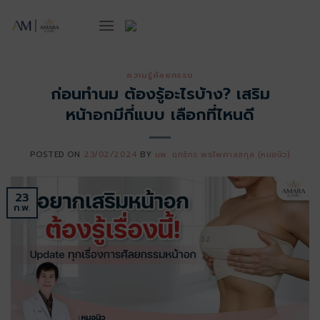
ข้าม
ไป
ยัง
เนื้อหา
ความรู้ศัลยกรรม
ก่อนทำนม ต้องรู้อะไรบ้าง? เสริม
หน้าอกมีกี่แบบ เลือกที่ไหนดี
POSTED ON
23/02/2024
BY
นพ. ฤทธิกร พรไพศาลสกุล (หมอนิว)
23
ก.พ.