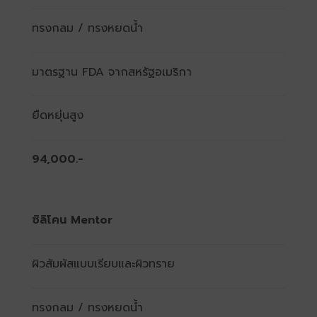
ทรงกลม / ทรงหยดน้ำ
มาตรฐาน FDA จากสหรัฐอเมริกา
ยืดหยุ่นสูง
94,000.-
ซิลิโคน Mentor
ผิวสัมผัสแบบเรียบและผิวทราย
ทรงกลม / ทรงหยดน้ำ