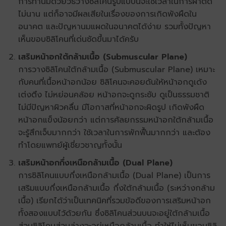
การทำนมด้วยวิธีวางซิลิโคนรูปแบบนี้จะใช้เวลาในการผ่าตัด
ไม่นาน แต่ก็อาจมีผลเสียในเรื่องของการเกิดพังผืดใน
อนาคต และปัญหานมแผดในอนาคตได้ง่าย รวมทั้งปัญหา
เห็นขอบซิลิโคนที่เด่นชัดขึ้นมาได้ครับ
เสริมหน้าอกใต้กล้ามเนื้อ (Submuscular Plane)
การวางซิลิโคนใต้กล้ามเนื้อ (Submuscular Plane) เหมาะ
กับคนที่เนื้อหน้าอกน้อย ซิลิโคนจะคอยดันให้หน้าอกดูเด้ง
เต่งตึง ไม่หย่อนคล้อย หน้าอกจะดูกระชับ ดูเป็นธรรมชาติ
ไม่มีปัญหาผิวคลื่น มีโอกาสที่หน้าอกจะผิดรูป เกิดพังผืด
หน้าอกแข็งน้อยกว่า แต่การศัลยกรรมหน้าอกใต้กล้ามเนื้อ
จะรู้สึกเจ็บมากกว่า ใช้เวลาในการพักฟื้นมากกว่า และต้อง
ทำโดยแพทย์ผู้เชี่ยวชาญทั้งนั้น
เสริมหน้าอกกึ่งเหนือกล้ามเนื้อ (Dual Plane)
การซิลิโคนแบบกึ่งเหนือกล้ามเนื้อ (Dual Plane) เป็นการ
เสริมแบบกึ่งเหนือกล้ามเนื้อ กึ่งใต้กล้ามเนื้อ (ระหว่างกล้าม
เนื้อ) เรียกได้ว่าเป็นเทคนิคที่รวมข้อดีของการเสริมหน้าอก
ทั้งสองแบบไว้ด้วยกัน ซึ่งซิลิโคนส่วนบนจะอยู่ใต้กล้ามเนื้อ
ส่วนซิลิโคนส่วนล่างจะอยู่เหนือกล้ามเนื้อ ทำให้ไม่เห็นขอบซิลิ