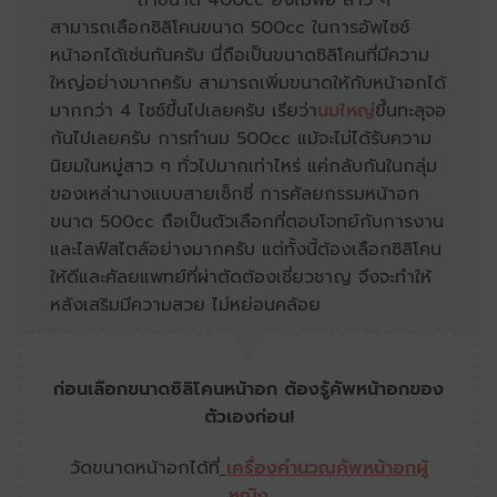
ถ้าขนาด 400cc ยังไม่พอ สาว ๆ
สามารถเลือกซิลิโคนขนาด 500cc ในการอัพไซซ์
หน้าอกได้เช่นกันครับ นี่ถือเป็นขนาดซิลิโคนที่มีความ
ใหญ่อย่างมากครับ สามารถเพิ่มขนาดให้กับหน้าอกได้
มากกว่า 4 ไซซ์ขึ้นไปเลยครับ เรียว่า
นมใหญ่
ขึ้นทะลุจอ
กันไปเลยครับ การทำนม 500cc แม้จะไม่ได้รับความ
นิยมในหมู่สาว ๆ ทั่วไปมากเท่าไหร่ แค่กลับกันในกลุ่ม
ของเหล่านางแบบสายเซ็กซี่ การศัลยกรรมหน้าอก
ขนาด 500cc ถือเป็นตัวเลือกที่ตอบโจทย์กับการงาน
และไลฟ์สไตล์อย่างมากครับ แต่ทั้งนี้ต้องเลือกซิลิโคน
ให้ดีและศัลยแพทย์ที่ผ่าตัดต้องเชี่ยวชาญ จึงจะทำให้
หลังเสริมมีความสวย ไม่หย่อนคล้อย
ก่อนเลือกขนาดซิลิโคนหน้าอก ต้องรู้คัพหน้าอกของ
ตัวเองก่อน!
วัดขนาดหน้าอกได้ที่
เครื่องคำนวณคัพหน้าอกผู้
หญิง