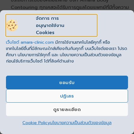
Contouring ทุกเคสจะได้รับการดูแลโดยแพทย์ที่มีทั้งความ
เชี่ยวชาญและประสบการณ์สูง ทำให้คุณได้รับผลลัพธ์ที่
จัดการ การ
สวยงามอย่างปลอดภัย ดังนั้นก่อนตัดสินใจเสริมที่ไหน จึง
อนุญาตใช้งาน
ต้องเช็กประวัติของแพทย์ให้ดี หรือจะตรวจสอบใน
Cookies
แพทยสภา
ก็ได้เช่นกันครับ
เว็บไซต์
amara-clinic.com
มีการใช้งานเทคโนโลยีคุกกี้ หรือ
เทคโนโลยีอื่นที่มีลักษณะใกล้เคียงกันกับคุกกี้ บนเว็บไซต์ของเรา โปรด
ทำหน้าอกกับคลินิกที่มีคุณภาพ มีใบรับรองจากหน่วยงาน
ศึกษา นโยบายการใช้คุกกี้ และ นโยบายความเป็นส่วนตัวของข้อมูล
น่าเชื่อถือ
ก่อนใช้บริการเว็บไซต์ ได้ที่ลิงค์ด้านล่าง
คลินิกที่ดีจะต้องมีใบรับรองถูกต้อง ยิ่งได้รับการรับรอง
มาตรฐานจากหน่วยงานที่น่าเชื่อถือ จะยิ่งเพิ่มความ
ยอมรับ
ปลอดภัยในการผ่าตัดให้กับคนไข้ได้ ไม่ว่าจะเป็นการได้รับ
การรับรองจาก กระทรวงสาธารณสุข หรือ AACI
ปฏิเสธ
This site uses cookies to offer you a better browsing
(American Accreditation Commission
experience. By browsing this website, you agree to our
International) ต่างก็เป็นการการันตีมาตรฐานที่ช่วยเพิ่ม
ดูรายละเอียด
use of cookies.
ความมั่นใจให้คนไข้ได้ทั้งสิ้นครับ
Cookie Policy
นโยบายความเป็นส่วนตัวของข้อมูล
ยอมรับ