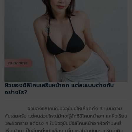
ผิวของซิลิโคนเสริมหน้าอก แต่ละแบบต่างกัน
อย่างไร?
ผิวของซิลิโคนในปัจจุบันมีให้เลือกถึง 3 แบบด้วย
กันเลยครับ แต่คนส่วนใหญ่มักจะรู้จักซิลิโคนหน้าอก แค่ผิวเรียบ
และผิวทราย แต่จริง ๆ ในปัจจุบันมีซิลิโคนหน้าอกผิวกำมะหยี่
เพิ่มเข้ามาเป็นอีกหนึ่งตัวเลือก เดี๋ยวเราไปดูกันเลยครับว่าผิว