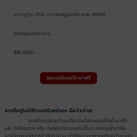
มาตรฐาน FDA จากสหรัฐอเมริกาและ MHRA
ยืดหยุ่นปานกลาง
69,000.-
ลงทะเบียนปรึกษาฟรี
สารที่อยู่ในซิลิโคนเสริมหน้าอก มีอะไรบ้าง!
สารที่บรรจุในเต้านมเทียมจะมีสองแบบคือน้ำเกลือ
และ ซิลิโคนเจล ครับ ในสมัยก่อนจะเน้นเป็นการใส่ถุงน้ำเกลือ
แต่เนื่องจากมีการรั่วซึมได้ง่าย ทำให้หน้าอกหายหรือหน้าอกยุบ