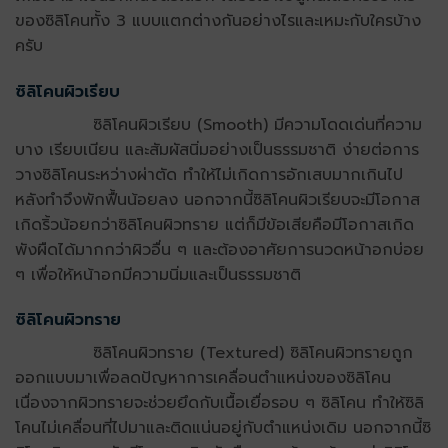
ของซิลิโคนทั้ง 3 แบบแตกต่างกันอย่างไรและเหมะกับใครบ้าง
ครับ
ซิลิโคนผิวเรียบ
ซิลิโคนผิวเรียบ (Smooth) มีความโดดเด่นที่ความ
บาง เรียบเนียน และสัมผัสนิ่มอย่างเป็นธรรมชาติ ง่ายต่อการ
วางซิลิโคนระหว่างผ่าตัด ทำให้ไม่เกิดการอักเสบมากเกินไป
หลังทำจึงพักฟื้นน้อยลง นอกจากนี้ซิลิโคนผิวเรียบจะมีโอกาส
เกิดริ้วน้อยกว่าซิลิโคนผิวทราย แต่ก็มีข้อเสียคือมีโอกาสเกิด
พังผืดได้มากกว่าผิวอื่น ๆ และต้องอาศัยการนวดหน้าอกบ่อย
ๆ เพื่อให้หน้าอกมีความนิ่มและเป็นธรรมชาติ
ซิลิโคนผิวทราย
ซิลิโคนผิวทราย (Textured) ซิลิโคนผิวทรายถูก
ออกแบบมาเพื่อลดปัญหาการเคลื่อนตำแหน่งของซิลิโคน
เนื่องจากผิวทรายจะช่วยยึดกับเนื้อเยื่อรอบ ๆ ซิลิโคน ทำให้ซิลิ
โคนไม่เคลื่อนที่ไปมาและติดแน่นอยู่กับตำแหน่งเดิม นอกจากนี้ซิ