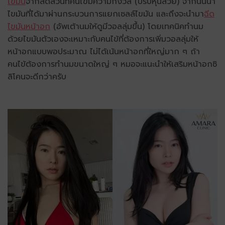
ไขมัน
จากสัดส่วนที่คนไข้มีความกังวล (ปรับหุ่นสวย) จากนั้นนำ
ไขมันที่ได้มาผ่านกระบวนการแยกเซลล์ไขมัน และถึงจะนำมา
ฉีด
ไขมันหน้าอก
(อัพเต้านมให้ดูมีวอลลุ่มขึ้น) โดยเทคนิคทำนม
ด้วยไขมันตัวเองจะเหมาะกับคนไข้ที่ต้องการเพิ่มวอลลุ่มให้
หน้าอกแบบพอประมาณ ไม่ได้เน้นหน้าอกที่ใหญ่มาก ๆ ถ้า
คนไข้ต้องการทำนมขนาดใหญ่ ๆ หมอจะแนะนำให้เสริมหน้าอกซิ
ลิโคนจะดีกว่าครับ