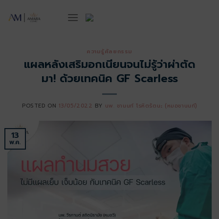
ข้าม
ไป
ยัง
เนื้อหา
ความรู้ศัลยกรรม
แผลหลังเสริมอกเนียนจนไม่รู้ว่าผ่าตัด
มา! ด้วยเทคนิค GF Scarless
POSTED ON
13/05/2022
BY
นพ. ชานนท์ โรหิตรัตนะ (หมอชานนท์)
13
พ.ค.