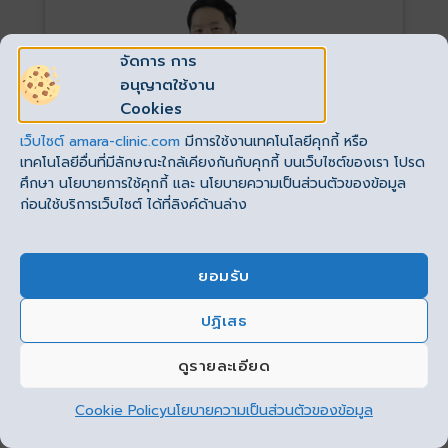
จัดการ การ
อนุญาตใช้งาน
Cookies
เว็บไซต์
amara-clinic.com
มีการใช้งานเทคโนโลยีคุกกี้ หรือ
เทคโนโลยีอื่นที่มีลักษณะใกล้เคียงกันกับคุกกี้ บนเว็บไซต์ของเรา โปรด
ศึกษา นโยบายการใช้คุกกี้ และ นโยบายความเป็นส่วนตัวของข้อมูล
ก่อนใช้บริการเว็บไซต์ ได้ที่ลิงค์ด้านล่าง
แพทย์ผู้ชำนาญการ
ด้านศัลยกรรมตกแต่ง
น
พ.วีรกานต์ สถิตนิรามัย (หมอวี)
ยอมรับ
ปฏิเสธ
This site uses cookies to offer you a better browsing
experience. By browsing this website, you agree to our
ดูรายละเอียด
use of cookies.
ลงทะเบียน
ปรึกษาฟรี!
Cookie Policy
นโยบายความเป็นส่วนตัวของข้อมูล
ยอมรับ