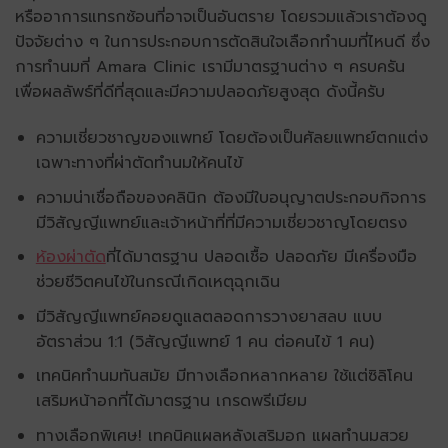
หรืออาการแทรกซ้อนที่อาจเป็นอันตราย โดยรวมแล้วเราต้องดู
ปัจจัยต่าง ๆ ในการประกอบการตัดสินใจเลือกทำนมที่ไหนดี ซึ่ง
การทำนมที่ Amara Clinic เรามีมาตรฐานต่าง ๆ ครบครัน
เพื่อผลลัพธ์ที่ดีที่สุดและมีความปลอดภัยสูงสุด ดังนี้ครับ
ความเชี่ยวชาญของแพทย์ โดยต้องเป็นศัลยแพทย์ตกแต่ง
เฉพาะทางที่ผ่าตัดทำนมให้คนไข้
ความน่าเชื่อถือของคลินิก ต้องมีใบอนุญาตประกอบกิจการ
มีวิสัญญีแพทย์และเจ้าหน้าที่ที่มีความเชี่ยวชาญโดยตรง
ห้องผ่าตัด
ที่ได้มาตรฐาน ปลอดเชื้อ ปลอดภัย มีเครื่องมือ
ช่วยชีวิตคนไข้ในกรณีเกิดเหตุฉุกเฉิน
มีวิสัญญีแพทย์คอยดูแลตลอดการวางยาสลบ แบบ
อัตราส่วน 1:1 (วิสัญญีแพทย์ 1 คน ต่อคนไข้ 1 คน)
เทคนิคทำนมทันสมัย มีทางเลือกหลากหลาย ใช้แต่ซิลิโคน
เสริมหน้าอกที่ได้มาตรฐาน เกรดพรีเมียม
ทางเลือกพิเศษ! เทคนิค
แผลหลังเสริมอก แผลทำนมสวย