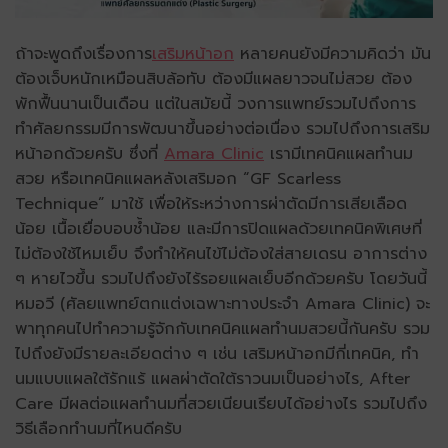
ถ้าจะพูดถึงเรื่องการ
เสริมหน้าอก
หลายคนยังมีความคิดว่า มัน
ต้องเจ็บหนักเหมือนสิบล้อทับ ต้องมีแผลยาวจนไม่สวย ต้อง
พักฟื้นนานเป็นเดือน แต่ในสมัยนี้ วงการแพทย์รวมไปถึงการ
ทำศัลยกรรมมีการพัฒนาขึ้นอย่างต่อเนื่อง รวมไปถึงการเสริม
หน้าอกด้วยครับ ซึ่งที่
Amara Clinic
เรามีเทคนิคแผลทำนม
สวย หรือเทคนิคแผลหลังเสริมอก “GF Scarless
Technique” มาใช้ เพื่อให้ระหว่างการผ่าตัดมีการเสียเลือด
น้อย เนื้อเยื่อบอบช้ำน้อย และมีการปิดแผลด้วยเทคนิคพิเศษที่
ไม่ต้องใช้ไหมเย็บ จึงทำให้คนไข้ไม่ต้องใส่สายเดรน อาการต่าง
ๆ หายไวขึ้น รวมไปถึงยังไร้รอยแผลเย็บอีกด้วยครับ โดยวันนี้
หมอวี (ศัลยแพทย์ตกแต่งเฉพาะทางประจำ Amara Clinic) จะ
พาทุกคนไปทำความรู้จักกับเทคนิคแผลทำนมสวยนี้กันครับ รวม
ไปถึงยังมีรายละเอียดต่าง ๆ เช่น เสริมหน้าอกมีกี่เทคนิค, ทำ
นมแบบแผลใต้รักแร้ แผลผ่าตัดใต้ราวนมเป็นอย่างไร, After
Care มีผลต่อแผลทำนมที่สวยเนียนเรียบได้อย่างไร รวมไปถึง
วิธีเลือกทำนมที่ไหนดีครับ