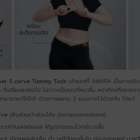
per S curve Tummy Tuck
เจ้าแรกที่ AMARA เป็นการเปิด
่เปลี่ยนแปลงไป ไม่ว่าจะเป็นเอวที่หนาขึ้น หน้าท้องที่ขยายจ
่สามารถแก้ให้ได้! ด้วยการผสาน 3 แนวทางไว้ด้วยกัน ได้แก่
rve
เพิ่มส่วนเว้าส่วนโค้ง (ออกแบบเคสต่อเคส)
ราะห์กันเคสต่อเคส ให้รูปร่างตอบโจทย์มากขึ้น
k เปิดแผลเส้นเล็ก ต่ำ อยู่ใต้ขอบชั้นใน ซ่อนรอยแผล!
มาพร้