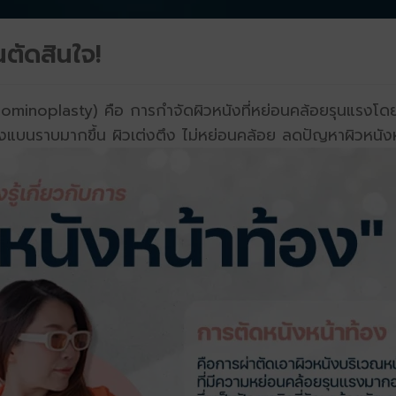
นตัดสินใจ!
asty) คือ การกำจัดผิวหนังที่หย่อนคล้อยรุนแรงโดยการผ่
องแบนราบมากขึ้น ผิวเต่งตึง ไม่หย่อนคล้อย ลดปัญหาผิวหนั