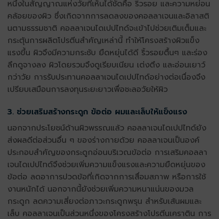
หนึ่งในสัญญาณแห่งวัยที่เห็นได้ชัดคือ ริ้วรอย และความหย่อน
คล้อยของผิว ซึ่งเกิดจากการลดลงของคอลลาเจนและอิลาสติ
นตามธรรมชาติ
คอลลาเจนไดเปปไทด์
จะเข้าไปช่วยเติมเต็มและ
กระตุ้นการผลิตโปรตีนสำคัญเหล่านี้ ทำให้โครงสร้างผิวแข็ง
แรงขึ้น ผิวจึงมีความกระชับ ยืดหยุ่นได้ดี ริ้วรอยตื้นๆ และร่อง
ลึกดูจางลง ผิวโดยรวมจึงดูเรียบเนียน เต่งตึง และอ่อนเยาว์
กว่าวัย การรับประทาน
คอลลาเจนไดเปปไทด์
อย่างต่อเนื่องจึง
เปรียบเสมือนการลงทุนระยะยาวเพื่อชะลอวัยให้ผิว
3. ช่วยเสริมสร้างกระดูก ข้อต่อ ผมและเล็บให้แข็งแรง
นอกจากประโยชน์ด้านผิวพรรณแล้ว
คอลลาเจนไดเปปไทด์
ยัง
ส่งผลดีต่อส่วนอื่น ๆ ของร่างกายด้วย คอลลาเจนเป็นองค์
ประกอบสำคัญของกระดูกอ่อนบริเวณข้อต่อ การเสริม
คอลลา
เจนไดเปปไทด์
จึงช่วยเพิ่มความแข็งแรงและความยืดหยุ่นของ
ข้อต่อ ลดอาการปวดข้อที่เกิดจากการเสื่อมสภาพ หรือการใช้
งานหนักได้ นอกจากนี้ยังช่วยเพิ่มความหนาแน่นของมวล
กระดูก ลดความเสี่ยงต่อภาวะกระดูกพรุน สำหรับเส้นผมและ
เล็บ คอลลาเจนเป็นส่วนหนึ่งของโครงสร้างโปรตีนเคราติน การ