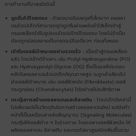
การทำงานที่น่าสนใจดังนี้
ดูดซึมได้โดยตรง :
ด้วยขนาดโมเลกุลที่เล็กมาก
คอลลา
เจนไดเปปไทด์
สามารถถูกดูดซึมผ่านผนังลำไส้เล็กเข้าสู่
กระแสเลือดได้ในรูปแบบไดเปปไทด์โดยตรง โดยไม่จำเป็น
ต้องถูกย่อยสลายเป็นกรดอะมิโนเดี่ยวๆ ก่อนทั้งหมด
เข้าถึงเซลล์เป้าหมายอย่างรวดเร็ว :
เมื่อเข้าสู่กระแสเลือด
แล้ว ไดเปปไทด์จำเพาะ เช่น Prolyl-Hydroxyproline (PO)
และ Hydroxyprolyl-Glycine (OG) ซึ่งเป็นองค์ประกอบ
หลักใน
คอลลาเจนไดเปปไทด์
คุณภาพสูง จะถูกลำเลียงไป
ยังเซลล์เป้าหมาย เช่น เซลล์ผิวหนัง (Fibroblasts) เซลล์
กระดูกอ่อน (Chondrocytes) ได้อย่างมีประสิทธิภาพ
กระตุ้นการสร้างคอลลาเจนและอิลาสติน :
ไดเปปไทด์เหล่านี้
ไม่เพียงแต่เป็นวัตถุดิบในการสร้างคอลลาเจนใหม่ แต่ยังทำ
หน้าที่เป็นเหมือนสารส่งสัญญาณ (Signaling Molecules)
กระตุ้นให้เซลล์ต่าง ๆ ในร่างกาย โดยเฉพาะเซลล์ผิวหนัง ให้
ผลิตคอลลาเจน อิลาสติน และกรดไฮยาลูรอนิกเพิ่มขึ้นตาม