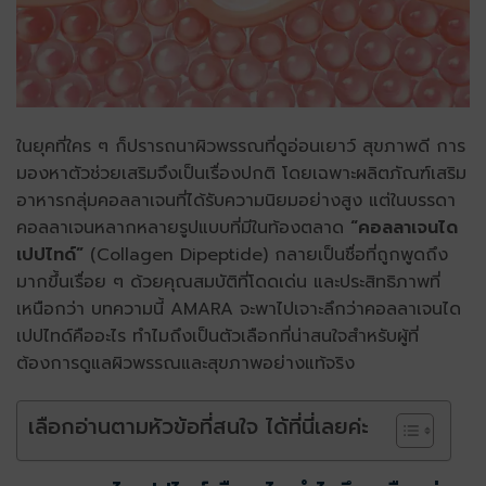
ในยุคที่ใคร ๆ ก็ปรารถนาผิวพรรณที่ดูอ่อนเยาว์ สุขภาพดี การ
มองหาตัวช่วยเสริมจึงเป็นเรื่องปกติ โดยเฉพาะผลิตภัณฑ์เสริม
อาหารกลุ่มคอลลาเจนที่ได้รับความนิยมอย่างสูง แต่ในบรรดา
คอลลาเจนหลากหลายรูปแบบที่มีในท้องตลาด
“
คอลลาเจนได
เปปไทด์
”
(Collagen Dipeptide) กลายเป็นชื่อที่ถูกพูดถึง
มากขึ้นเรื่อย ๆ ด้วยคุณสมบัติที่โดดเด่น และประสิทธิภาพที่
เหนือกว่า บทความนี้ AMARA จะพาไปเจาะลึกว่า
คอลลาเจนได
เปปไทด์
คืออะไร ทำไมถึงเป็นตัวเลือกที่น่าสนใจสำหรับผู้ที่
ต้องการดูแลผิวพรรณและสุขภาพอย่างแท้จริง
เลือกอ่านตามหัวข้อที่สนใจ ได้ที่นี่เลยค่ะ