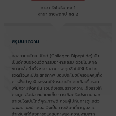
สาขา รัชโยธิน
กด 1
สาขา ราชพฤกษ์
กด 2
สรุปบทความ
คอลลาเจนไดเปปไทด์
(Collagen Dipeptide) นับ
เป็นอีกขั้นของนวัตกรรมอาหารเสริม ด้วยโมเลกุล
ขนาดเล็กจิ๋วที่ร่างกายสามารถดูดซึมไปใช้ได้อย่าง
รวดเร็วและมีประสิทธิภาพ มอบประโยชน์ครอบคลุมทั้ง
การฟื้นบำรุงผิวพรรณให้กระจ่างใส ลดเลือนริ้วรอย
เพิ่มความยืดหยุ่น รวมถึงเสริมสร้างความแข็งแรงให้
กระดูก ข้อต่อ ผม และเล็บ การเลือกรับประทาน
คอล
ลาเจนไดเปปไทด์
คุณภาพดี ควบคู่ไปกับการดูแลตัว
เองอย่างสม่ำเสมอ จึงเป็นทางเลือกที่ชาญฉลาด
สำหรับผู้ที่ต้องการดูแลสุขภาพและความงามจาก