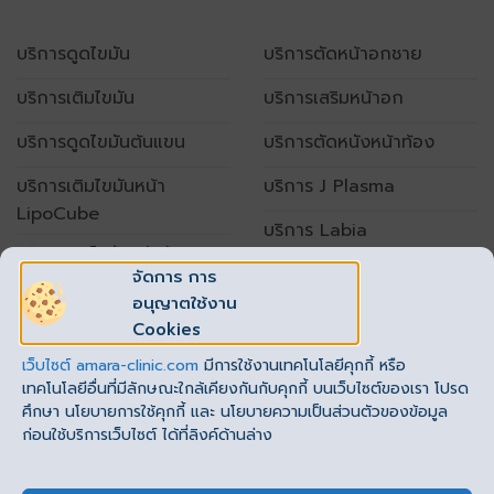
บริการดูดไขมัน
บริการตัดหน้าอกชาย
บริการเติมไขมัน
บริการเสริมหน้าอก
บริการดูดไขมันต้นแขน
บริการตัดหนังหน้าท้อง
บริการเติมไขมันหน้า
บริการ J Plasma
LipoCube
บริการ Labia
บริการดูดไขมันหน้าท้อง
จัดการ การ
อนุญาตใช้งาน
เปิดทำการทุกวัน
Cookies
เวลา 10.00 – 20.00 น.
เว็บไซต์
amara-clinic.com
มีการใช้งานเทคโนโลยีคุกกี้ หรือ
โทร. : 062-789-1999 ต่อ 1
(
รัชโยธิน
)
,2
(
ราชพฤกษ์
)
เทคโนโลยีอื่นที่มีลักษณะใกล้เคียงกันกับคุกกี้ บนเว็บไซต์ของเรา โปรด
ศึกษา นโยบายการใช้คุกกี้ และ นโยบายความเป็นส่วนตัวของข้อมูล
ก่อนใช้บริการเว็บไซต์ ได้ที่ลิงค์ด้านล่าง