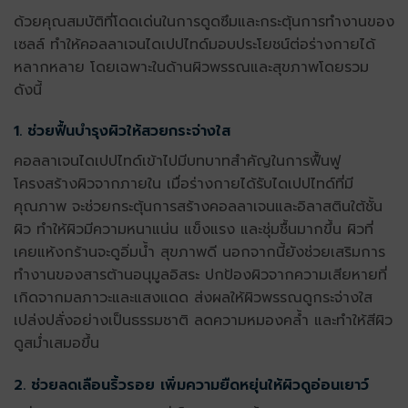
ด้วยคุณสมบัติที่โดดเด่นในการดูดซึมและกระตุ้นการทำงานของ
เซลล์ ทำให้
คอลลาเจนไดเปปไทด์
มอบประโยชน์ต่อร่างกายได้
หลากหลาย โดยเฉพาะในด้านผิวพรรณและสุขภาพโดยรวม
ดังนี้
1. ช่วยฟื้นบำรุงผิวให้สวยกระจ่างใส
คอลลาเจนไดเปปไทด์
เข้าไปมีบทบาทสำคัญในการฟื้นฟู
โครงสร้างผิวจากภายใน เมื่อร่างกายได้รับไดเปปไทด์ที่มี
คุณภาพ จะช่วยกระตุ้นการสร้างคอลลาเจนและอิลาสตินใต้ชั้น
ผิว ทำให้ผิวมีความหนาแน่น แข็งแรง และชุ่มชื้นมากขึ้น ผิวที่
เคยแห้งกร้านจะดูอิ่มน้ำ สุขภาพดี นอกจากนี้ยังช่วยเสริมการ
ทำงานของสารต้านอนุมูลอิสระ ปกป้องผิวจากความเสียหายที่
เกิดจากมลภาวะและแสงแดด ส่งผลให้ผิวพรรณดูกระจ่างใส
เปล่งปลั่งอย่างเป็นธรรมชาติ ลดความหมองคล้ำ และทำให้สีผิว
ดูสม่ำเสมอขึ้น
2. ช่วยลดเลือนริ้วรอย เพิ่มความยืดหยุ่นให้ผิวดูอ่อนเยาว์