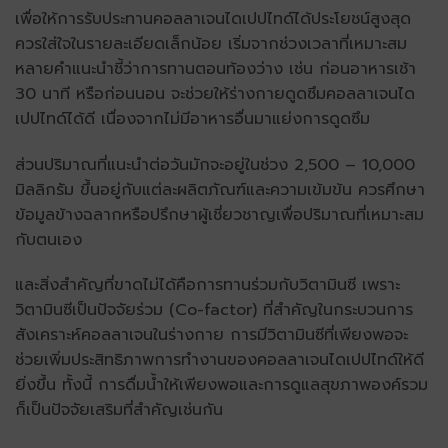
เพื่อให้การรับประทาน
คอลลาเจนไดเปปไทด์
ได้ประโยชน์สูงสุด
ควรใส่ใจในรายละเอียดเล็กน้อย เริ่มจากช่วงเวลาที่เหมาะสม
หลายคำแนะนำชี้ว่าการทานตอนท้องว่าง เช่น ก่อนอาหารเช้า
30 นาที หรือก่อนนอน จะช่วยให้ร่างกายดูดซึม
คอลลาเจนได
เปปไทด์
ได้ดี เนื่องจากไม่มีอาหารอื่นมาแย่งการดูดซึม
ส่วนปริมาณที่แนะนำต่อวันมักจะอยู่ในช่วง 2,500 – 10,000
มิลลิกรัม ขึ้นอยู่กับแต่ละผลิตภัณฑ์และความเข้มข้น ควรศึกษา
ข้อมูลข้างฉลากหรือปรึกษาผู้เชี่ยวชาญเพื่อปริมาณที่เหมาะสม
กับตนเอง
และสิ่งสำคัญที่ขาดไม่ได้คือการทานร่วมกับวิตามินซี เพราะ
วิตามินซีเป็นปัจจัยร่วม (Co-factor) ที่สำคัญในกระบวนการ
สังเคราะห์คอลลาเจนในร่างกาย การมีวิตามินซีที่เพียงพอจะ
ช่วยเพิ่มประสิทธิภาพการทำงานของ
คอลลาเจนไดเปปไทด์
ให้ดี
ยิ่งขึ้น ทั้งนี้ การดื่มน้ำให้เพียงพอและการดูแลสุขภาพองค์รวม
ก็เป็นปัจจัยเสริมที่สำคัญเช่นกัน