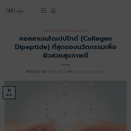
ข้าม
ไป
ยัง
เนื้อหา
UPDATE! เทรนด์ความงาม
คอลลาเจนไดเปปไทด์ (Collagen
Dipeptide) ที่สุดของนวัตกรรมเพื่อ
ผิวสวยสุขภาพดี
POSTED ON
11/08/2025
BY
นพ. วิษณุ เฮ้งสวัสดิ์
11
ส.ค.