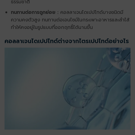
ธรรมชาติ
ทนทานต่อการถูกย่อย :
คอลลาเจนไดเปปไทด์
บางชนิดมี
ความคงตัวสูง ทนทานต่อเอนไซม์ในกระเพาะอาหารและลำไส้
ทำให้คงอยู่ในรูปแบบที่ออกฤทธิ์ได้นานขึ้น
คอลลาเจนไดเปปไทด์
ต่างจากไตรเปปไทด์อย่างไร