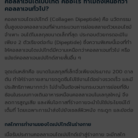
คอลลาเจนไดเปปไทด์
คืออะไร ทำไมถึงเหนือกว่า
คอลลาเจนทั่วไป?
คอลลาเจนไดเปปไทด์
(Collagen Dipeptide) คือ นวัตกรรม
ขั้นสูงของคอลลาเจนที่ผ่านกระบวนการย่อยสลายด้วยเอนไซม์
จำเพาะ จนได้โมเลกุลขนาดเล็กที่สุด ประกอบด้วยกรดอะมิโน
เพียง 2 ตัวเรียงต่อกัน (Dipeptide) ซึ่งความพิเศษนี้เองที่ทำ
ให้
คอลลาเจนไดเปปไทด์
มีความเหนือกว่าคอลลาเจนทั่วไป หรือ
แม้แต่คอลลาเจนเปปไทด์สายสั้นอื่น ๆ
จุดเด่นหลักคือ ขนาดโมเลกุลที่เล็กจิ๋วเพียงประมาณ 200 ดาล
ตัน ทำให้ร่างกายสามารถดูดซึมไปใช้งานได้อย่างรวดเร็ว และมี
ประสิทธิภาพมากกว่า ไม่จำเป็นต้องผ่านกระบวนการย่อยที่ซับ
ซ้อนในระบบทางเดินอาหารเหมือนคอลลาเจนโมเลกุลใหญ่ จึง
ลดการสูญเสีย และเพิ่มโอกาสที่ร่างกายจะนำไปใช้ประโยชน์ได้
เต็มที่ โดยเฉพาะการนำส่งไปยังเซลล์ผิวหนัง กระดูก และข้อต่อ
กลไกการทำงานของไดเปปไทด์ในร่างกาย
เมื่อรับประทาน
คอลลาเจนไดเปปไทด์
เข้าสู่ร่างกาย จะมีกลไก