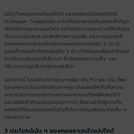
แม้ว่าทั้ง
คอลลาเจนไดเปปไทด์
และคอลลาเจนไตรเปปไทด์
(Collagen Tripeptide) จะจัดเป็นคอลลาเจนโมเลกุลเล็กที่ดูด
ซึมได้ดีกว่าคอลลาเจนทั่วไป แต่ก็ยังมีความแตกต่างที่สำคัญใน
ด้านขนาดโมเลกุล ประสิทธิภาพการดูดซึม และการออกฤทธิ์
โดย
คอลลาเจนไดเปปไทด์
ประกอบด้วยกรดอะมิโน 2 ตัว ใน
ขณะที่ไตรเปปไทด์มีกรดอะมิโน 3 ตัว ทำให้โดยเฉลี่ยแล้วไดเปป
ไทด์มีขนาดโมเลกุลที่เล็กกว่า ซึ่งส่งผลต่อความเร็ว และ
ปริมาณการดูดซึมเข้าสู่กระแสเลือด
นอกจากนี้ ไดเปปไทด์จำเพาะบางชนิด เช่น PO และ OG ที่พบ
ใน
คอลลาเจนไดเปปไทด์
คุณภาพสูง ยังแสดงให้เห็นถึงความ
สามารถในการกระตุ้นการสร้างคอลลาเจนที่เซลล์ผิวหนังได้
อย่างมีนัยสำคัญและตรงจุดมากกว่า ซึ่งอาจนำไปสู่การเห็น
ผลลัพธ์ที่ชัดเจนและรวดเร็วยิ่งขึ้นในการบำรุงผิวและส่วนอื่น ๆ
ของร่างกาย
3 ประโยชน์เน้น ๆ ของ
คอลลาเจนไดเปปไทด์