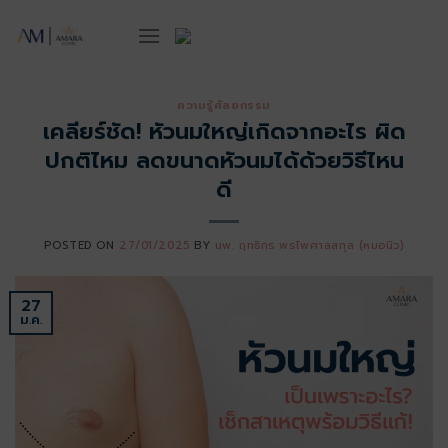
ข้าม
ไป
ยัง
เนื้อหา
ความรู้ศัลยกรรม
เคลียร์ชัด! หัวนมใหญ่เกิดจากอะไร ผิด
ปกติไหม ลดขนาดหัวนมได้ด้วยวิธีไหน
ดี
POSTED ON
27/01/2025
BY
นพ. ฤทธิกร พรไพศาลสกุล (หมอนิว)
27
ม.ค.