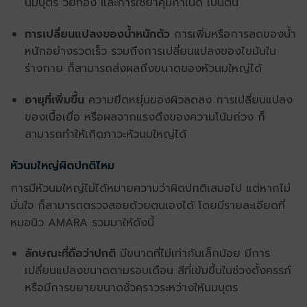
นมบุตร วัยทอง และการใช้ยาคุมกำเนิด เป็นต้น
การเปลี่ยนแปลงของน้ำหนักตัว
การเพิ่มหรือการลดของน้ำ
หนักอย่างรวดเร็ว รวมถึงการเปลี่ยนแปลงของไขมันใน
ร่างกาย ก็สามารถส่งผลถึงขนาดของ
หัวนมใหญ่
ได้
อายุที่เพิ่มขึ้น
ความยืดหยุ่นของผิวลดลง การเปลี่ยนแปลง
ของเนื้อเยื่อ หรือผลจากแรงดึงของความโน้มถ่วง ก็
สามารถทำให้เกิดภาวะ
หัวนมใหญ่
ได้
หัวนมใหญ่
ผิดปกติไหม
การมี
หัวนมใหญ่
ไม่ได้หมายความว่าผิดปกติเสมอไป แต่หากไม่
มั่นใจ ก็สามารถตรวจสอยด้วยตนเองได้ โดยมีรายละเอียดที่
หมอนิว AMARA รวมมาให้ดังนี้
ลักษณะที่ถือว่าปกติ
มีขนาดที่ไม่เท่ากันเล็กน้อย มีการ
เปลี่ยนแปลงขนาดตามรอบเดือน สีที่เข้มขึ้นในช่วงตั้งครรภ์
หรือมีการขยายขนาดชั่วคราวระหว่างให้นมบุตร