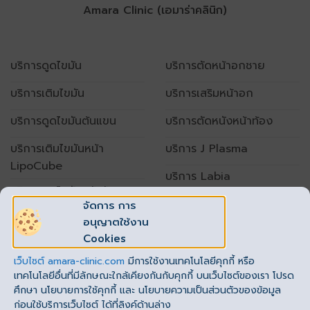
Amara Clinic (เอมาร่าคลินิก)
บริการดูดไขมัน
บริการตัดหน้าอกชาย
บริการเติมไขมัน
บริการเสริมหน้าอก
บริการดูดไขมันต้นแขน
บริการตัดหนังหน้าท้อง
บริการเติมไขมันหน้า
บริการ J Plasma
LipoCube
บริการ Labia
บริการดูดไขมันหน้าท้อง
จัดการ การ
อนุญาตใช้งาน
เปิดทำการทุกวัน
Cookies
เวลา 10.00 – 20.00 น.
เว็บไซต์
amara-clinic.com
มีการใช้งานเทคโนโลยีคุกกี้ หรือ
โทร. : 062-789-1999 ต่อ 1
(
รัชโยธิน
)
,2
(
ราชพฤกษ์
)
เทคโนโลยีอื่นที่มีลักษณะใกล้เคียงกันกับคุกกี้ บนเว็บไซต์ของเรา โปรด
ศึกษา นโยบายการใช้คุกกี้ และ นโยบายความเป็นส่วนตัวของข้อมูล
ก่อนใช้บริการเว็บไซต์ ได้ที่ลิงค์ด้านล่าง