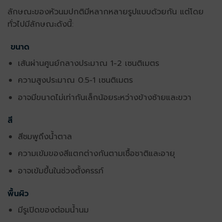
ลักษณะของหัวนมปกติมีหลากหลายรูปแบบด้วยกัน แต่โดย
ทั่วไปมีลักษณะดังนี้:
ขนาด
เส้นผ่านศูนย์กลางประมาณ 1-2 เซนติเมตร
ความสูงประมาณ 0.5-1 เซนติเมตร
อาจมีขนาดไม่เท่ากันเล็กน้อยระหว่างข้างซ้ายและขวา
สี
สีชมพูถึงน้ำตาล
ความเข้มของสีแตกต่างกันตามเชื้อชาติและอายุ
อาจเข้มขึ้นในช่วงตั้งครรภ์
พื้นผิว
มีรูเปิดของต่อมน้ำนม