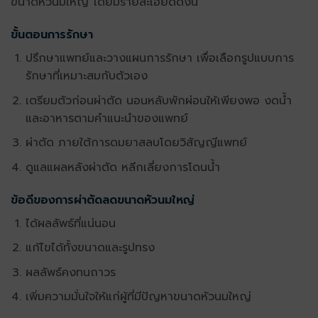
ขนาด
หัวนมใหญ่
โดยมีรายละเอียดดังนี้
ขั้นตอนการรักษา
ปรึกษาแพทย์และวางแผนการรักษา เพื่อเลือกรูปแบบการ
รักษาที่เหมาะสมกับตัวเอง
เตรียมตัวก่อนผ่าตัด นอนหลับพักผ่อนให้เพียงพอ งดน้ำ
และอาหารตามคำแนะนำของแพทย์
ผ่าตัด ภายใต้การดมยาสลบโดยวิสัญญีแพทย์
ดูแลแผลหลังผ่าตัด หลีกเลี่ยงการโดนน้ำ
ข้อดีของการผ่าตัดลดขนาดหัวนมใหญ่
ได้ผลลัพธ์ที่แน่นอน
แก้ไขได้ทั้งขนาดและรูปทรง
ผลลัพธ์คงทนถาวร
เพิ่มความมั่นใจให้แก่ผู้ที่มีปัญหาขนาด
หัวนมใหญ่