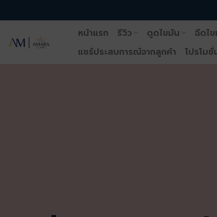
ข้าม
ไป
หน้าแรก
รีวิว
ดูดไขมัน
ฉีดไข
ยัง
เนื้อหา
แชร์ประสบการณ์จากลูกค้า
โปรโมชั่