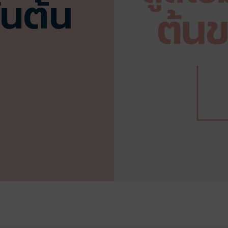
ันต้น