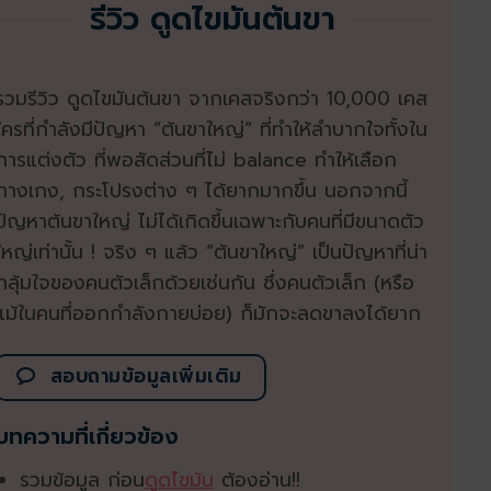
รีวิว ดูดไขมันต้นขา
รวมรีวิว ดูดไขมันต้นขา จากเคสจริงกว่า 10,000 เคส
ใครที่กำลังมีปัญหา “ต้นขาใหญ่” ที่ทำให้ลำบากใจทั้งใน
การแต่งตัว ที่พอสัดส่วนที่ไม่ balance ทำให้เลือก
กางเกง, กระโปรงต่าง ๆ ได้ยากมากขึ้น นอกจากนี้
ปัญหาต้นขาใหญ่ ไม่ได้เกิดขึ้นเฉพาะกับคนที่มีขนาดตัว
ใหญ่เท่านั้น ! จริง ๆ แล้ว “ต้นขาใหญ่” เป็นปัญหาที่น่า
กลุ้มใจของคนตัวเล็กด้วยเช่นกัน ซึ่งคนตัวเล็ก (หรือ
แม้ในคนที่ออกกำลังกายบ่อย) ก็มักจะลดขาลงได้ยาก
สอบถามข้อมูลเพิ่มเติม
บทความที่เกี่ยวข้อง
รวมข้อมูล ก่อน
ดูดไขมัน
ต้องอ่าน!!