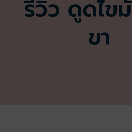
รีวิว ดูดไขม
ขา