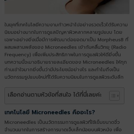
ในยุคที่เทคโนโลยีความงามก้าวหน้าไปอย่างรวดเร็วได้รับความ
นิยมอย่างมากในการ
ดูแลปัญหาผิว
หลากหลายรูปแบบ โดย
เฉพาะอย่างยิ่งเมื่อมีการพัฒนาต่อยอดมาเป็น Morpheus8 ที่
ผสมผสานพลังของ
Microneedles
เข้ากับคลื่นวิทยุ (Radio
Frequency) เพื่อเพิ่มประสิทธิภาพในการ
ดูแลผิวให้ดียิ่งขึ้น
บทความนี้จะมาอธิบายรายละเอียดของ
Microneedles
ให้ทุก
ท่านเข้าใจมากยิ่งขึ้นว่ามีประโยชน์อย่างไร และทำไมถึงเป็น
นวัตกรรมรูปแบบใหม่ที่ได้รับความนิยมในการ
ดูแลผิวระดับลึก
เลือกอ่านตามหัวข้อที่สนใจ ได้ที่นี่เลยค่ะ
เทคโนโลยี
Microneedles
คืออะไร?
Microneedles
เป็นนวัตกรรมการ
ดูแลผิว
ที่ใช้เข็มขนาดจิ๋ว
จำนวนมากในการสร้างการบาดเจ็บเล็กน้อยบนผิวหนัง เพื่อ