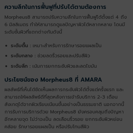
ความลึกในการฟื้นฟูที่ปรับได้ตามต้องการ
Morpheus8 สามารถปรับความลึกในการฟืันฟูได้ตั้งแต่ 4 ถึง
6 มิลลิเมตร ทำให้สามารถ
ดูแลปัญหาผิว
ได้หลากหลาย โดนมี
ระดับชั้นผิวที่แตกต่างกันดังนี้
ระดับตื้น :
เหมาะสำหรับการรักษารอยแผลเป็น
ระดับกลาง :
ช่วยลดริ้วรอยและปรับสีผิว
ระดับลึก :
เน้นการยกกระชับผิวและลดไขมัน
ประโยชน์ของ
Morpheus8
ที่ AMARA
ผลลัพธ์ที่เห็นได้ชัดเห็นผลการกระชับผิวได้ตั้งแต่ครั้งแรก และ
สามารถให้ผลลัพธ์ดีที่สุด
หลังการเข้ารับบริการ
2-3 เดือน
สังเกตุได้จากผิวเรียบเนียนขึ้นอย่างเป็นธรรมชาติ นอกจากนี้
การ
รับการบริการ
ด้วย Morpheus8 ยังครอบคลุมถึงปัญหา
อีกหลายจุด ไม่ว่าจะเป็น ลดเลือนริ้วรอย ยกกระชับผิวหย่อน
คล้อย รักษารอยแผลเป็น หรือปรับโทนสีผิว