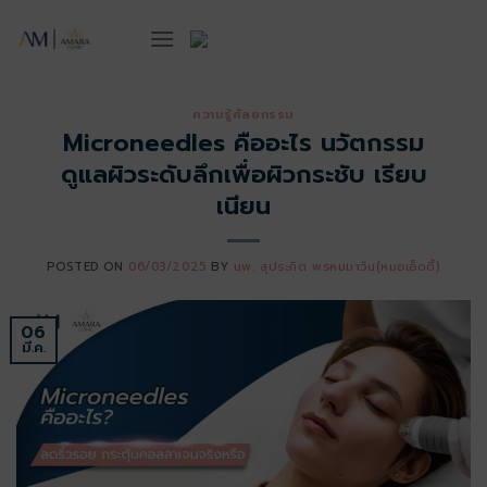
ข้าม
ไป
ยัง
เนื้อหา
ความรู้ศัลยกรรม
Microneedles คืออะไร นวัตกรรม
ดูแลผิวระดับลึกเพื่อผิวกระชับ เรียบ
เนียน
POSTED ON
06/03/2025
BY
นพ. สุประกิต พรหมมาวัน(หมอเอ็ดดี้)
06
มี.ค.