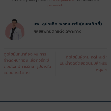
This entry was posted in
ความรู้ศัลยกรรม
. Bookmark the
permalink
.
นพ. สุประกิต พรหมมาวัน(หมอเอ็ดดี้)
ศัลยแพทย์ตกแต่งเฉพาะทาง
ดูดไขมันหน้าท้อง vs การ
ฉีดไขมันผู้ชาย จุดไหนดี?
ผ่าตัดหน้าท้อง เลือกวิธีที่ใช่
แนะนำจุดฉีดยอดนิยมสำหรับ
ตอบโจทย์การรักษารูปร่างใน
หนุ่ม ๆ
แบบของตัวเอง