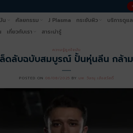
มัน
ศัลยกรรม
J Plasma
กระชับผิว
บริการดูแล
น
เกี่ยวกับเรา
สาระน่ารู้
ความรู้ดูดไขมัน
ล็ดลับฉบับสมบูรณ์ ปั้นหุ่นลีน กล้
POSTED ON
06/08/2025
BY
นพ. วิษณุ เฮ้งสวัสดิ์