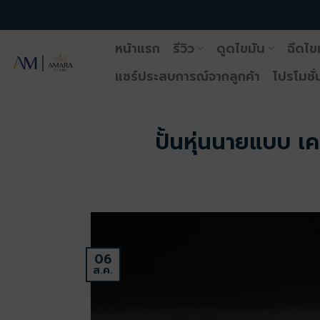
ข้าม
ไป
หน้าแรก
รีวิว
ดูดไขมัน
ฉีดไข
ยัง
เนื้อหา
แชร์ประสบการณ์จากลูกค้า
โปรโมชั่
ปั้นหุ่นนายแบบ เค
06
ส.ค.