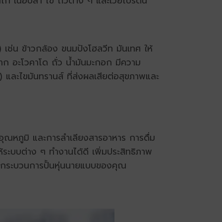
่ เนื้อปลา ไข่ ถั่วต่าง ๆ และเวย์โปรตีน
เช่น ข้าวกล้อง ขนมปังโฮลวีท มันเทศ ให้
ก อะโวคาโด ถั่ว น้ำมันมะกอก มีความ
 และไขมันทรานส์ ที่ส่งผลเสียต่อสุขภาพและ
ณหภูมิ และการลำเลียงสารอาหาร การดื่ม
ระบบต่าง ๆ ทำงานได้ดี เพิ่มประสิทธิภาพ
ะกระบวนการ
ปั้นหุ่นนายแบบ
ของคุณ