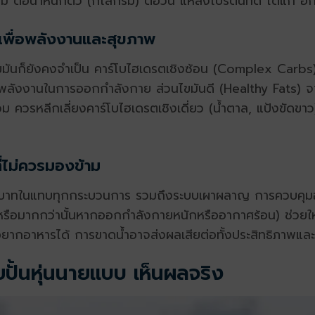
อน้ำหนักตัว (กิโลกรัม) ต่อวัน แหล่งโปรตีนที่ดี ได้แก่ อกไก
 เพื่อพลังงานและสุขภาพ
ขมันก็ยังคงจำเป็น คาร์โบไฮเดรตเชิงซ้อน (Complex Carbs) 
นพลังงานในการออกกำลังกาย ส่วนไขมันดี (Healthy Fats) จา
วรหลีกเลี่ยงคาร์โบไฮเดรตเชิงเดี่ยว (น้ำตาล, แป้งขัดขาว)
ี่ไม่ควรมองข้าม
ทบาทในแทบทุกกระบวนการ รวมถึงระบบเผาผลาญ การควบคุมอุ
 หรือมากกว่านั้นหากออกกำลังกายหนักหรืออากาศร้อน) ช่วยให้
กอาหารได้ การขาดน้ำอาจส่งผลเสียต่อทั้งประสิทธิภาพแล
้นหุ่นนายแบบ เห็นผลจริง