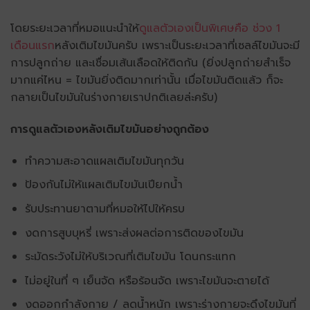
โดยระยะเวลาที่หมอแนะนำให้
ดูแลตัวเองเป็นพิเศษคือ ช่วง 1
เดือนแรก
หลังเติมไขมันครับ เพราะเป็นระยะเวลาที่เซลล์ไขมันจะมี
การปลูกถ่าย และเชื่อมเส้นเลือดให้ติดกัน (ยิ่งปลูกถ่ายสำเร็จ
มากแค่ไหน = ไขมันยิ่งติดมากเท่านั้น เมื่อไขมันติดแล้ว ก็จะ
กลายเป็นไขมันในร่างกายเราปกติเลยล่ะครับ)
การดูแลตัวเองหลังเติมไขมันอย่างถูกต้อง
ทำความสะอาดแผลเติมไขมันทุกวัน
ป้องกันไม่ให้แผลเติมไขมันเปียกน้ำ
รับประทานยาตามที่หมอให้ไปให้ครบ
งดการสูบบุหรี่ เพราะส่งผลต่อการติดของไขมัน
ระมัดระวังไม่ให้บริเวณที่เติมไขมัน โดนกระแทก
ไม่อยู่ในที่ ๆ เย็นจัด หรือร้อนจัด เพราะไขมันจะตายได้
งดออกกำลังกาย / ลดน้ำหนัก เพราะร่างกายจะดึงไขมันที่