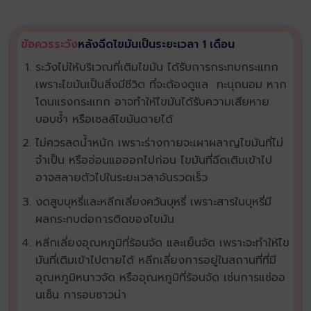
ข้อควรระวัง
หลังฉีดไขมันเป็นระยะเวลา 1 เดือน
ระวังไม่ให้บริเวณที่เติมไขมัน ได้รับการกระทบกระแทก
เพราะไขมันเป็นสิ่งมีชีวิต ที่จะต้องดูแล ทะนุถนอม หาก
โดนแรงกระแทก อาจทำให้ไขมันได้รับความเสียหาย
บอบช้ำ หรือเซลล์ไขมันตายได้
ไม่ควรลดน้ำหนัก เพราะร่างกายจะเผาผลาญไขมันที่ไม่
จำเป็น หรืออ่อนแอออกไปก่อน ไขมันที่ฉีดเติมเข้าไป
อาจสลายตัวไปในระยะเวลาอันรวดเร็ว
งดสูบบุหรี่และหลีกเลี่ยงควันบุหรี่ เพราะสารในบุหรี่มี
ผลกระทบต่อการติดของไขมัน
หลีกเลี่ยงอุณหภูมิที่ร้อนจัด และเย็นจัด เพราะจะทำให้ไข
มันที่เติมเข้าไปตายได้ หลีกเลี่ยงการอยู่ในสถานที่ที่มี
อุณหภูมิหนาวจัด หรืออุณหภูมิที่ร้อนจัด เช่นการแช่ออ
นเซ็น การอบซาวน่า