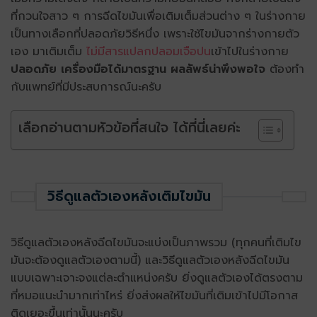
ที่กวนใจสาว ๆ การฉีดไขมันเพื่อเติมเต็มส่วนต่าง ๆ ในร่างกาย
เป็นทางเลือกที่ปลอดภัยวิธีหนึ่ง เพราะใช้ไขมันจากร่างกายตัว
เอง มาเติมเต็ม
ไม่มีสารแปลกปลอมเจือปน
เข้าไปในร่างกาย
ปลอดภัย เครื่องมือได้มาตรฐาน ผลลัพธ์น่าพึงพอใจ
ต้องทำ
กับแพทย์ที่มีประสบการณ์นะครับ
เลือกอ่านตามหัวข้อที่สนใจ ได้ที่นี่เลยค่ะ
วิธีดูแลตัวเองหลังเติมไขมัน
วิธีดูแลตัวเองหลังฉีดไขมันจะแบ่งเป็นภาพรวม (ทุกคนที่เติมไข
มันจะต้องดูแลตัวเองตามนี้) และวิธีดูแลตัวเองหลังฉีดไขมัน
แบบเฉพาะเจาะจงแต่ละตำแหน่งครับ ยิ่งดูแลตัวเองได้ตรงตาม
ที่หมอแนะนำมากเท่าไหร่ ยิ่งส่งผลให้ไขมันที่เติมเข้าไปมีโอกาส
ติดเยอะขึ้นเท่านั้นนะครับ