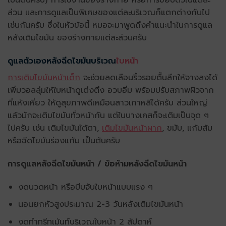
เป็นต้นครับ) การใช้งานของร่างกาย หรือการขยับตัวในแต่ละ
ส่วน และการดูแลเป็นพิเศษของแต่ละบริเวณก็แตกต่างกันไป
เช่นกันครับ ซึ่งในหัวข้อนี้ หมอจะมาพูดถึงคำแนะนำในการดูแล
หลังเติมไขมัน ของร่างกายแต่ละส่วนครับ
ดูแลตัวเองหลังฉีดไขมันบริเวณ
ใบหน้า
การเติมไขมันหน้าเด็ก
จะช่วยลดเลือนริ้วรอยตื้นลึกให้จางลงได้
เพิ่มวอลลุ่มให้ใบหน้าดูเต่งตึง อวบอิ่ม พร้อมปรับสภาพผิวจาก
ที่แห้งเหี่ยว ให้ดูสุขภาพดีเหมือนสาวเกาหลีได้ครับ ส่วนใหญ่
แล้วมักจะเติมไขมันทั่วหน้ากัน แต่ในบางเคสก็จะเติมเป็นจุด ๆ
ไปครับ เช่น เติมไขมันใต้ตา,
เติมไขมันหน้าผาก
, ขมับ, แก้มส้ม
หรือฉีดไขมันร่องแก้ม เป็นต้นครับ
การดูแลหลังฉีดไขมันหน้า / ข้อห้ามหลังฉีดไขมันหน้า
งดนวดหน้า หรือบีบจับใบหน้าแบบแรง ๆ
นอนยกหัวสูงประมาณ 2-3 วันหลังเติมไขมันหน้า
งดทำทรีทเม้นท์บริเวณใบหน้า 2 สัปดาห์