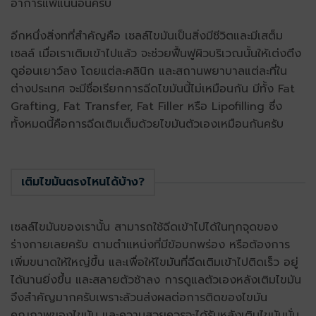
อาการแพ้แน่นอนครับ
อีกหนึ่งสิ่งทที่สำคัญคือ เซลล์ไขมันเป็นสิ่งมีชีวิตและมีเสต็ม
เซลล์ เมื่อเราเติมเข้าไปแล้ว จะช่วยฟื้นฟูผิวบริเวณนั้นให้เต่งตึง
ดูอ่อนเยาว์ลง โดยแต่ละคลินิก และสถานพยาบาลแต่ละที่ใน
ต่างประเทศ จะมีชื่อเรียกการฉีดไขมันนี้ไม่เหมือนกัน มีทั้ง Fat
Grafting, Fat Transfer, Fat Filler หรือ Lipofilling ซึ่ง
ทั้งหมดนี้คือการฉีดเติมเต็มด้วยไขมันตัวเองเหมือนกันครับ
เติมไขมันตรงไหนได้บ้าง?
เซลล์ไขมันของเรานั้น สามารถใช้ฉีดเข้าไปได้ในทุกจุดของ
ร่างกายเลยครับ ตามตำแหน่งที่มีข้อบกพร่อง หรือต้องการ
เพิ่มขนาดให้ใหญ่ขึ้น และเพื่อให้ไขมันที่ฉีดเติมเข้าไปติดเร็ว อยู่
ได้นานยิ่งขึ้น และสลายตัวช้าลง การดูแลตัวเองหลังเติมไขมัน
จึงสำคัญมากครับเพราะล้วนส่งผลต่อการติดของไขมัน
คุณภาพของไขมัน และความสวยควรจะได้รับหลังเติมไขมันนั่น