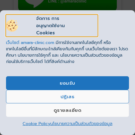
จัดการ การ
อนุญาตใช้งาน
Cookies
เว็บไซต์
amara-clinic.com
มีการใช้งานเทคโนโลยีคุกกี้ หรือ
เทคโนโลยีอื่นที่มีลักษณะใกล้เคียงกันกับคุกกี้ บนเว็บไซต์ของเรา โปรด
ศึกษา นโยบายการใช้คุกกี้ และ นโยบายความเป็นส่วนตัวของข้อมูล
ก่อนใช้บริการเว็บไซต์ ได้ที่ลิงค์ด้านล่าง
ยอมรับ
KOL Trainer
แพทย์ผู้สอนดูดไขมัน Water-jet
ปฏิเสธ
This site uses cookies to offer you a better browsing
นพ. วิษณุ เฮ้งสวัสดิ์ (หมอไอซ์)
experience. By browsing this website, you agree to our
ดูรายละเอียด
use of cookies.
Cookie Policy
นโยบายความเป็นส่วนตัวของข้อมูล
ยอมรับ