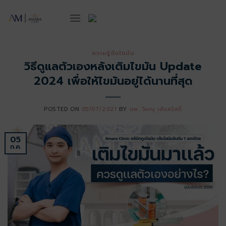
ข้าม
ไป
ยัง
เนื้อหา
ความรู้ฉีดไขมัน
วิธีดูแลตัวเองหลังเติมไขมัน Update
2024 เพื่อให้ไขมันอยู่ได้นานที่สุด
POSTED ON
05/07/2021
BY
นพ. วิษณุ เฮ้งสวัสดิ์
05
ก.ค.