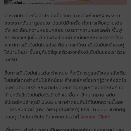
การเติมไขมันหรือฉีดไขมันเป็นวิทยาการที่จะช่วยให้ผิวพรรณ
ของเรากลับมาดูอ่อนเยาว์ลงได้อีกครั้ง ทั้งการเพิ่มความเต่ง
ตึง ลดเลือนความหย่อนคล้อย บรรเทาความหมองคล้ำ ฟื้นฟู
สภาพผิวให้ชุ่มชื้น อีกทั้งยังช่วยเพิ่มสเน่ห์และโหงวเฮ้งได้ดีสุด
ๆ แต่การเติมไขมันไปแล้วจะติดมากแค่ไหน เติมไขมันหน้าจะอยู่
ได้นานไหม? ขึ้นอยู่กับวิธีดูแลตัวเองหลังเติมไขมันของเราด้วย
นะครับ
ซึ่งการเติมไขมันในแต่ละตำแหน่ง ก็จะมีการดูแลตัวเองหลังเติม
ไขมันที่แตกต่างกันไปเล็กน้อย สำหรับใครที่อยากรู้ว่าหลังฉีดไข
มันห้ามกินอะไร? หลังเติมไขมันหน้าต้องดูแลตัวเองยังไง? ข้อ
ห้ามหลังฉีดไขมันมีอะไรบ้าง? และอื่น ๆ อีกมากมาย ฉบับ
อัปเดตใหม่ล่าสุดปี 2566 มาหาคำตอบกันได้ในบทความนี้เลย!
– โดยหมอไอซ์ (นพ. วิษณุ เฮ้งสวัสดิ์) KOL Trainer แพทย์ผู้
สอนดูดไขมัน-เติมไขมัน แพทย์ประจำที่
Amara Clinic
เมื่อความเต่งตึง กลายเป็นความหย่อนคล้อย คงกลายเป็นสิ่ง