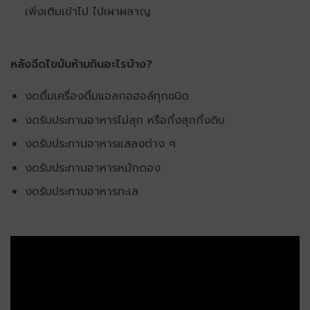
เพิ่งเติมเข้าไป ไปเผาผลาญ
หลังฉีดไขมันห้ามกินอะไรบ้าง?
งดดื่มเครื่องดื่มแอลกอฮอล์ทุกชนิด
งดรับประทานอาหารไม่สุก หรือกึ่งสุกกึ่งดิบ
งดรับประทานอาหารแสลงต่าง ๆ
งดรับประทานอาหารหมักดอง
งดรับประทานอาหารทะเล