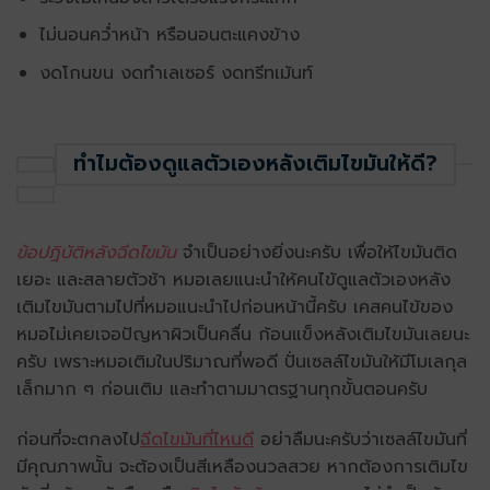
ไม่นอนคว่ำหน้า หรือนอนตะแคงข้าง
งดโกนขน งดทำเลเซอร์ งดทรีทเม้นท์
ทำไมต้องดูแลตัวเองหลังเติมไขมันให้ดี?
ข้อปฎิบัติหลังฉีดไขมัน
จำเป็นอย่างยิ่งนะครับ เพื่อให้ไขมันติด
เยอะ และสลายตัวช้า หมอเลยแนะนำให้คนไข้ดูแลตัวเองหลัง
เติมไขมันตามไปที่หมอแนะนำไปก่อนหน้านี้ครับ เคสคนไข้ของ
หมอไม่เคยเจอปัญหาผิวเป็นคลื่น ก้อนแข็งหลังเติมไขมันเลยนะ
ครับ เพราะหมอเติมในปริมาณที่พอดี ปั่นเซลล์ไขมันให้มีโมเลกุล
เล็กมาก ๆ ก่อนเติม และทำตามมาตรฐานทุกขั้นตอนครับ
ก่อนที่จะตกลงไป
ฉีดไขมันที่ไหนดี
อย่าลืมนะครับว่าเซลล์ไขมันที่
มีคุณภาพนั้น จะต้องเป็นสีเหลืองนวลสวย หากต้องการเติมไข