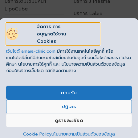
บริการเติมไขมันหน้า
บริการ J Plasma
LipoCube
บริการ Labia
บริการดูดไขมันหน้าท้อง
จัดการ การ
อนุญาตใช้งาน
เปิดทำการทุกวัน
Cookies
เวลา 10.00 – 20.00 น.
เว็บไซต์
amara-clinic.com
มีการใช้งานเทคโนโลยีคุกกี้ หรือ
โทร. : 062-789-1999 ต่อ 1
(
รัชโยธิน
)
,2
(
ราชพฤกษ์
)
เทคโนโลยีอื่นที่มีลักษณะใกล้เคียงกันกับคุกกี้ บนเว็บไซต์ของเรา โปรด
ศึกษา นโยบายการใช้คุกกี้ และ นโยบายความเป็นส่วนตัวของข้อมูล
ก่อนใช้บริการเว็บไซต์ ได้ที่ลิงค์ด้านล่าง
ยอมรับ
ปฏิเสธ
This site uses cookies to offer you a better browsing
experience. By browsing this website, you agree to our
ดูรายละเอียด
use of cookies.
Cookie Policy
นโยบายความเป็นส่วนตัวของข้อมูล
ยอมรับ
Copyright 2026 ©
Flatsome Theme