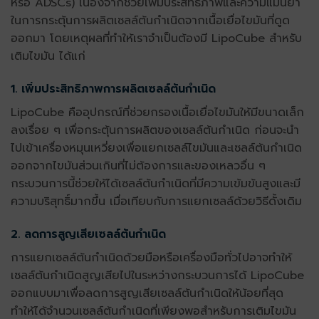
หรือ ADSCs) เนื่องจากช่วยเพิ่มประสิทธิภาพและความแม่นยำ
ในการกระตุ้นการผลิตเซลล์ต้นกำเนิดจากเนื้อเยื่อไขมันที่ดูด
ออกมา โดยเหตุผลที่ทำให้เราจำเป็นต้องมี LipoCube สำหรับ
เติมไขมัน ได้แก่
1. เพิ่มประสิทธิภาพการผลิตเซลล์ต้นกำเนิด
LipoCube คืออุปกรณ์ที่ช่วยกรองเนื้อเยื่อไขมันให้มีขนาดเล็ก
ลงเรื่อย ๆ เพื่อกระตุ้นการผลิตของเซลล์ต้นกำเนิด ก่อนจะนำ
ไปเข้าเครื่องหมุนเหวี่ยงเพื่อแยกเซลล์ไขมันและเซลล์ต้นกำเนิด
ออกจากไขมันส่วนเกินที่ไม่ต้องการและของเหลวอื่น ๆ
กระบวนการนี้ช่วยให้ได้เซลล์ต้นกำเนิดที่มีความเข้มข้นสูงและมี
ความบริสุทธิ์มากขึ้น เมื่อเทียบกับการแยกเซลล์ด้วยวิธีดั้งเดิม
2. ลดการสูญเสียเซลล์ต้นกำเนิด
การแยกเซลล์ต้นกำเนิดด้วยมือหรือเครื่องมือทั่วไปอาจทำให้
เซลล์ต้นกำเนิดสูญเสียไปในระหว่างกระบวนการได้ LipoCube
ออกแบบมาเพื่อลดการสูญเสียเซลล์ต้นกำเนิดให้น้อยที่สุด
ทำให้ได้จำนวนเซลล์ต้นกำเนิดที่เพียงพอสำหรับการเติมไขมัน