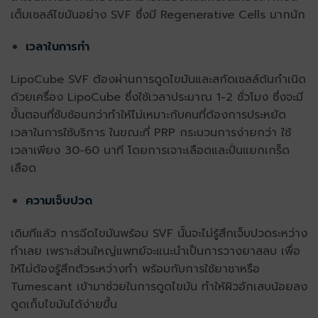
เต็มเซลล์ไขมันอย่าง SVF ซึ่งมี Regenerative Cells มากนัก
เวลาในการทำ
LipoCube SVF ต้องผ่านการดูดไขมันและสกัดเซลล์ต้นกำเนิด
ด้วยเครื่อง LipoCube ซึ่งใช้เวลาประมาณ 1-2 ชั่วโมง ซึ่งจะมี
ขั้นตอนที่ซับซ้อนกว่าทำให้ไม่เหมาะกับคนที่ต้องการประหยัด
เวลาในการใช้บริการ ในขณะที่ PRP กระบวนการง่ายกว่า ใช้
เวลาเพียง 30-60 นาที โดยการเจาะเลือดและปั่นแยกเกร็ด
เลือด
ความเจ็บปวด
เดิมทีแล้ว การฉีดไขมันพร้อม SVF นั้นจะไม่รู้สึกเจ็บปวดระหว่าง
ทำเลย เพราะส่วนใหญ่แพทย์จะแนะนำเป็นการวางยาสลบ เพื่อ
ให้ไม่ต้องรู้สึกตัวระหว่างทำ พร้อมกับการใช้ยาชาหรือ
Tumescant เข้ามาช่วยในการดูดไขมัน ทำให้ผิวอักเสบน้อยลง
ดูดเก็บไขมันได้ง่ายขึ้น