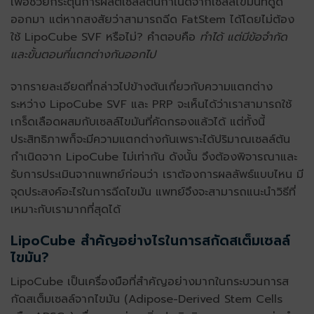
เพื่อช่วยกระตุ้นการผลิตเซลล์ต้นกำเนิดจากเซลล์ไขมันที่ดูด
ออกมา แต่หากสงสัยว่าสามารถฉีด FatStem ได้โดยไม่ต้อง
ใช้ LipoCube SVF หรือไม่? คำตอบคือ
ทำได้ แต่มีข้อจำกัด
และขั้นตอนที่แตกต่างกันออกไป
จากรายละเอียดที่กล่าวไปข้างต้นเกี่ยวกับความแตกต่าง
ระหว่าง LipoCube SVF และ PRP จะเห็นได้ว่าเราสามารถใช้
เกร็ดเลือดผสมกับเซลล์ไขมันที่คัดกรองแล้วได้ แต่ทั้งนี้
ประสิทธิภาพก็จะมีความแตกต่างกันเพราะได้ปริมาณเซลล์ต้น
กำเนิดจาก LipoCube ไม่เท่ากัน ดังนั้น จึงต้องพิจารณาและ
รับการประเมินจากแพทย์ก่อนว่า เราต้องการผลลัพธ์แบบไหน มี
จุดประสงค์อะไรในการฉีดไขมัน แพทย์จึงจะสามารถแนะนำวิธีที่
เหมาะกับเรามากที่สุดได้
LipoCube สำคัญอย่างไรในการสกัดสเต็มเซลล์
ไขมัน?
LipoCube เป็นเครื่องมือที่สำคัญอย่างมากในกระบวนการส
กัดสเต็มเซลล์จากไขมัน (Adipose-Derived Stem Cells