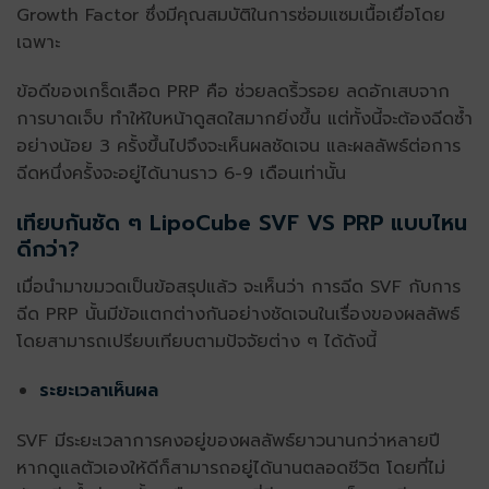
Growth Factor ซึ่งมีคุณสมบัติในการซ่อมแซมเนื้อเยื่อโดย
เฉพาะ
ข้อดีของเกร็ดเลือด PRP คือ ช่วยลดริ้วรอย ลดอักเสบจาก
การบาดเจ็บ ทำให้ใบหน้าดูสดใสมากยิ่งขึ้น แต่ทั้งนี้จะต้องฉีดซ้ำ
อย่างน้อย 3 ครั้งขึ้นไปจึงจะเห็นผลชัดเจน และผลลัพธ์ต่อการ
ฉีดหนึ่งครั้งจะอยู่ได้นานราว 6-9 เดือนเท่านั้น
เทียบกันชัด ๆ LipoCube SVF VS PRP แบบไหน
ดีกว่า?
เมื่อนำมาขมวดเป็นข้อสรุปแล้ว จะเห็นว่า การฉีด SVF กับการ
ฉีด PRP นั้นมีข้อแตกต่างกันอย่างชัดเจนในเรื่องของผลลัพธ์
โดยสามารถเปรียบเทียบตามปัจจัยต่าง ๆ ได้ดังนี้
ระยะเวลาเห็นผล
SVF มีระยะเวลาการคงอยู่ของผลลัพธ์ยาวนานกว่าหลายปี
หากดูแลตัวเองให้ดีก็สามารถอยู่ได้นานตลอดชีวิต โดยที่ไม่