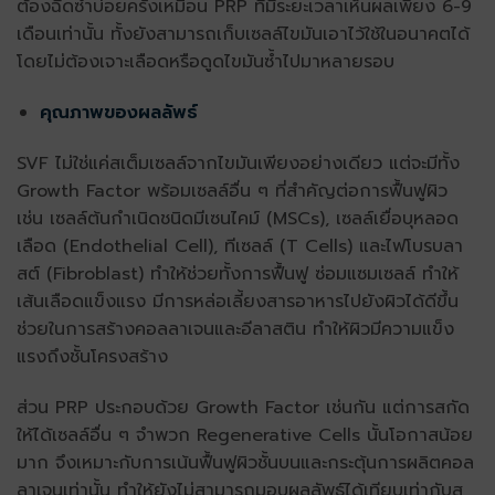
ต้องฉีดซ้ำบ่อยครั้งเหมือน PRP ที่มีระยะเวลาเห็นผลเพียง 6-9
เดือนเท่านั้น ทั้งยังสามารถเก็บเซลล์ไขมันเอาไว้ใช้ในอนาคตได้
โดยไม่ต้องเจาะเลือดหรือดูดไขมันซ้ำไปมาหลายรอบ
คุณภาพของผลลัพธ์
SVF ไม่ใช่แค่สเต็มเซลล์จากไขมันเพียงอย่างเดียว แต่จะมีทั้ง
Growth Factor พร้อมเซลล์อื่น ๆ ที่สำคัญต่อการฟื้นฟูผิว
เช่น เซลล์ต้นกำเนิดชนิดมีเซนไคม์ (MSCs), เซลล์เยื่อบุหลอด
เลือด (Endothelial Cell), ทีเซลล์ (T Cells) และไฟโบรบลา
สต์ (Fibroblast) ทำให้ช่วยทั้งการฟื้นฟู ซ่อมแซมเซลล์ ทำให้
เส้นเลือดแข็งแรง มีการหล่อเลี้ยงสารอาหารไปยังผิวได้ดีขึ้น
ช่วยในการสร้างคอลลาเจนและอีลาสติน ทำให้ผิวมีความแข็ง
แรงถึงชั้นโครงสร้าง
ส่วน PRP ประกอบด้วย Growth Factor เช่นกัน แต่การสกัด
ให้ได้เซลล์อื่น ๆ จำพวก Regenerative Cells นั้นโอกาสน้อย
มาก จึงเหมาะกับการเน้นฟื้นฟูผิวชั้นบนและกระตุ้นการผลิตคอล
ลาเจนเท่านั้น ทำให้ยังไม่สามารถมอบผลลัพธ์ได้เทียบเท่ากับส