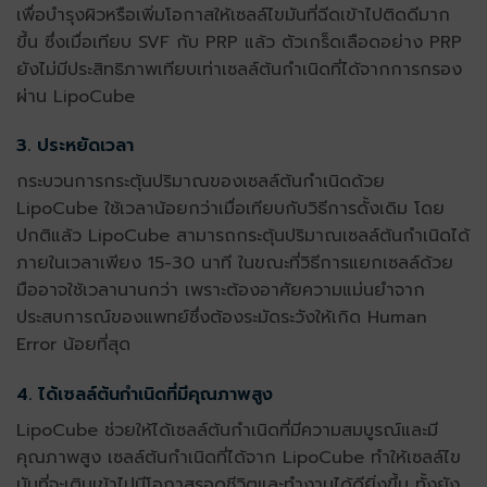
เพื่อบำรุงผิวหรือเพิ่มโอกาสให้เซลล์ไขมันที่ฉีดเข้าไปติดดีมาก
ขึ้น ซึ่งเมื่อเทียบ SVF กับ PRP แล้ว ตัวเกร็ดเลือดอย่าง PRP
ยังไม่มีประสิทธิภาพเทียบเท่าเซลล์ต้นกำเนิดที่ได้จากการกรอง
ผ่าน LipoCube
3. ประหยัดเวลา
กระบวนการกระตุ้นปริมาณของเซลล์ต้นกำเนิดด้วย
LipoCube ใช้เวลาน้อยกว่าเมื่อเทียบกับวิธีการดั้งเดิม โดย
ปกติแล้ว LipoCube สามารถกระตุ้นปริมาณเซลล์ต้นกำเนิดได้
ภายในเวลาเพียง 15-30 นาที ในขณะที่วิธีการแยกเซลล์ด้วย
มืออาจใช้เวลานานกว่า เพราะต้องอาศัยความแม่นยำจาก
ประสบการณ์ของแพทย์ซึ่งต้องระมัดระวังให้เกิด Human
Error น้อยที่สุด
4. ได้เซลล์ต้นกำเนิดที่มีคุณภาพสูง
LipoCube ช่วยให้ได้เซลล์ต้นกำเนิดที่มีความสมบูรณ์และมี
คุณภาพสูง เซลล์ต้นกำเนิดที่ได้จาก LipoCube ทำให้เซลล์ไข
มันที่จะเติมเข้าไปมีโอกาสรอดชีวิตและทำงานได้ดียิ่งขึ้น ทั้งยัง