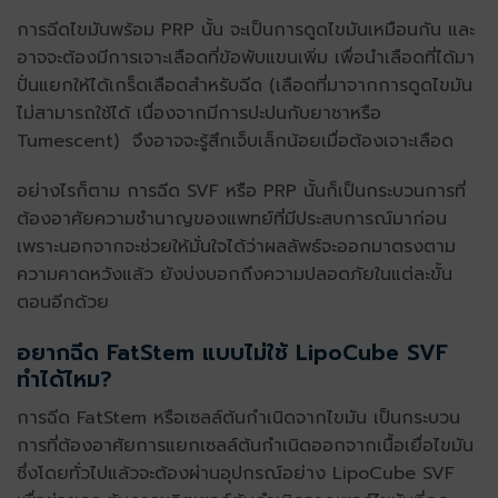
การฉีดไขมันพร้อม PRP นั้น จะเป็นการดูดไขมันเหมือนกัน และ
อาจจะต้องมีการเจาะเลือดที่ข้อพับแขนเพิ่ม เพื่อนำเลือดที่ได้มา
ปั่นแยกให้ได้เกร็ดเลือดสำหรับฉีด (เลือดที่มาจากการดูดไขมัน
ไม่สามารถใช้ได้ เนื่องจากมีการปะปนกับยาชาหรือ
Tumescent) จึงอาจจะรู้สึกเจ็บเล็กน้อยเมื่อต้องเจาะเลือด
อย่างไรก็ตาม การฉีด SVF หรือ PRP นั้นก็เป็นกระบวนการที่
ต้องอาศัยความชำนาญของแพทย์ที่มีประสบการณ์มาก่อน
เพราะนอกจากจะช่วยให้มั่นใจได้ว่าผลลัพธ์จะออกมาตรงตาม
ความคาดหวังแล้ว ยังบ่งบอกถึงความปลอดภัยในแต่ละขั้น
ตอนอีกด้วย
อยากฉีด FatStem แบบไม่ใช้ LipoCube SVF
ทำได้ไหม?
การฉีด FatStem หรือเซลล์ต้นกำเนิดจากไขมัน เป็นกระบวน
การที่ต้องอาศัยการแยกเซลล์ต้นกำเนิดออกจากเนื้อเยื่อไขมัน
ซึ่งโดยทั่วไปแล้วจะต้องผ่านอุปกรณ์อย่าง LipoCube SVF