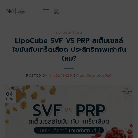
ข้าม
ไป
ยัง
เนื้อหา
ความรู้ฉีดไขมัน
LipoCube SVF VS PRP สเต็มเซลล์
ไขมันกับเกร็ดเลือด ประสิทธิภาพเท่ากัน
ไหม?
POSTED ON
04/02/2025
BY
นพ. วิษณุ เฮ้งสวัสดิ์
04
ก.พ.