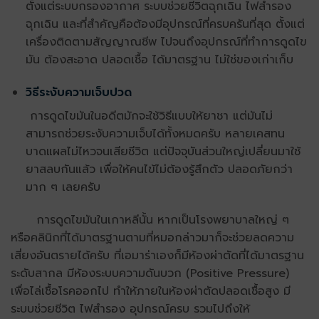
ตั้งแต่ระบบกรองอากาศ ระบบช่วยชีวิตฉุกเฉิน ไฟสำรอง
ฉุกเฉิน และที่สำคัญคือต้องมีอุปกรณ์ที่ครบครันที่สุด ตั้งแต่
เครื่องติดตามสัญญาณชีพ ไปจนถึงอุปกรณ์ที่ทำการดูดไข
มัน ต้องสะอาด ปลอดเชื้อ ได้มาตรฐาน ไม่ใช่ของเก่าเก็บ
วิธีระงับความเจ็บปวด
การดูดไขมันในอดีตมักจะใช้วิธีแบบให้ยาชา แต่มันไม่
สามารถช่วยระงับความเจ็บได้ทั้งหมดครับ หลายเคสทน
บาดแผลไม่ไหวจนเสียชีวิต แต่ปัจจุบันส่วนใหญ่เปลี่ยนมาใช้
ยาสลบกันแล้ว เพื่อให้คนไข้ไม่ต้องรู้สึกตัว ปลอดภัยกว่า
มาก ๆ เลยครับ
การดูดไขมันในเกาหลีนั้น หากเป็นโรงพยาบาลใหญ่ ๆ
หรือคลินิกที่ได้มาตรฐานตามที่หมอกล่าวมาก็จะช่วยลดความ
เสี่ยงอันตรายได้ครับ ที่เอมาร่าเองก็มีห้องผ่าตัดที่ได้มาตรฐาน
ระดับสากล มีห้องระบบความดันบวก (Positive Pressure)
เพื่อไล่เชื้อโรคออกไป ทำให้ภายในห้องผ่าตัดปลอดเชื้อสูง มี
ระบบช่วยชีวิต ไฟสำรอง อุปกรณ์ครบ รวมไปถึงให้