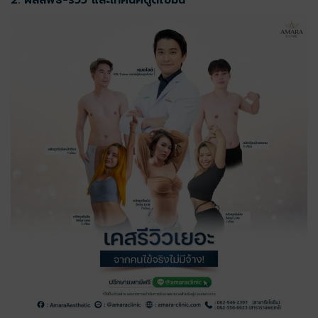
2. ผลลัพธ์-รีวิว และเทคนิคดูดไขมัน