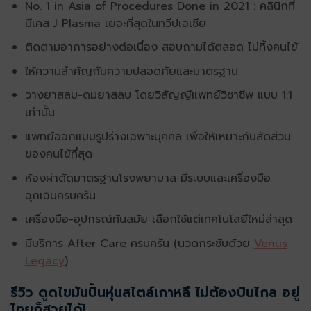
No. 1 in Asia of Procedures Done in 2021 : คลินิกที่
มีเคส J Plasma เยอะที่สุดในทวีปเอเชีย
ติดตามอาการอย่างต่อเนื่อง สอบถามได้ตลอด ไม่ทิ้งคนไข้
ให้ความสำคัญกับความปลอดภัยและมาตรฐาน
วางยาสลบ-ดมยาสลบ โดยวิสัญญีแพทย์วิชาชีพ แบบ 1:1
เท่านั้น
แพทย์ออกแบบรูปร่างเฉพาะบุคคล เพื่อให้เหมาะกับสัดส่วน
ของคนไข้ที่สุด
ห้องผ่าตัดมาตรฐานโรงพยาบาล มีระบบและเครื่องมือ
ฉุกเฉินครบครัน
เครื่องมือ-อุปกรณ์ทันสมัย เลือกใช้แต่เทคโนโลยีใหม่ล่าสุด
มีบริการ After Care ครบครัน (นวดกระชับด้วย
Venus
Legacy
)
รีวิว ดูดไขมันปั้นหุ่นสไตล์เกาหลี ไม่ต้องบินไกล อยู่
ไทยก็สวยได้!