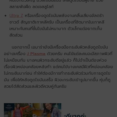
คนไข้ที่ตัวใหญ่ มวลไขมันแน่น เคสดูดไขมันผู้ชาย ช่วย
สลายพังผืด ลดเซลลูไลท์
Ultra Z
หรือเครื่องดูดไขมันพลังงานคลื่นเสียงอัลตร้า
ซาวด์ สัญชาติเกาหลีครับ เป็นเครื่องที่ฮิตมากในเกาหลี
เหมาะกับคนที่ชั้นไขมันไม่หนามาก ตัวเล็กแต่อยากเก็บ
สัดส่วน
นอกจากนี้ เอมาร่ายังมีเครื่องมือกระชับผิวหลังดูดไขมัน
อย่างเครื่อง
J Plasma
ด้วยครับ คนไข้แต่ละคนจะมีสภาพผิวที่
ไม่เหมือนกัน บางคนผิวกระชับดีอยู่แล้ว ก็ไม่จำเป็นต้องห่วง
เรื่องผิวหย่อนคล้อยหลังทำ แต่คนไข้บางเคสมีผิวที่หย่อนคล้อย
ไม่กระชับมาก่อน ทำให้ต้องมีการทำกระชับผิวร่วมกับการดูดไข
มัน เพื่อให้หลังดูดไขมันเสร็จ ผิวจะกระชับเข้ารูปมากขึ้น หุ่นก็ดู
สวยได้สัดส่วนและผิวดีควบคู่กันครับ