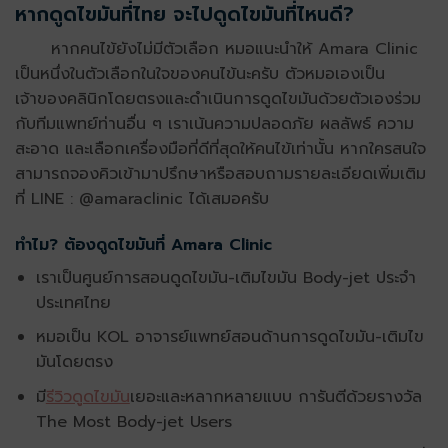
หากดูดไขมันที่ไทย จะไปดูดไขมันที่ไหนดี?
หากคนไข้ยังไม่มีตัวเลือก หมอแนะนำให้ Amara Clinic
เป็นหนึ่งในตัวเลือกในใจของคนไข้นะครับ ตัวหมอเองเป็น
เจ้าของคลินิกโดยตรงและดำเนินการดูดไขมันด้วยตัวเองร่วม
กับทีมแพทย์ท่านอื่น ๆ เราเน้นความปลอดภัย ผลลัพธ์ ความ
สะอาด และเลือกเครื่องมือที่ดีที่สุดให้คนไข้เท่านั้น หากใครสนใจ
สามารถจองคิวเข้ามาปรึกษาหรือสอบถามรายละเอียดเพิ่มเติม
ที่ LINE : @amaraclinic ได้เสมอครับ
ทำไม? ต้องดูดไขมันที่ Amara Clinic
เราเป็นศูนย์การสอนดูดไขมัน-เติมไขมัน Body-jet ประจำ
ประเทศไทย
หมอเป็น KOL ​อาจารย์แพทย์สอนด้านการดูดไขมัน-เติมไข
มันโดยตรง
มี
รีวิวดูดไขมัน
เยอะและหลากหลายแบบ การันตีด้วยรางวัล
The Most Body-jet Users