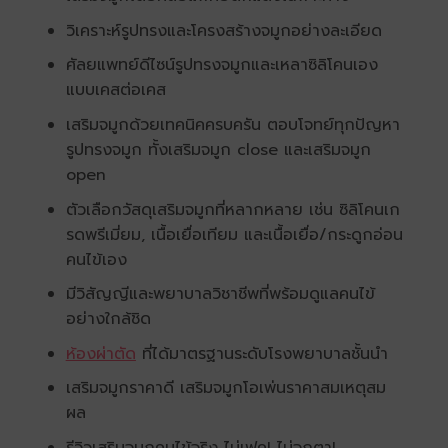
วิเคราะห์รูปทรงและโครงสร้างจมูกอย่างละเอียด
ศัลยแพทย์ดีไซน์รูปทรงจมูกและเหลาซิลิโคนเอง
แบบเคสต่อเคส
เสริมจมูกด้วยเทคนิคครบครัน ตอบโจทย์ทุกปัญหา
รูปทรงจมูก ทั้งเสริมจมูก close และเสริมจมูก
open
ตัวเลือกวัสดุเสริมจมูกที่หลากหลาย เช่น ซิลิโคนเก
รดพรีเมี่ยม, เนื้อเยื่อเทียม และเนื้อเยื่อ/กระดูกอ่อน
คนไข้เอง
มีวิสัญญีและพยาบาลวิชาชีพที่พร้อมดูแลคนไข้
อย่างใกล้ชิด
ห้องผ่าตัด
ที่ได้มาตรฐานระดับโรงพยาบาลชั้นนำ
เสริมจมูกราคาดี เสริมจมูกโอเพ่นราคาสมเหตุสม
ผล
รีวิวเสริมจมูกคนไข้จริง ไม่เฟค! ไม่จกตา!