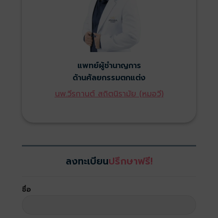
แพทย์ผู้ชำนาญการ
ด้านศัลยกรรมตกแต่ง
น
พ.วีรกานต์ สถิตนิรามัย (หมอวี)
ลงทะเบียน
ปรึกษาฟรี!
ชื่อ