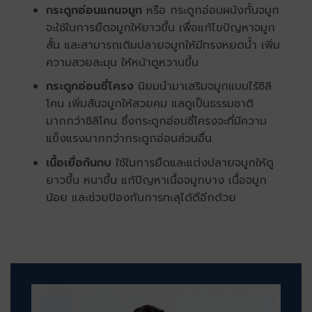
กระดูกอ่อนแกนจมูก
หรือ กระดูกอ่อนผนังกั้นจมูก
จะใช้ในการยืดจมูกให้ยาวขึ้น เพื่อแก้ไขปัญหาจมูก
สั้น และสามารถเติมปลายจมูกให้มีทรงหยดน้ำ เพิ่ม
ความสวยละมุน ให้หน้าดูหวานขึ้น
กระดูกอ่อนซี่โครง
นิยมนำมาเสริมจมูกแบบไร้ซิลิ
โคน เพิ่มสันจมูกให้สวยคม แลดูเป็นธรรมชาติ
มากกว่าซิลิโคน ซึ่งกระดูกอ่อนซี่โครงจะที่มีความ
แข็งแรงมากกว่ากระดูกอ่อนส่วนอื่น
เนื้อเยื่อก้นกบ
ใช้ในการยืดและแต่งปลายจมูกให้ดู
ยาวขึ้น หนาขึ้น แก้ปัญหาเนื้อจมูกบาง เนื้อจมูก
น้อย และช่วยป้องกันการทะลุได้ดีอีกด้วย