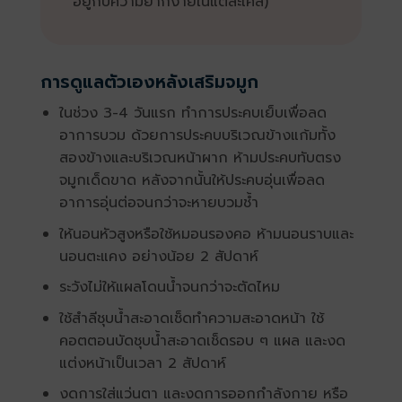
อยู่กับความยากง่ายในแต่ละเคส)
การดูแลตัวเองหลังเสริมจมูก
ในช่วง 3-4 วันแรก ทำการประคบเย็บเพื่อลด
อาการบวม ด้วยการประคบบริเวณข้างแก้มทั้ง
สองข้างและบริเวณหน้าผาก ห้ามประคบทับตรง
จมูกเด็ดขาด หลังจากนั้นให้ประคบอุ่นเพื่อลด
อาการอุ่นต่อจนกว่าจะหายบวมช้ำ
ให้นอนหัวสูงหรือใช้หมอนรองคอ ห้ามนอนราบและ
นอนตะแคง อย่างน้อย 2 สัปดาห์
ระวังไม่ให้แผลโดนน้ำจนกว่าจะตัดไหม
ใช้สำลีชุบน้ำสะอาดเช็ดทำความสะอาดหน้า ใช้
คอตตอนบัดชุบน้ำสะอาดเช็ดรอบ ๆ แผล และงด
แต่งหน้าเป็นเวลา 2 สัปดาห์
งดการใส่แว่นตา และงดการออกกำลังกาย หรือ