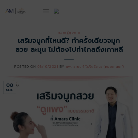
ข้าม
ไป
ยัง
เนื้อหา
ความรู้สุขภาพ
เสริมจมูกที่ไหนดี? ทำครั้งเดียวจมูก
สวย ละมุน ไม่ต้องไปทำไกลถึงเกาหลี
POSTED ON
08/10/2021
BY
นพ. ชานนท์ โรหิตรัตนะ (หมอชานนท์)
08
ต.ค.