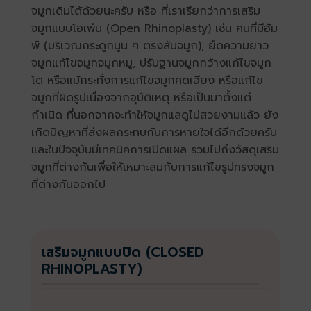
จมูกเดิมได้ด้วยนะครับ หรือ ที่เราเรียกว่าการเสริม
จมูกแบบโอเพ่น (Open Rhinoplasty) เช่น คนที่มีฮัม
พ์ (บริเวณกระดูกนูน ๆ ตรงสันจมูก), ยืดความยาว
จมูกแก้ไขจมูกจมูกหมู, ปรับฐานจมูกกว้างแก้ไขจมูก
โต หรือแม้กระทั่งการแก้ไขจมูกคดเอียง หรือแก้ไข
จมูกที่ผิดรูปเนื่องจากอุบัติเหตุ หรือเป็นมาตั้งแต่
กำเนิด ที่นอกจากจะทำให้จมูกแลดูไม่สวยงามแล้ว ยัง
เกิดปัญหาที่ส่งผลกระทบกับการหายใจได้อีกด้วยครับ
และในปัจจุบันมีเทคนิคการเปิดแผล รวมไปถึงวัสดุเสริม
จมูกที่ต่างกันเพื่อให้เหมาะสมกับการแก้ไขรูปทรงจมูก
ที่ต่างกันออกไป
เสริมจมูกแบบปิด (CLOSED
RHINOPLASTY)