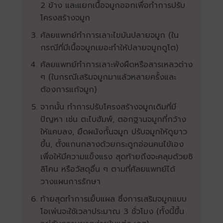
2 ข้าง และแยกเนื้อจมูกออกเพื่อทำการปรับ
โครงสร้างจมูก
ศัลยแพทย์ทำการเลาะไขมันปลายจมูก (ใน
กรณีที่มีเนื้อจมูกเยอะทำให้ปลายจมูกดูโต)
ศัลยแพทย์ทำการเลาะพังผืดหรือสารเหลวต่าง
ๆ (ในกรณีเสริมจมูกมาแล้วหลายครั้งและ
ต้องการแก้จมูก)
จากนั้น ทำการปรับโครงสร้างจมูกเดิมที่มี
ปัญหา เช่น ตะไบฮัมพ์, ตอกฐานจมูกที่กว้าง
ให้แคบลง, ยืดผนังกั้นจมูก ปรับจมูกให้ดูยาว
ขึ้น, ตั้งแกนกลางด้วยกระดูกอ่อนคนไข้เอง
เพื่อให้มีความแข็งแรง สุดท้ายถึงจะคลุมด้วยซิ
ลิโคน หรือวัสดุอื่น ๆ ตามที่ศัลยแพทย์ได้
วางแผนการรักษา
ท้ายสุดทำการเย็บแผล ซึ่งการเสริมจมูกแบบ
โอเพ่นจะใช้เวลาประมาณ 3 ชั่วโมง (ทั้งนี้ขึ้น