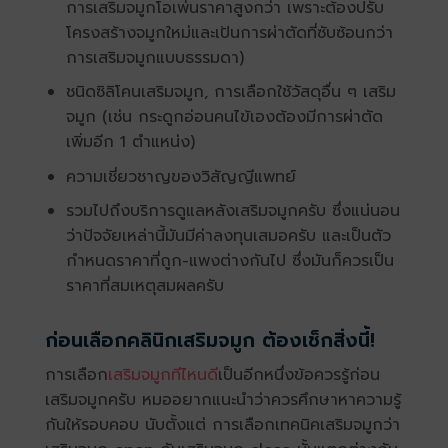
การเสริมจมูกโอเพ่นราคาสูงกว่า เพราะต้องปรับ
โครงสร้างจมูกใหม่และเป้นการผ่าตัดที่ซับซ้อนกว่า
การเสริมจมูกแบบธรรมดา)
ชนิดซิลิโคนเสริมจมูก, การเลือกใช้วัสดุอื่น ๆ เสริม
จมูก (เช่น กระดูกอ่อนคนไข้เองต้องมีการผ่าตัด
เพิ่มอีก 1 ตำแหน่ง)
ความเชี่ยวชาญของวิสัญญีแพทย์
รวมไปถึงบริการดูแลหลังเสริมจมูกครับ ซึ่งแน่นอน
ว่าปัจจัยเหล่านี้มันมีค่าลงทุนเสมอครับ และเป็นตัว
กำหนดราคาที่ถูก-แพงต่างกันไป ซึ่งมันก็ควรเป็น
ราคาที่สมเหตุสมผลครับ
ก่อนเลือกคลินิกเสริมจมูก ต้องเช็กสิ่งนี้!
การเลือก
เสริมจมูกทีไหนดี
เป็นอีกหนึ่งข้อควรรู้ก่อน
เสริมจมูกครับ หมออยากแนะนำว่าควรศึกษาหาความรู้
กันให้รอบคอบ นับตั้งแต่ การเลือกเทคนิคเสริมจมูกว่า