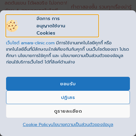
ลดต้นแขน ได้ผลจริง ไม่จกตา!
ทำตาสองชั้น รวมทุกเรื่องน่ารู้
ด้วย 4 สุดยอดเทคโนโลยี
ที่ Amara Clinic
กำจัดไขมัน
จัดการ การ
อนุญาตใช้งาน
Cookies
ONE THOUGHT ON “
เสริมจมูกที่ไหนดี? ทำครั้งเดียว
เว็บไซต์
amara-clinic.com
มีการใช้งานเทคโนโลยีคุกกี้ หรือ
จมูกสวย ละมุน ไม่ต้องไปทำไกลถึงเกาหลี
”
เทคโนโลยีอื่นที่มีลักษณะใกล้เคียงกันกับคุกกี้ บนเว็บไซต์ของเรา โปรด
ศึกษา นโยบายการใช้คุกกี้ และ นโยบายความเป็นส่วนตัวของข้อมูล
Pingback:
ทำจมูกกี่วันหายบวม? ทำยังไงให้จมูกหายบวม
ก่อนใช้บริการเว็บไซต์ ได้ที่ลิงค์ด้านล่าง
ภายใน 7 วัน
ปิดความเห็นแล้ว
ยอมรับ
ปฏิเสธ
This site uses cookies to offer you a better browsing
experience. By browsing this website, you agree to our
ดูรายละเอียด
use of cookies.
Cookie Policy
นโยบายความเป็นส่วนตัวของข้อมูล
ยอมรับ