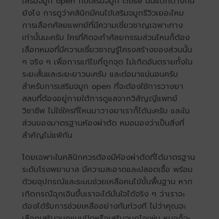
เสริมจมูก open กับเสริมจมูก close นั้นแตกต่างกัน
ยังไง การดูว่าคลินิกมีคนไข้เสริมจมูกรีวิวเยอะไหม
การเลือกศัลยแพทย์ที่มีความเชี่ยวชาญเฉพาะทาง
เท่านั้นนะครับ ใครที่คิดจะทำศัลยกรรมส่วนไหนก็ต้อง
เลือกหมอที่มีความเชี่ยวชาญรู้โครงสร้างของส่วนนั้น
ๆ จริง ๆ เพื่อการแก้ไขที่ถูกจุด ไม่เกิดอันตรายทั้งใน
ระยะสั้นและระยะยาวนะครับ และต่อมาแน่นอนครับ
สำหรับการเสริมจมูก open ที่จะต้องใช้การวางยา
สลบที่ต้องอยู่ภายใต้การดูแลจากวิสัญญีแพทย์
วิชาชีพ ไม่ใช่ใครที่ไหนมาวางยาเราก็ได้นะครับ และใน
ส่วนของมาตรฐานห้องผ่าตัด หมอมองว่าเป็นสิ่งที่
สำคัญไม่แพ้กัน
โดยเฉพาะในคลินิกควรต้องมีห้องผ่าตัดที่ได้มาตรฐาน
ระดับโรงพยาบาล มีความสะอาดและปลอดเชื้อ พร้อม
ด้วยอุปกรณ์และระบบช่วยเหลือคนไข้ขั้นพื้นฐาน หาก
เกิดกรณีฉุกเฉินขึ้นเราจะได้มั่นใจได้จริง ๆ ว่าเราจะ
ต้องได้รับการช่วยเหลืออย่างทันท่วงที ไม่ว่าคุณจะ
เลือกเสริมจมูกแบบปิดหรือเสริมจมูกโอเพ่น หมอก็จะ