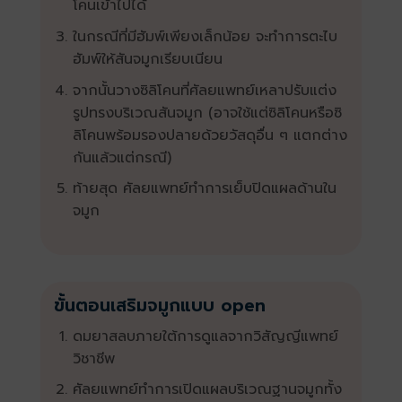
โคนเข้าไปได้
ในกรณีที่มีฮัมพ์เพียงเล็กน้อย จะทำการตะไบ
ฮัมพ์ให้สันจมูกเรียบเนียน
จากนั้นวางซิลิโคนที่ศัลยแพทย์เหลาปรับแต่ง
รูปทรงบริเวณสันจมูก (อาจใช้แต่ซิลิโคนหรือซิ
ลิโคนพร้อมรองปลายด้วยวัสดุอื่น ๆ แตกต่าง
กันแล้วแต่กรณี)
ท้ายสุด ศัลยแพทย์ทำการเย็บปิดแผลด้านใน
จมูก
ขั้นตอนเสริมจมูกแบบ open
ดมยาสลบภายใต้การดูแลจากวิสัญญีแพทย์
วิชาชีพ
ศัลยแพทย์ทำการเปิดแผลบริเวณฐานจมูกทั้ง