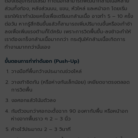
ต้องใช้อุปกรณ์เสริม ท่าดันอกสามารถพัฒนากล้ามเนื้อหลาย
ส่วนทั้งท้อง, หลังส่วนบน, แขน, หัวไหล่ และหน้าอก โดยเริ่ม
แรกให้เราทำน้อยครั้งเพื่อเตรียมกล้ามเนื้อ อาจทำ 5 – 10 ครั้ง
ต่อวัน หากรู้สึกชินขึ้นแล้วก็สามารถเพิ่มปริมาณขึ้นหรือจะทำช้า
ลงเพื่อเพิ่มแรงต้านก็ได้ครับ เพราะการวิดพื้นขึ้น-ลงช้าจะทำให้
เราต้องเกร็งกล้ามเนื้อมากกว่า กระตุ้นให้กล้ามเนื้อเกิดการ
ทำงานมากกว่านั่นเอง
ขั้นตอนการทำท่าดันอก (Push-Up)
วางมือที่พื้นกว้างประมาณช่วงไหล่
วางเท้าชิดกัน (หรือห่างกันเล็กน้อย) เหยียดขาตรงตลอด
การวิดพื้น
งอศอกแล้วโน้มตัวลง
ก้มตัวจนกว่าศอกจะตั้งฉาก 90 องศากับพื้น หรือหน้าอก
ห่างจากพื้นราว ๆ 2 – 3 นิ้ว
ค้างไว้ประมาณ 2 – 3 วินาที