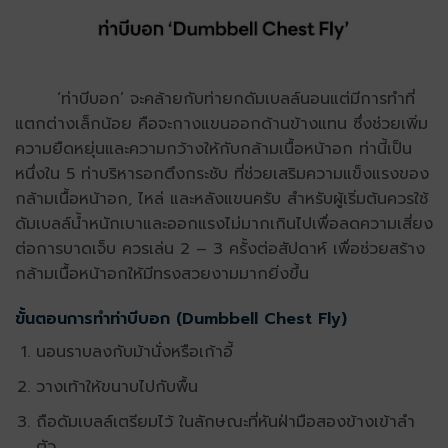
‘ท่าบีบอก’ จะคล้ายกับท่ายกดัมเบลล์นอนแต่มีการทำที่
แตกต่างเล็กน้อย คือจะกางแขนออกด้านข้างแทน ซึ่งช่วยเพิ่ม
ความยืดหยุ่นและความกว้างให้กับกล้ามเนื้อหน้าอก ท่านี้เป็น
หนึ่งใน 5 ท่าบริหารอกตึงกระชับ ที่ช่วยเสริมความแข็งแรงของ
กล้ามเนื้อหน้าอก, ไหล่ และหลังแขนครับ สำหรับผู้เริ่มต้นควรใช้
ดัมเบลล์น้ำหนักเบาและออกแรงไม่มากเกินไปเพื่อลดความเสี่ยง
ต่อการบาดเจ็บ ควรเล่น 2 – 3 ครั้งต่อสัปดาห์ เพื่อช่วยสร้าง
กล้ามเนื้อหน้าอกให้มีทรงสวยงามมากยิ่งขึ้น
ขั้นตอนการทำท่าบีบอก (Dumbbell Chest Fly)
นอนราบลงกับม้านั่งหรือเก้าอี้
วางเท้าให้ขนาบไปกับพื้น
ถือดัมเบลล์เตรียมไว้ ในลักษณะที่หันฝ่ามือสองข้างเข้าลำ
ตัว