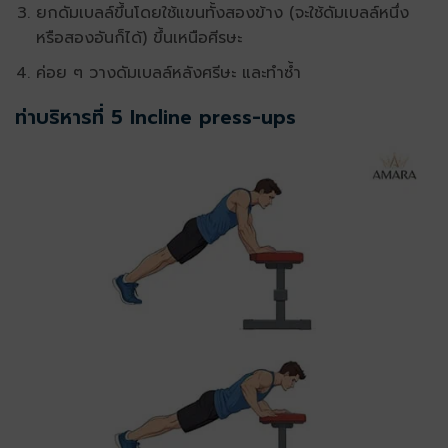
ยกดัมเบลล์ขึ้นโดยใช้แขนทั้งสองข้าง (จะใช้ดัมเบลล์หนึ่ง
หรือสองอันก็ได้) ขึ้นเหนือศีรษะ
ค่อย ๆ วางดัมเบลล์หลังศรีษะ และทำซ้ำ
ท่าบริหารที่ 5 Incline press-ups