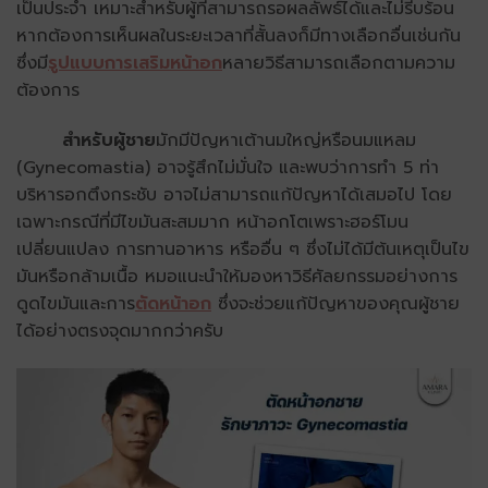
เป็นประจำ เหมาะสำหรับผู้ที่สามารถรอผลลัพธ์ได้และไม่รีบร้อน
หากต้องการเห็นผลในระยะเวลาที่สั้นลงก็มีทางเลือกอื่นเช่นกัน
ซึ่งมี
รูปแบบการเสริมหน้าอก
หลายวิธีสามารถเลือกตามความ
ต้องการ
สำหรับผู้ชาย
มักมีปัญหาเต้านมใหญ่หรือนมแหลม
(Gynecomastia) อาจรู้สึกไม่มั่นใจ และพบว่าการทำ
5 ท่า
บริหารอกตึงกระชับ
อาจไม่สามารถแก้ปัญหาได้เสมอไป โดย
เฉพาะกรณีที่มีไขมันสะสมมาก หน้าอกโตเพราะฮอร์โมน
เปลี่ยนแปลง การทานอาหาร หรืออื่น ๆ ซึ่งไม่ได้มีต้นเหตุเป็นไข
มันหรือกล้ามเนื้อ หมอแนะนำให้มองหาวิธีศัลยกรรมอย่างการ
ดูดไขมันและการ
ตัดหน้าอก
ซึ่งจะช่วยแก้ปัญหาของคุณผู้ชาย
ได้อย่างตรงจุดมากกว่าครับ