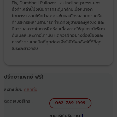
Fly, Dumbbell Pullover และ Incline press-ups
ซึ่งท่าเหล่านี้มุ่งเน้นการกระตุ้นกล้ามเนื้อหน้าอก
โดยตรง ช่วยให้หน้าอกกระชับและมีทรงสวยงามครับ
ท่าบริหารเหล่านี้สามารถทำได้ทั้งผู้ชายและผู้หญิง และ
มีความสะดวกในการฝึกซ้อมเนื่องจากใช้อุปกรณ์เพียง
ดัมเบลล์และเก้าอี้เท่านั้น แต่ควรฝึกอย่างต่อเนื่องและ
การทำตามเทคนิคที่ถูกต้องเพื่อให้ได้ผลลัพธ์ที่ดีที่สุด
ในระยะยาวครับ
ปรึกษาแพทย์ ฟรี!
ลงทะเบียน
คลิกที่นี่
ติดต่อเบอร์โทร :
062-789-1999
สาขารัชโยธิน กด
1