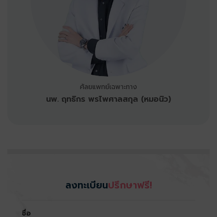
ศัลยแพทย์เฉพาะทาง
นพ. ฤทธิกร พรไพศาลสกุล
(หมอนิว)
ลงทะเบียน
ปรึกษาฟรี!
ชื่อ