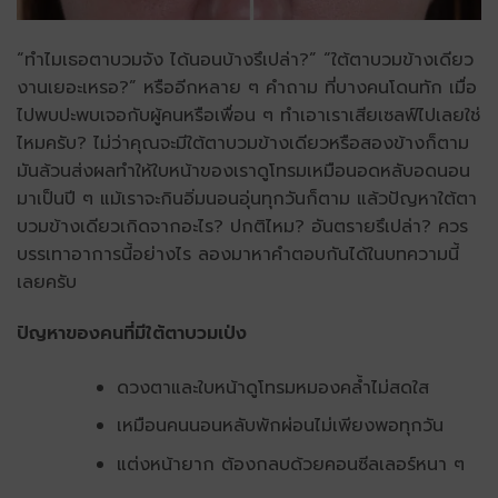
“ทำไมเธอตาบวมจัง ได้นอนบ้างรึเปล่า?” “ใต้ตาบวมข้างเดียว
งานเยอะเหรอ?” หรืออีกหลาย ๆ คำถาม ที่บางคนโดนทัก เมื่อ
ไปพบปะพบเจอกับผู้คนหรือเพื่อน ๆ ทำเอาเราเสียเซลฟ์ไปเลยใช่
ไหมครับ? ไม่ว่าคุณจะมีใต้ตาบวมข้างเดียวหรือสองข้างก็ตาม
มันล้วนส่งผลทำให้ใบหน้าของเราดูโทรมเหมือนอดหลับอดนอน
มาเป็นปี ๆ แม้เราจะกินอิ่มนอนอุ่นทุกวันก็ตาม แล้วปัญหาใต้ตา
บวมข้างเดียวเกิดจากอะไร? ปกติไหม? อันตรายรึเปล่า? ควร
บรรเทาอาการนี้อย่างไร ลองมาหาคำตอบกันได้ในบทความนี้
เลยครับ
ปัญหาของคนที่มีใต้ตาบวมเป่ง
ดวงตาและใบหน้าดูโทรมหมองคล้ำไม่สดใส
เหมือนคนนอนหลับพักผ่อนไม่เพียงพอทุกวัน
แต่งหน้ายาก ต้องกลบด้วยคอนซีลเลอร์หนา ๆ