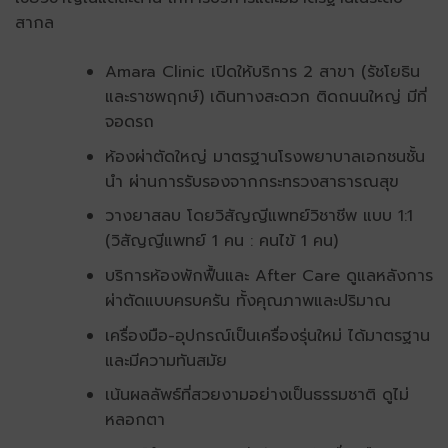
สากล
Amara Clinic เปิดให้บริการ 2 สาขา (รัชโยธิน
และราชพฤกษ์) เดินทางสะดวก ติดถนนใหญ่ มีที่
จอดรถ
ห้องผ่าตัดใหญ่ มาตรฐานโรงพยาบาลเอกชนชั้น
นำ ผ่านการรับรองจากกระทรวงสาธารณสุข
วางยาสลบ โดยวิสัญญีแพทย์วิชาชีพ แบบ 1:1
(วิสัญญีแพทย์ 1 คน : คนไข้ 1 คน)
บริการห้องพักฟื้นและ After Care ดูแลหลังการ
ผ่าตัดแบบครบครัน ทั้งคุณภาพและปริมาณ
เครื่องมือ-อุปกรณ์เป็นเครื่องรุ่นใหม่ ได้มาตรฐาน
และมีความทันสมัย
เน้นผลลัพธ์ที่สวยงามอย่างเป็นธรรมชาติ ดูไม่
หลอกตา