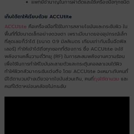
แพทย์ชำนาญในการผ่าตัดและใช้เครื่องมือทุกชนิด
เก็บใต้ตาให้เรียบด้วย ACCUtite
ACCUtite
คือเครื่องมือที่ใช้ในการสลายไขมันและกระชับผิว ใน
พื้นที่ที่มีขนาดเล็กอย่างดวงตา เพราะมีขนาดของอุปกรณ์เล็ก
ที่สุดเลยก็ว่าได้ (ขนาด 0.9 มิลลิเมตร เทียบเท่ากับเข็มฉีดฟิล
เลอร์) ทำให้เข้าได้ถึงทุกซอกที่ต้องการ ซึ่ง ACCUtite จะใช้
พลังงานคลื่นวามถี่วิทยุ (RF) ในการสะสมพลังงานความร้อน
เพื่อใช้ในการทำให้ไขมันละลายตัวและกระตุ้นคอลลาเจนใต้ผิว
ทำให้ผิวกลัวมากระชับเต่งตึง โดย ACCUtite จะเหมาะกับคนที่
มีไต้ตาบวมข้างเดียวจากไขมันส่วนเกิน, คนที่
ถุงใต้ตาบวม
และ
คนที่ใต้ตาหย่อนคล้อยไม่กระชับ