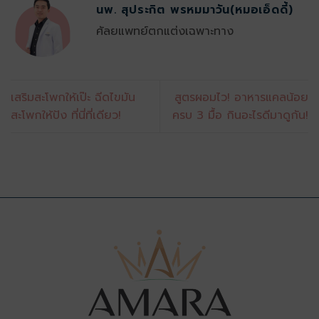
นพ. สุประกิต พรหมมาวัน(หมอเอ็ดดี้)
ศัลยแพทย์ตกแต่งเฉพาะทาง
เสริมสะโพกให้เป๊ะ ฉีดไขมัน
สูตรผอมไว! อาหารแคลน้อย
สะโพกให้ปัง ที่นี่ที่เดียว!
ครบ 3 มื้อ กินอะไรดีมาดูกัน!