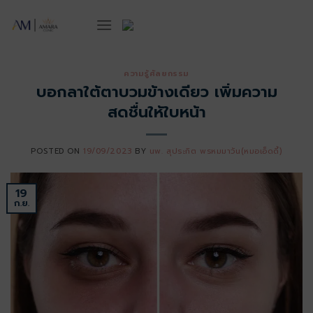
ข้าม
ไป
ยัง
เนื้อหา
ความรู้ศัลยกรรม
บอกลาใต้ตาบวมข้างเดียว เพิ่มความ
สดชื่นให้ใบหน้า
POSTED ON
19/09/2023
BY
นพ. สุประกิต พรหมมาวัน(หมอเอ็ดดี้)
19
ก.ย.