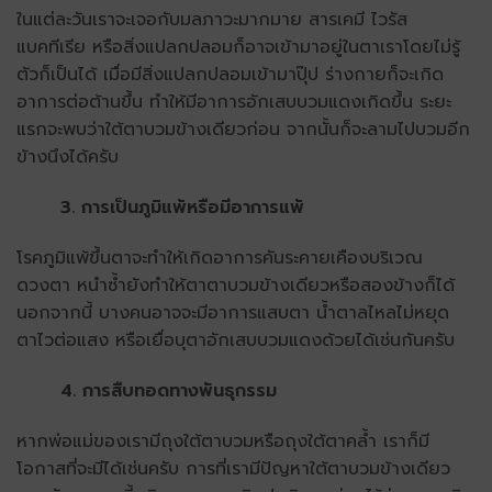
ในแต่ละวันเราจะเจอกับมลภาวะมากมาย สารเคมี ไวรัส
แบคทีเรีย หรือสิ่งแปลกปลอมก็อาจเข้ามาอยู่ในตาเราโดยไม่รู้
ตัวก็เป็นได้ เมื่อมีสิ่งแปลกปลอมเข้ามาปุ๊ป ร่างกายก็จะเกิด
อาการต่อต้านขึ้น ทำให้มีอาการอักเสบบวมแดงเกิดขึ้น ระยะ
แรกจะพบว่าใต้ตาบวมข้างเดียวก่อน จากนั้นก็จะลามไปบวมอีก
ข้างนึงได้ครับ
3. การเป็นภูมิแพ้หรือมีอาการแพ้
โรคภูมิแพ้ขึ้นตาจะทำให้เกิดอาการคันระคายเคืองบริเวณ
ดวงตา หนำซ้ำยังทำให้ตาตาบวมข้างเดียวหรือสองข้างก็ได้
นอกจากนี้ บางคนอาจจะมีอาการแสบตา น้ำตาลไหลไม่หยุด
ตาไวต่อแสง หรือเยื่อบุตาอักเสบบวมแดงด้วยได้เช่นกันครับ
4. การสืบทอดทางพันธุกรรม
หากพ่อแม่ของเรามีถุงใต้ตาบวมหรือถุงใต้ตาคล้ำ เราก็มี
โอกาสที่จะมีได้เช่นครับ การที่เรามีปัญหาใต้ตาบวมข้างเดียว