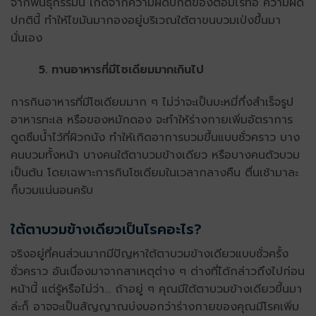
จากพันธุกรรมนี้ เกิดจากความผิดปกติของต่อมไร้ท่อ ความผิด
ปกตินี้ ทำให้ไขมันมากองอยู่บริเวณใต้ตาขนบวมเป่งขึ้นมา
นั่นเอง
5. ทานอาหารที่มีโซเดียมมากเกินไป
การกินอาหารที่มีโซเดียมมาก ๆ ไม่ว่าจะเป็นบะหมี่กึ่งสำเร็จรูป
อาหารทะเล หรือของหมักดอง จะทำให้ร่างกายเพิ่มอัตราการ
ดูดซึมน้ำไว้ที่ผิวกนัง ทำให้เกิดอาการบวมขึ้นแบบชั่วคราว บาง
คนบวมทั้งหน้า บางคนใต้ตาบวมข้างเดียว หรือบางคนตัวบวม
เป็นต้น โดยเฉพาะการกินโซเดียมในเวลากลางคืน ตื่นเช้ามาละ
ก็บวมแน่นอนครับ
ใต้ตาบวมข้างเดียวเป็นโรคอะไร?
จริงอยู่ที่คนส่วนมากมีปัญหาใต้ตาบวมข้างเดียวแบบชั่วครั้ง
ชั่วคราว อันเนื่องมาจากสาเหตุต่าง ๆ ต่างที่ได้กล่าวถึงไปก่อน
หน้านี้ แต่รู้หรือไม่ว่า… ถ้าอยู่ ๆ คุณมีใต้ตาบวมข้างเดียวขึ้นมา
ล่ะก็ อาจจะเป็นสัญญาณบ่งบอกว่าร่างกายของคุณมีโรคเพิ่ม