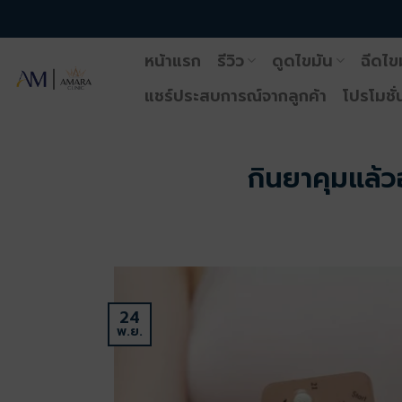
ข้าม
ไป
หน้าแรก
รีวิว
ดูดไขมัน
ฉีดไข
ยัง
เนื้อหา
แชร์ประสบการณ์จากลูกค้า
โปรโมชั่
กินยาคุมแล้ว
24
พ.ย.