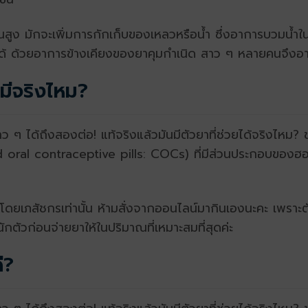
ณสูง มักจะเพิ่มการกักเก็บของเหลวหรือน้ำ ซึ่งอาการบวมน้ำใน
ได้ ด้วยอาการข้างเคียงของยาคุมกำเนิด สาว ๆ หลายคนจึงอา
 มีจริงไหม?
 ๆ ได้ถึงสองต่อ! แท้จริงแล้วมันมีตัวยาที่ช่วยได้จริงไหม? ขอ
oral contraceptive pills: COCs) ที่มีส่วนประกอบของฮอ
่ายโดยเภสัชกรเท่านั้น ห้ามสั่งจากออนไลน์มากินเองนะคะ เพรา
นักตัวก่อนจ่ายยาให้ในปริมาณที่เหมาะสมที่สุดค่ะ
ี?