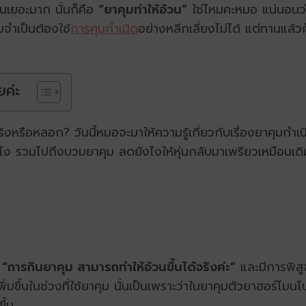
นเยอะมาก นั่นก็คือ
“ยาคุมทำให้อ้วน”
ใช่ไหมคะหมอ แน่นอนว่า
มจำเป็นต้องใช้
การคุมกำเนิด
อย่างหลีกเลี่ยงไม่ได้ แต่ทานแล้วก
ยค่ะ
ะจริงหรือหลอก? วันนี้หมอจะมาให้ความรู้เกี่ยวกับเรื่องยาคุมกำ
งไง รวมไปถึงบวมยาคุม ลดยังไงให้หุ่นกลับมาเพรียวเหมือนเดิม
“การกินยาคุม สามารถทำให้อ้วนขึ้นได้จริงค่ะ”
และมีการพิสูจ
วเพิ่มขึ้นในช่วงที่ใช้ยาคุม นั่นเป็นเพราะว่าในยาคุมตัวยาฮอร
ขึ้น