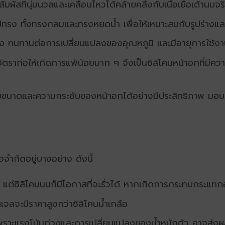
ัมผัสที่นุ่มนวลและเคลื่อนไหวได้คล้ายคลึงกับเนื้อเยื่อเต้านมจร
ปทรง ทั้งทรงกลมและทรงหยดน้ำ เพื่อให้เหมาะสมกับรูปร่าง
ง ทนทานต่อการเปลี่ยนแปลงของอุณหภูมิ และมีอายุการใช้งา
ัตราก่อให้เกิดการแพ้น้อยมาก ๆ จึงเป็น
ซิลิโคนหน้าอกที่
มีควา
่มขนาดและความกระชับของหน้าอกได้อย่างมีประสิทธิภาพ มอบผลล
อจำกัดอยู่บางอย่าง ดังนี้
 แต่
ซิลิโคนนม
ก็มีโอกาสที่จะรั่วได้ หากเกิดการกระทบกระแท
นเจลจะมีราคาสูงกว่าซิลิโคนน้ำเกลือ
ราะแรงโน้มถ่วงและการเปลี่ยนแปลงของน้ำหนักตัว อาจส่งผลใ