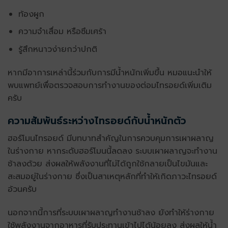
ท้องผูก
ความจำเสื่อม หรือซึมเศร้า
รู้สึกหนาวง่ายกว่าปกติ
หากมีอาการเหล่านี้ร่วมกับการมีน้ำหนักเพิ่มขึ้น หมอแนะนำให้
พบแพทย์เพื่อตรวจสอบการทำงานของต่อมไทรอยด์เพิ่มเติม
ครับ
ความสัมพันธ์ระหว่างไทรอยด์กับน้ำหนักตัว
ฮอร์โมนไทรอยด์ มีบทบาทสำคัญในการควบคุมการเผาผลาญ
ในร่างกาย หากระดับฮอร์โมนนี้ลดลง ระบบเผาผลาญจะทำงาน
ช้าลงด้วย ส่งผลให้พลังงานที่ไม่ได้ถูกใช้กลายเป็นไขมันและ
สะสมอยู่ในร่างกาย ซึ่งเป็นสาเหตุหลักที่ทำให้เกิดภาวะ
ไทรอยด์
อ้วน
ครับ
นอกจากนี้การที่ระบบเผาผลาญทำงานช้าลง ยังทำให้ร่างกาย
ใช้พลังงานจากอาหารที่รับประทานเข้าไปได้น้อยลง ส่งผลให้น้ำ