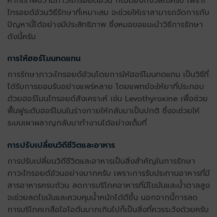
หากเราพบว่ามีภาว
ะไทรอยด์อ้วน
ก็ไม่ต้องกังวลไปครับ เพราะ
ไทรอยด์อ้วน
วิธีรักษาที่เหมาะสม จะช่วยให้เราสามารถจัดการกับ
ปัญหานี้ได้อย่างมีประสิทธิภาพ ซึ่งหมอขอแนะนำวิธีการรักษา
ดังนี้ครับ
การให้ฮอร์โมนทดแทน
การรักษาภาวะ
ไทรอยด์อ้วน
โดยการให้ฮอร์โมนทดแทน เป็นวิธีที่
ได้รับการยอมรับอย่างแพร่หลาย โดยแพทย์จะให้ยาที่ประกอบ
ด้วยฮอร์โมนไทรอยด์สังเคราะห์ เช่น Levothyroxine เพื่อช่วย
ฟื้นฟูระดับฮอร์โมนในร่างกายให้กลับมาเป็นปกติ ซึ่งจะช่วยให้
ระบบเผาผลาญกลับมาทำงานได้อย่างเต็มที่
การปรับเปลี่ยนวิถีชีวิตและอาหาร
การปรับเปลี่ยนวิถีชีวิตและอาหารเป็นสิ่งสำคัญในการรักษา
ภาวะ
ไทรอยด์อ้วน
อย่างมากครับ เพราะการรับประทานอาหารที่มี
สารอาหารครบถ้วน ลดการบริโภคอาหารที่มีไขมันและน้ำตาลสูง
จะช่วยลดไขมันและควบคุมน้ำหนักได้ดีขึ้น นอกจากนี้การลด
การบริโภคเกลือไอโอดีนมากเกินไปก็เป็นสิ่งที่ควรระวังด้วยครับ