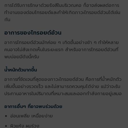
การได้รับการรักษาด้วยรังสีในบริเวณคอ ก็อาจส่งผลต่อการ
ทำงานของต่อมไทรอยด์และทำให้เกิดภาวะ
ไทรอยด์อ้วน
ได้เช่น
กัน
อาการของไทรอยด์อ้วน
อาการไทรอยด์อ้วน
มักค่อย ๆ เกิดขึ้นอย่างช้า ๆ ทำให้หลาย
คนอาจไม่สังเกตเห็นในระยะแรก สำหรับอาการ
ไทรอยด์อ้วน
ที่
พบบ่อยมีดังนี้ครับ
น้ำหนักตัวมากขึ้น
อาการที่ชัดเจนที่สุดของภาวะ
ไทรอยด์อ้วน
คือการที่น้ำหนักตัว
เพิ่มขึ้นอย่างรวดเร็ว และไม่สามารถควบคุมได้ง่าย แม้ว่าจะรับ
ประทานอาหารในปริมาณที่เหมาะสมและออกกำลังกายอยู่เสมอ
อาการอื่นๆ ที่อาจพบร่วมด้วย
อ่อนเพลีย เหนื่อยง่าย
ผิวแห้ง ผมร่วง