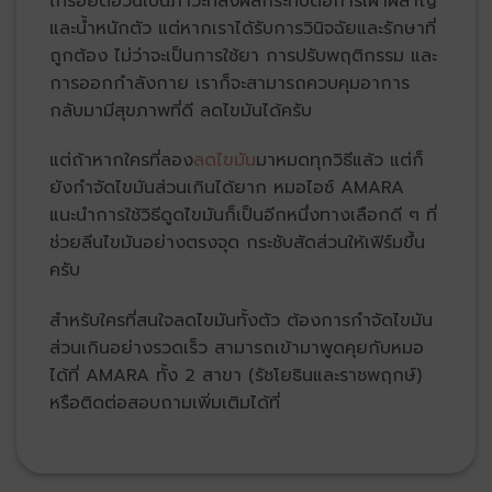
ไทรอยด์อ้วน
เป็นภาวะที่ส่งผลกระทบต่อการเผาผลาญ
และน้ำหนักตัว แต่หากเราได้รับการวินิจฉัยและรักษาที่
ถูกต้อง ไม่ว่าจะเป็นการใช้ยา การปรับพฤติกรรม และ
การออกกำลังกาย เราก็จะสามารถควบคุมอาการ
กลับมามีสุขภาพที่ดี ลดไขมันได้ครับ
แต่ถ้าหากใครที่ลอง
ลดไขมัน
มาหมดทุกวิธีแล้ว แต่ก็
ยังกำจัดไขมันส่วนเกินได้ยาก หมอไอซ์ AMARA
แนะนำการใช้วิธีดูดไขมันก็เป็นอีกหนึ่งทางเลือกดี ๆ ที่
ช่วยลีนไขมันอย่างตรงจุด กระชับสัดส่วนให้เฟิร์มขึ้น
ครับ
สำหรับใครที่สนใจลดไขมันทั้งตัว ต้องการกำจัดไขมัน
ส่วนเกินอย่างรวดเร็ว สามารถเข้ามาพูดคุยกับหมอ
ได้ที่ AMARA ทั้ง 2 สาขา (รัชโยธินและราชพฤกษ์)
หรือติดต่อสอบถามเพิ่มเติมได้ที่