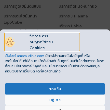
บริการดูดไขมันต้นแขน
บริการตัดหนังหน้าท้อง
บริการเติมไขมันหน้า
บริการ J Plasma
LipoCube
บริการ Labia
บริการดูดไขมันหน้าท้อง
จัดการ การ
อนุญาตใช้งาน
เปิดทำการทุกวัน
Cookies
เวลา 10.00 – 20.00 น.
เว็บไซต์
amara-clinic.com
มีการใช้งานเทคโนโลยีคุกกี้ หรือ
โทร. : 062-789-1999 ต่อ 1
(
รัชโยธิน
)
,2
(
ราชพฤกษ์
)
เทคโนโลยีอื่นที่มีลักษณะใกล้เคียงกันกับคุกกี้ บนเว็บไซต์ของเรา โปรด
ศึกษา นโยบายการใช้คุกกี้ และ นโยบายความเป็นส่วนตัวของข้อมูล
ก่อนใช้บริการเว็บไซต์ ได้ที่ลิงค์ด้านล่าง
ยอมรับ
ปฏิเสธ
This site uses cookies to offer you a better browsing
experience. By browsing this website, you agree to our