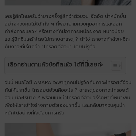
เคยรู้สึกไหมครับว่าบางครั้งรู้สึกว่าตัวบวม อึดอัด น้ำหนักขึ้น
อย่างควบคุมไม่ได้ ทั้ง ๆ ที่พยายามควบคุมอาหารและออก
กำลังกายแล้ว? หรือบางทีก็มีอาการเหนื่อยง่าย หนาวบ่อย
และรู้สึกซึมเศร้าโดยไม่ทราบสาเหตุ ? ถ้าใช่ เราอาจกำลังเผชิญ
กับภาวะที่เรียกว่า “
ไทรอยด์อ้วน
” โดยไม่รู้ตัว
เลือกอ่านตามหัวข้อที่สนใจ ได้ที่นี่เลยค่ะ
วันนี้ หมอไอซ์ AMARA จะพาทุกคนไปรู้จักกับภาวะ
ไทรอยด์อ้วน
กันให้มากขึ้น ไทรอยด์อ้วนคืออะไร ? สาเหตุของภาวะไทรอยด์
อ้วน มีอะไรบ้าง ? พร้อมแนะนำ
ไทรอยด์อ้วนวิธีรักษา
ที่เหมาะสม
เพื่อให้เราเข้าใจร่างกายตัวเองมากขึ้น และกลับมาควบคุมน้ำ
หนักได้อย่างที่ใจต้องการครับ