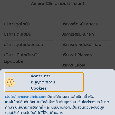
Amara Clinic (เอมาร่าคลินิก)
บริการดูดไขมัน
บริการตัดหน้าอกชาย
บริการเติมไขมัน
บริการเสริมหน้าอก
บริการดูดไขมันต้นแขน
บริการตัดหนังหน้าท้อง
บริการเติมไขมันหน้า
บริการ J Plasma
LipoCube
บริการ Labia
บริการดูดไขมันหน้าท้อง
จัดการ การ
อนุญาตใช้งาน
เปิดทำการทุกวัน
Cookies
เวลา 10.00 – 20.00 น.
เว็บไซต์
amara-clinic.com
มีการใช้งานเทคโนโลยีคุกกี้ หรือ
โทร. : 062-789-1999 ต่อ 1
(
รัชโยธิน
)
,2
(
ราชพฤกษ์
)
เทคโนโลยีอื่นที่มีลักษณะใกล้เคียงกันกับคุกกี้ บนเว็บไซต์ของเรา โปรด
ศึกษา นโยบายการใช้คุกกี้ และ นโยบายความเป็นส่วนตัวของข้อมูล
ก่อนใช้บริการเว็บไซต์ ได้ที่ลิงค์ด้านล่าง