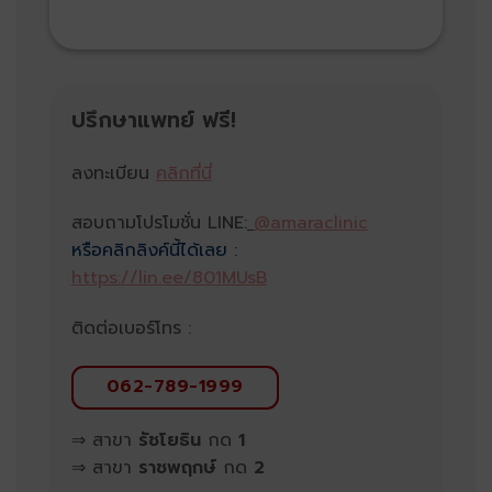
ปรึกษาแพทย์ ฟรี!
ลงทะเบียน
คลิกที่นี่
สอบถามโปรโมชั่น LINE:
@amaraclinic
หรือคลิกลิงค์นี้ได้เลย
:
https://lin.ee/801MUsB
ติดต่อเบอร์โทร :
062-789-1999
⇒ สาขา
รัชโยธิน
กด
1
⇒ สาขา
ราชพฤกษ์
กด
2