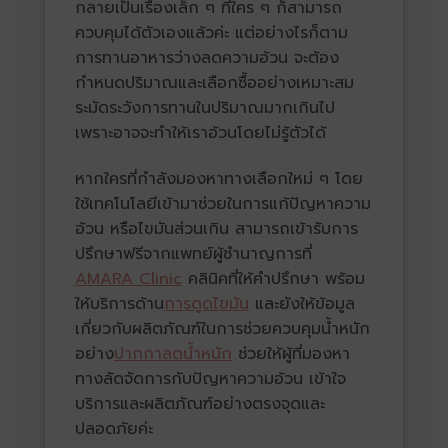
กลายเป็นเรื่องเล็ก ๆ ที่ใคร ๆ ก็สามารถ
ควบคุมได้ตัวเองแล้วค่ะ แต่อย่างไรก็ตาม
การทานอาหารว่างลดความอ้วน จะต้อง
กำหนดปริมาณและเลือกซื้ออย่างเหมาะสม
ระมัดระวังการทานในปริมาณมากเกินไป
เพราะอาจจะทำให้เราอ้วนโดยไม่รู้ตัวได้
หากใครที่กำลังมองหาทางเลือกใหม่ ๆ โดย
ใช้เทคโนโลยีเข้ามาช่วยในการแก้ปัญหาความ
อ้วน หรือไขมันส่วนเกิน สามารถเข้ารับการ
ปรึกษาฟรีจากแพทย์ผู้ชำนาญการที่
AMARA Clinic
คลินิคที่ให้คำปรึกษา พร้อม
ให้บริการด้าน
การดูดไขมัน
และยังให้ข้อมูล
เกี่ยวกับผลิตภัณฑ์ในการช่วยควบคุมน้ำหนัก
อย่าง
ปากกาลดน้ำหนัก
ช่วยให้ผู้ที่มองหา
ทางลัดจัดการกับปัญหาความอ้วน เข้าใจ
บริการและผลิตภัณฑ์อย่างตรงจุดและ
ปลอดภัยค่ะ