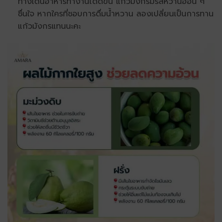
ทางเดินอาหารทำงานได้ดีขึ้น แก้วมังกรมีรสหวานอ่อน ๆ
ชื่นใจ หากใครที่ชอบการดื่มน้ำหวาน ลองเปลี่ยนเป็นการทาน
แก้วมังกรแทนนะคะ