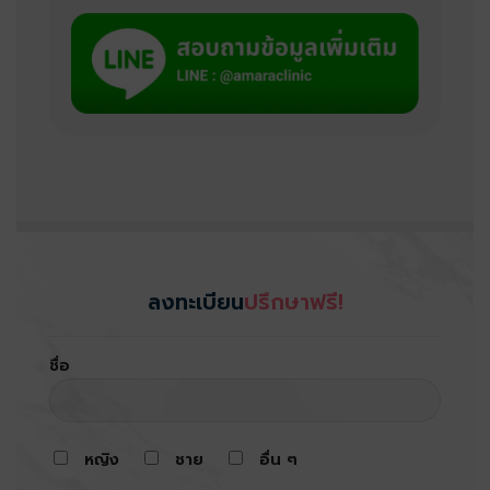
ลงทะเบียน
ปรึกษาฟรี!
ชื่อ
หญิง
ชาย
อื่น ๆ