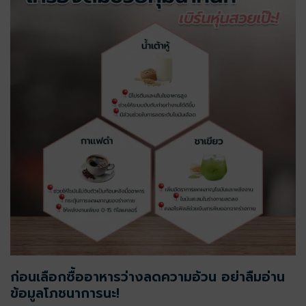
ก่อนเลือกซื้ออาหารว่างลดความอ้วน อย่าลืมอ่าน
ข้อมูลโภชนาการนะ!