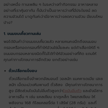
อย่างหนึ่ง ทานเพลิน ๆ ในระหว่างทำกิจกรรม อาหารหลาย
อย่างที่เราคุ้นตากัน ก็นับว่าเป็นอาหารว่างที่มีประโยชน์ ลด
ความอ้วนได้ มาดูกันค่ะว่ามีอาหารว่างลดความอ้วน มีแบบไหน
บ้าง?
1. ขนมขบเคี้ยวทานเล่น
พอได้ยินคำว่าขนมขบเคี้ยวแล้ว หลายคนคงนึกถึงขนมอบ
กรอบหรือทอดกรอบที่ทำให้อ้วนใช่มั้ยละคะ แต่ถ้าเลือกให้ดี ๆ
ขนมอบกรอบหลายชนิดก็ไม่ได้ทำให้อ้วนอย่างที่คิด แถมให้
คุณค่าทางโภชนาการอีกด้วย ยกตัวอย่างเช่น
ถั่วเปลือกแข็งอบ
ถั่วเปลือกแข็งจำพวกอัลมอนด์ วอลนัท แมคคาเดเมีย เฮเซ
ลนัท เม็ดมะม่วงหิมพานต์ ถั่วลิสง มีคุณค่าทางโภชนาการ
สูง มีสัดส่วนไขมันไม่อิ่มตัวสูงกว่า
ไขมันอิ่มตัว
และยังมีสาร
อาหารอื่น ๆ เช่น แคลเซียม ธาตุเหล็ก โพแทสเซียม ให้
พลังงาน 168 กิโลแคลอรี่ต่อ 1 เสิร์ฟ (28 กรัม) และที่