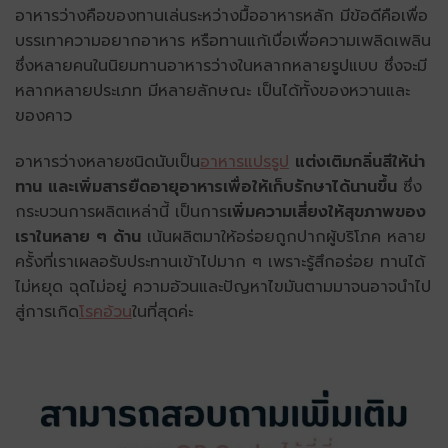
อาหารว่างคือของทานเล่นระหว่างมื้ออาหารหลัก มีข้อดีคือเพื่อ
บรรเทาความอยากอาหาร หรือทานแก้เบื่อเพื่อความเพลิดเพลิน
ซึ่งหลายคนในนิยมทานอาหารว่างในหลากหลายรูปแบบ ซึ่งจะมี
หลากหลายประเภท มีหลายลักษณะ เป็นได้ทั้งของหวานและ
ของคาว
อาหารว่างหลายชนิดนับเป็น
อาหารแปรรูป
แต่งเติมกลิ่นสีให้น่า
ทาน และเพิ่มสารยืดอายุอาหารเพื่อให้เก็บรักษาได้นานขึ้น
ซึ่ง
กระบวนการผลิตเหล่านี้ เป็นการ
เพิ่มความเสี่ยงให้สุขภาพของ
เราในหลาย ๆ ด้าน
เน้นผลิตมาให้อร่อยถูกปากผู้บริโภค หลาย
ครั้งที่เราเผลอรับประทานเข้าไปมาก ๆ เพราะรู้สึกอร่อย ทานได้
ไม่หยุด ฉุดไม่อยู่ ความอ้วนและปัญหาไขมันตามมาจนอาจนำไป
สู่การเกิด
โรคอ้วน
ในที่สุดค่ะ