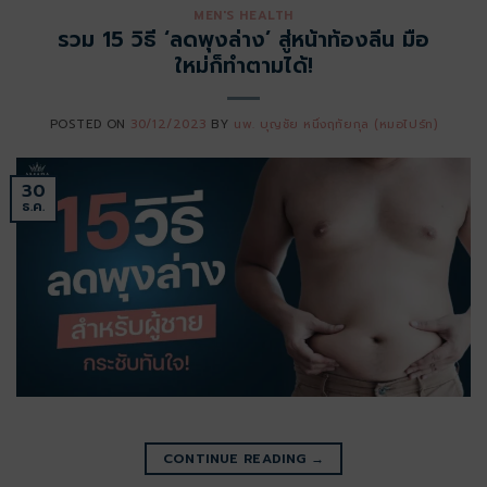
MEN'S HEALTH
รวม 15 วิธี ‘ลดพุงล่าง’ สู่หน้าท้องลีน มือ
ใหม่ก็ทำตามได้!
POSTED ON
30/12/2023
BY
นพ. บุญชัย หนึ่งฤทัยกุล (หมอไปร์ท)
30
ธ.ค.
CONTINUE READING
→