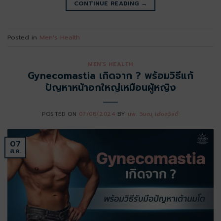
CONTINUE READING
→
Posted in
Men's Health
MEN'S HEALTH
Gynecomastia เกิดจาก ? พร้อมวิธีแก้
ปัญหาหน้าอกใหญ่เหมือนผู้หญิง
POSTED ON
07/08/2024
BY
นพ. วิษณุ เฮ้งสวัสดิ์
07
ส.ค.