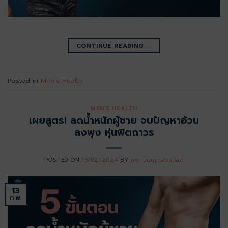
CONTINUE READING
→
Posted in
Men's Health
MEN'S HEALTH
เผยสูตร! ลดน้ำหนักผู้ชาย จบปัญหาอ้วน
ลงพุง หุ่นฟิตถาวร
POSTED ON
13/02/2024
BY
นพ. วิษณุ เฮ้งสวัสดิ์
13
ก.พ.