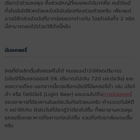
เรียกว่าอ้วนลงพุง ซึ่งส่วนใหญ่ที่หมอพบได้มากคือ คนไข้จะมี
ทั้งไขมันใต้ผิวหนังและไขมันในช่องท้องร่วมด้วยครับ เพียงแต่
อาจมีสัดส่วนไขมันที่มากน้อยแตกต่างกัน โดยไขมันทั้ง 2 ชนิด
นี้สามารถลดได้ด้วยวิธีดังนี้ครับ
นับแคลอรี่
ใครที่ยังเลิกดื่มสังสรรค์ไม่ได้ หมอแนะนำว่าให้ลดปริมาณ
(เบียร์ที่มีแอลกอฮอล์ 5% ปริมาณไม่เกิน 720 มล.ต่อวัน) และ
ลดความถี่ลง นอกจากนี้ควรเลือกเบียร์ที่มีแคลอรี่ต่ำ เช่น เบียร์
ดำ หรือ ไลท์เบียร์ (Light Beer) และรวมไปถึง
การนับแคลอรี่
ของอาหารที่ต้องทานในแต่ละวันกันด้วยนะครับ คำนวณกันให้ดี
ๆ อย่าให้เกิด ยิ่งในวันที่ต้องรู้ว่าต้องไปดื่ม ก็พยายามควบคุม
แคลอรี่ของอาหารที่จะทานก่อนไปดื่ม รวมถึงกับแกล้มขณะดื่ม
ครับ