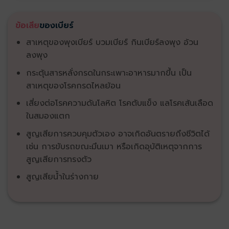
ข้อเสีย
ของเบียร์
สาเหตุของพุงเบียร์ บวมเบียร์ กินเบียร์ลงพุง อ้วน
ลงพุง
กระตุ้นสารหลั่งกรดในกระเพาะอาหารมากขึ้น เป็น
สาเหตุของโรคกรดไหลย้อน
เสี่ยงต่อโรคความดันโลหิต โรคตับแข็ง แลโรคเส้นเลือด
ในสมองแตก
สูญเสียการควบคุมตัวเอง อาจเกิดอันตรายถึงชีวิตได้
เช่น การขับรถขณะมึนเมา หรือเกิดอุบัติเหตุจากการ
สูญเสียการทรงตัว
สูญเสียน้ำในร่างกาย