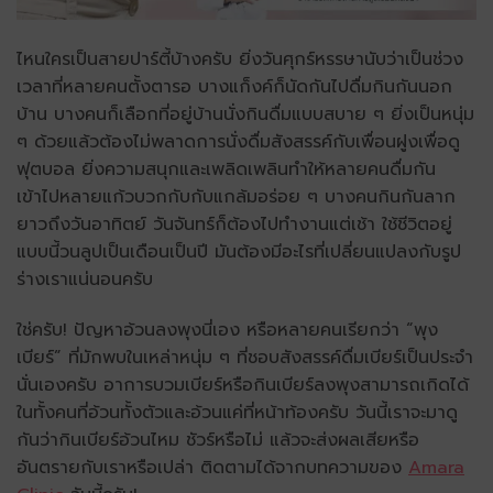
ไหนใครเป็นสายปาร์ตี้บ้างครับ ยิ่งวันศุกร์หรรษานับว่าเป็นช่วง
เวลาที่หลายคนตั้งตารอ บางแก็งค์ก็นัดกันไปดื่มกินกันนอก
บ้าน บางคนก็เลือกที่อยู่บ้านนั่งกินดื่มแบบสบาย ๆ ยิ่งเป็นหนุ่ม
ๆ ด้วยแล้วต้องไม่พลาดการนั่งดื่มสังสรรค์กับเพื่อนฝูงเพื่อดู
ฟุตบอล ยิ่งความสนุกและเพลิดเพลินทำให้หลายคนดื่มกัน
เข้าไปหลายแก้วบวกกับกับแกล้มอร่อย ๆ บางคนกินกันลาก
ยาวถึงวันอาทิตย์ วันจันทร์ก็ต้องไปทำงานแต่เช้า ใช้ชีวิตอยู่
แบบนี้วนลูปเป็นเดือนเป็นปี มันต้องมีอะไรที่เปลี่ยนแปลงกับรูป
ร่างเราแน่นอนครับ
ใช่ครับ! ปัญหาอ้วนลงพุงนี่เอง หรือหลายคนเรียกว่า “พุง
เบียร์” ที่มักพบในเหล่าหนุ่ม ๆ ที่ชอบสังสรรค์ดื่มเบียร์เป็นประจำ
นั่นเองครับ อาการบวมเบียร์หรือกินเบียร์ลงพุงสามารถเกิดได้
ในทั้งคนที่อ้วนทั้งตัวและอ้วนแค่ที่หน้าท้องครับ วันนี้เราจะมาดู
กันว่ากินเบียร์อ้วนไหม ชัวร์หรือไม่ แล้วจะส่งผลเสียหรือ
อันตรายกับเราหรือเปล่า ติดตามได้จากบทความของ
Amara