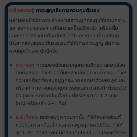
เกร็ดความรู้
ภาวะสูญเสียการควบคุมตัวเอง
หลายคนเข้าใจผิดว่า ร่างกายเราจะถูกกระตุ้นให้เรามีความ
สุข สนุกสนานเฮฮา แต่ในความเป็นจริงแล้ว เครื่องดื่ม
แอลกอฮอล์รวมไปถึงเบียร์ไม่ได้ไปกระตุ้น แต่มีฤทธิ์กด
ประสาทและสมองเป็นระยะจนทำให้เกิดภาวะสูญเสียการ
ควบคุมตัวเอง ดังนี้ครับ
ระยะแรก
กดสมองส่วนควบคุมความคิดและสมองส่วน
ยับยั้งชั่งใจ ทำให้คนที่ดื่มเหล้าเบียร์คลายกังวลจนทำให้
ความเครียดที่สะสมอยู่ถูกระบายออกมาด้วยคำพูดและ
กริยาท่าทาง จนควบคุมการพูดและการกระทำตัวเองไม่
ได้ (ระยะแรกเกิดขึ้นเมื่อดื่มเบียร์ประมาณ 1-2 ขวด
ใหญ่ หรือเหล้า 2-4 ก๊ง)
ระยะที่สอง
สมองจะถูกกดมากขึ้น ทำให้สมองส่วนที่
ควบคุมการเคลื่อนไหวและการพูดถูกกดไปด้วย ทำให้
พูดไม่ชัด อ้อแอ้ เดินไม่ตรง เดินโซเซไปมา (ระยะที่สอง