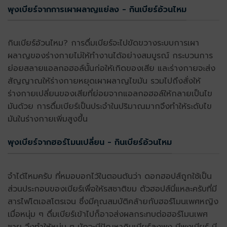
พุงเบียร์จากการเผาผลาญแย่ลง - กินเบียร์อ้วนไหม
กินเบียร์อ้วนไหม? การดื่มเบียร์จะไปขัดขวางระบบการเผา
ผลาญของร่างกายไม่ให้ทำงานได้อย่างสมบูรณ์ กระบวนการ
ย่อยสลายแอลกอฮอล์นั้นก่อให้เกิดของเสีย และร่างกายจะส่ง
สัญญาณให้ร่างกายหยุดเผาผลาญไขมัน รวมไปถึงสั่งให้
ร่างกายเปลี่ยนของเสียที่ย่อยจากแอลกอฮอล์ให้กลายเป็นไข
มันด้วย การดื่มเบียร์เป็นประจำในปริมาณมากจึงทำให้ระดับไข
มันในร่างกายเพิ่มสูงขึ้น
พุงเบียร์จากฮอร์โมนเปลี่ยน - กินเบียร์อ้วนไหม
จำได้ไหมครับ ที่หมอบอกไว้ในตอนต้นว่า ดอกฮอปส์ถูกใช้เป็น
ส่วนประกอบของเบียร์เพื่อให้รสชาติขม ตัวฮอปส์นี่แหละครับที่มี
สารไฟโตเอสโตรเจน ซึ่งมีคุณสมบัติคล้ายกับฮอร์โมนเพศหญิง
เมื่อหนุ่ม ๆ ดื่มเบียร์เข้าไปก็อาจส่งผลกระทบต่อฮอร์โมนเพศ
ชาย จึงทำให้หนุ่ม ๆ มักจะมีปัญหากินเบียร์ลงพุง มีพุงเบียร์ มี