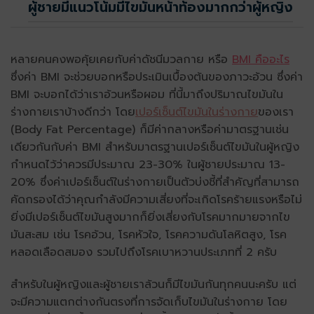
ผู้ชายมีแนวโน้มมีไขมันหน้าท้องมากกว่าผู้หญิง
หลายคนคงพอคุ้ยเคยกับค่าดัชนีมวลกาย หรือ
BMI คืออะไร
ซึ่งค่า BMI จะช่วยบอกหรือประเมินเบื้องต้นของภาวะอ้วน ซึ่งค่า
BMI จะบอกได้ว่าเราอ้วนหรือผอม ที่นี้มาถึงปริมาณไขมันใน
ร่างกายเราบ้างดีกว่า โดย
เปอร์เซ็นต์ไขมันในร่างกาย
ของเรา
(Body Fat Percentage) ก็มีค่ากลางหรือค่ามาตรฐานเช่น
เดียวกันกับค่า BMI สำหรับมาตรฐานเปอร์เซ็นต์ไขมันในผู้หญิง
กำหนดไว้ว่าควรมีประมาณ 23-30% ในผู้ชายประมาณ 13-
20% ซึ่งค่าเปอร์เซ็นต์ในร่างกายเป็นตัวบ่งชี้ที่สำคัญที่สามารถ
คัดกรองได้ว่าคุณกำลังมีความเสี่ยงที่จะเกิดโรคร้ายแรงหรือไม่
ยิ่งมีเปอร์เซ็นต์ไขมันสูงมากก็ยิ่งเสี่ยงกับโรคมากมายจากไข
มันสะสม เช่น โรคอ้วน, โรคหัวใจ, โรคความดันโลหิตสูง, โรค
หลอดเลือดสมอง รวมไปถึงโรคเบาหวานประเภทที่ 2 ครับ
สำหรับในผู้หญิงและผู้ชายเราล้วนก็มีไขมันกันทุกคนนะครับ แต่
จะมีความแตกต่างกันตรงที่การจัดเก็บไขมันในร่างกาย โดย