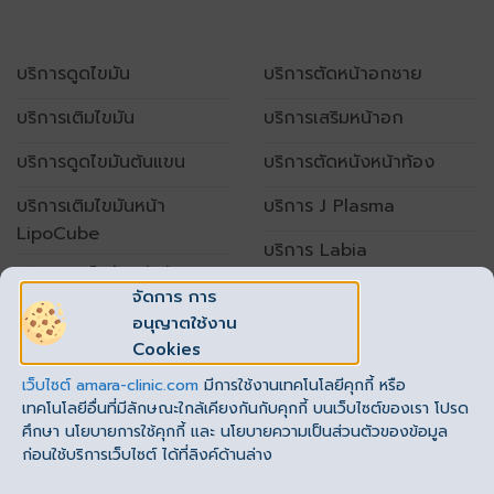
บริการดูดไขมัน
บริการตัดหน้าอกชาย
บริการเติมไขมัน
บริการเสริมหน้าอก
บริการดูดไขมันต้นแขน
บริการตัดหนังหน้าท้อง
บริการเติมไขมันหน้า
บริการ J Plasma
LipoCube
บริการ Labia
บริการดูดไขมันหน้าท้อง
จัดการ การ
อนุญาตใช้งาน
เปิดทำการทุกวัน
Cookies
เวลา 10.00 – 20.00 น.
เว็บไซต์
amara-clinic.com
มีการใช้งานเทคโนโลยีคุกกี้ หรือ
โทร. : 062-789-1999 ต่อ 1
(
รัชโยธิน
)
,2
(
ราชพฤกษ์
)
เทคโนโลยีอื่นที่มีลักษณะใกล้เคียงกันกับคุกกี้ บนเว็บไซต์ของเรา โปรด
ศึกษา นโยบายการใช้คุกกี้ และ นโยบายความเป็นส่วนตัวของข้อมูล
ก่อนใช้บริการเว็บไซต์ ได้ที่ลิงค์ด้านล่าง