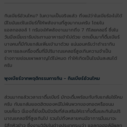
กินเบียร์อ้วนไหม? ในความเป็นจริงแล้ว ถึงแม้ว่าในเบียร์จะไม่ได้
มีไขมันแต่ในเบียร์ก็ให้พลังงานที่สูงมากนะครับ โดยใน
แอลกอฮอล์ 1 กรัมจะให้พลังงานมากถึง 7 กิโลแคลอรี่ ซึ่งใน
วันนึงเนี่ยเรารับประทานอาหารเข้าไปด้วย ตกเย็นมาก็ดื่มเบียร์
บางคนก็มีกับแกล้มเพิ่มเข้ามาด้วย แน่นอนครับว่าถ้าเรากิน
อาหารและเครื่องดื่มที่มีปริมาณแคลอรี่สูงเกินความจำเป็น
ร่างกายย่อมเผาผลาญได้ไม่หมด ทำให้เกิดเป็นไขมันสะสมได้
ครับ
พุงเบียร์จากพฤติกรรมการกิน - กินเบียร์อ้วนไหม
ส่วนมากแล้วเวลาเราดื่มเบียร์ มักจะดื่มพร้อมกับกับแกล้มใช่ไหม
ครับ กับแกล้มยอดฮิตของหนีไม่พ้นพวกของทอดหรือขนม
ขบเคี้ยว นี่เองก็ยิ่งเป็นปัจจัยที่ส่งเสริมให้เราทั้งดื่มและกินในปริ
มาณแคลอรี่ที่สูงเกินไป รวมไปถึงหลายคนมีอาการมึนเมาจะ
รู้สึกหิวข้าว ซึ่งงานวิจัยในต่างประเทศระบุว่า แอลกอฮอล์มีผลก