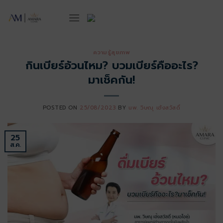
ข้าม
ไป
ยัง
เนื้อหา
ความรู้สุขภาพ
กินเบียร์อ้วนไหม? บวมเบียร์คืออะไร?
มาเช็คกัน!
POSTED ON
25/08/2023
BY
นพ. วิษณุ เฮ้งสวัสดิ์
25
ส.ค.