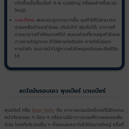
เกิดขึ้นเมื่อดื่มเบียร์ 4-6 ขวดใหญ่ หรือเหล้าครึ่งขวด
ใหญ่)
ระยะที่สาม
สมองจะถูกกดมากขึ้น จนทำให้ไม่สามารถ
ช่วยเหลือตัวเองได้เลย เดินไม่ได้ ฟุบกับโต๊ะ อาการที่
ตามมาอาจทำให้หมดสติได้ สมองส่วนที่ควบคุมหัวใจและ
การหายใจถูกกด ทำให้หายใจติดขัด หายใจไม่ออก
หายใจช้า จนอาจนำไปสู่ภาวะหัวใจหยุดเต้นและเสียชีวิต
ได้
ลดไขมันรอบเอว พุงเบียร์ บวมเบียร์
พุงเบียร์ หรือ
Beer Belly
คือ อาการบวมเบียร์โดยที่มีลักษณะ
หน้าท้องกลม ๆ ป่อง ๆ หรืออาจมีอาการบวมที่คางและคอเพิ่ม
ด้วย โดยที่บริเวณอื่น ๆ ทั้งแขนและขาไม่ได้มีขนาดใหญ่ หรือที่