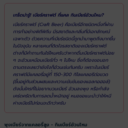
เกร็ดน่ารู้! เบียร์คราฟต์ กี่แคล กินเบียร์อ้วนไหม?
เบียร์คราฟต์ (Craft Beer) คือเบียร์อีกชนิดหนึ่งที่ผ่าน
การทำอย่างพิถีพิถีน มีรสชาติและกลิ่นที่มีเอกลักษณ์
เฉพาะตัว ด้วยความที่เบียร์ชนิดนี้ถูกนำมาพูดถึงมากขึ้น
ในปัจจุบัน หลายคนที่ติดใจรสชาติของเบียร์คราฟต์
ต่างก็มีคำถามกันใช่ไหมครับว่าหากดื่มเบียร์คราฟต์บ่อย
ๆ จะอ้วนเหมือนเบียร์ทั่ว ๆ ไปไหม ซึ่งก็ต้องขอบอก
ตามตรงเลยว่ายังไงก็อ้วนเช่นกันครับ เพราะในเบียร์
คราฟต์มีแคลอรี่อยู่ที่่ 150-300 กิโลแคลอรีต่อขวด
(ขึ้นอยู่กับส่วนผสมและความเข้มข้นของแอลกอฮอล์)
ดังนั้นใครที่ไม่อยากบวมเบียร์ อ้วนลงพุง หรือกำลัง
เคร่ดครัดกับการลดน้ำหนักอยู่ หมอขอแนะนำว่าให้หนี
ห่างเบียร์ไปก่อนจะดีกว่าครับ
พุงเบียร์จากแคลอรี่สูง - กินเบียร์อ้วนไหม