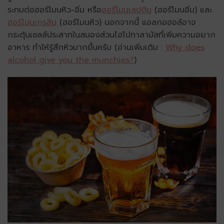
ระทบต่อฮอร์โมนหิว-อิ่ม หรือ
ฮอร์โมนเลปติน
(ฮอร์โมนอิ่ม) และ
ฮอร์โมนเกรลิน
(ฮอร์โมนหิว) นอกจากนี้ แอลกอฮอล์อาจ
กระตุ้นเซลล์ประสาทในสมองส่วนไฮโปทาลามัสที่เพิ่มความอยาก
อาหาร ทำให้รู้สึกหิวมากขึ้นครับ (อ่านเพิ่มเติม :
Why does
alcohol give you the munchies?
)