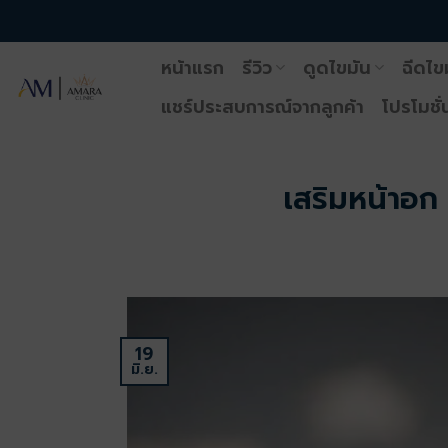
ข้าม
ไป
หน้าแรก
รีวิว
ดูดไขมัน
ฉีดไข
ยัง
เนื้อหา
แชร์ประสบการณ์จากลูกค้า
โปรโมชั่
เสริมหน้าอก
19
มิ.ย.