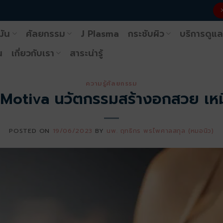
มัน
ศัลยกรรม
J Plasma
กระชับผิว
บริการดูแล
น
เกี่ยวกับเรา
สาระน่ารู้
ความรู้ศัลยกรรม
 Motiva นวัตกรรมสร้างอกสวย เหมื
POSTED ON
19/06/2023
BY
นพ. ฤทธิกร พรไพศาลสกุล (หมอนิว)