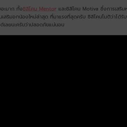
ยอะมาก ทั้ง
ซิลิโคน Mentor
และซิลิโคน Motiva ซึ่งการเสริม
คนเสริมอกน้องใหม่ล่าสุด ที่มาแรงที่สุดครับ ซิลิโคนโมติว่า
จได้เลยนะครับว่าปลอดภัยแน่นอน