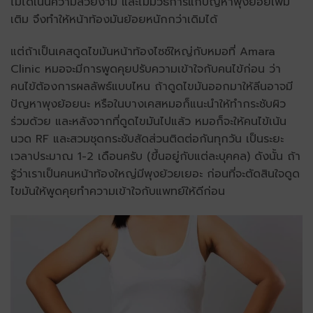
ไม่ได้เน้นความสวยงาม และไม่มีวิธีการแก้ปัญหาพุงย้อยเพิ่ม
เติม จึงทำให้หน้าท้องมันย้อยหนักกว่าเดิมได้
แต่ถ้าเป็นเคสดูดไขมันหน้าท้องไซซ์ใหญ่กับหมอที่ Amara
Clinic หมอจะมีการพูดคุยปรับความเข้าใจกับคนไข้ก่อน ว่า
คนไข้ต้องการผลลัพธ์แบบไหน ถ้าดูดไขมันออกมาให้ลีนอาจมี
ปัญหาพุงย้อยนะ หรือในบางเคสหมอก็แนะนำให้ทำกระชับผิว
ร่วมด้วย และหลังจากที่ดูดไขมันไปแล้ว หมอก็จะให้คนไข้เน้น
นวด RF และสวมชุดกระชับสัดส่วนติดต่อกันทุกวัน เป็นระยะ
เวลาประมาณ 1-2 เดือนครับ (ขึ้นอยู่กับแต่ละบุคคล) ดังนั้น ถ้า
รู้ว่าเราเป็นคนหน้าท้องใหญ่มีพุงย้วยเยอะ ก่อนที่จะตัดสินใจดูด
ไขมันให้พูดคุยทำความเข้าใจกับแพทย์ให้ดีก่อน