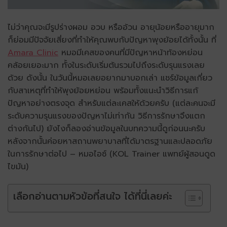
ไม่ว่าคุณจะมีรูปร่างผอม อวบ หรืออ้วน อายุน้อยหรืออายุมาก
ก็ย่อมมีปัจจัยเสี่ยงที่ทำให้คุณพบกับปัญหาพุงย้อยได้ทั้งนั้น ที่
Amara Clinic
หมอมีเคสของคนที่มีปัญหาหน้าท้องหย่อน
คล้อยเยอะมาก ทั้งในระดับเริ่มต้นรวมไปถึงระดับรุนแรงเลย
ด้วย ดังนั้น ในวันนี้หมอเลยอยากมาบอกเล่า แชร์ข้อมูลเกี่ยว
กับสาเหตุที่ทำให้พุงย้อยหย่อน พร้อมทั้งแนะนำวิธีการแก้
ปัญหาอย่างตรงจุด สำหรับแต่ละเคสให้ด้วยครับ (แต่ละคนจะมี
ระดับความรุนแรงของปัญหาไม่เท่ากัน วิธีการรักษาจึงแตก
ต่างกันไป) ยังไงก็ลองอ่านข้อมูลในบทความนี้ดูก่อนนะครับ
หลังจากนั้นค่อยหาสถานพยาบาลที่ได้มาตรฐานและปลอดภัย
ในการรักษาต่อไป – หมอไอซ์ (KOL Trainer แพทย์ผู้สอนดูด
ไขมัน)
เลือกอ่านตามหัวข้อที่สนใจ ได้ที่นี่เลยค่ะ