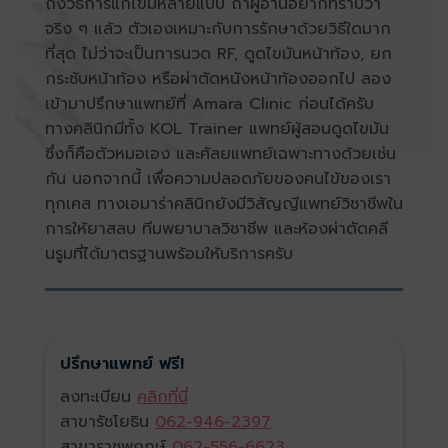
ถึงวิธีการแก้ไขมีหลายแบบ ถ้าผู้อ่านอยากทราบว่า
จริง ๆ แล้ว ตัวเองเหมาะกับการรักษาด้วยวิธีใดมาก
ที่สุด ไม่ว่าจะเป็นการนวด RF, ดูดไขมันหน้าท้อง, ยก
กระชับหน้าท้อง หรือผ่าตัดหนังหน้าท้องออกไป ลอง
เข้ามาปรึกษาแพทย์ที่ Amara Clinic ก่อนได้ครับ
ทางคลินิกมีทั้ง KOL Trainer แพทย์ผู้สอนดูดไขมัน
ซึ่งก็คือตัวหมอเอง และศัลยแพทย์เฉพาะทางด้วยเช่น
กัน นอกจากนี้ เพื่อความปลอดภัยของคนไข้ของเรา
ทุกเคส ทางเอมาร่าคลินิกยังมีวิสัญญีแพทย์วิชาชีพใน
การให้ยาสลบ ทีมพยาบาลวิชาชีพ และห้องผ่าตัดคลี
นรูมที่ได้มาตรฐานพร้อมให้บริการครับ
ปรึกษาแพทย์ ฟรี!
ลงทะเบียน
คลิกที่นี่
สาขารัชโยธิน
062-946-2397
สาขาราชพฤกษ์
062-556-6623