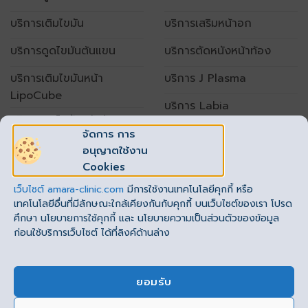
บริการเติมไขมัน
บริการเสริมหน้าอก
บริการดูดไขมันต้นแขน
บริการตัดหนังหน้าท้อง
บริการเติมไขมันหน้า
บริการ J Plasma
LipoCube
บริการ Labia
บริการดูดไขมันหน้าท้อง
จัดการ การ
อนุญาตใช้งาน
เปิดทำการทุกวัน
Cookies
เวลา 10.00 – 20.00 น.
เว็บไซต์
amara-clinic.com
มีการใช้งานเทคโนโลยีคุกกี้ หรือ
โทร. : 062-789-1999 ต่อ 1
(
รัชโยธิน
)
,2
(
ราชพฤกษ์
)
เทคโนโลยีอื่นที่มีลักษณะใกล้เคียงกันกับคุกกี้ บนเว็บไซต์ของเรา โปรด
ศึกษา นโยบายการใช้คุกกี้ และ นโยบายความเป็นส่วนตัวของข้อมูล
ก่อนใช้บริการเว็บไซต์ ได้ที่ลิงค์ด้านล่าง
ยอมรับ