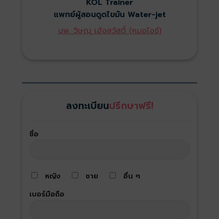
KOL Trainer
แพทย์ผู้สอนดูดไขมัน Water-jet
นพ. วิษณุ เฮ้งสวัสดิ์ (หมอไอซ์)
ลงทะเบียน
ปรึกษาฟรี!
ชื่อ
หญิง
ชาย
อื่น ๆ
เบอร์มือถือ