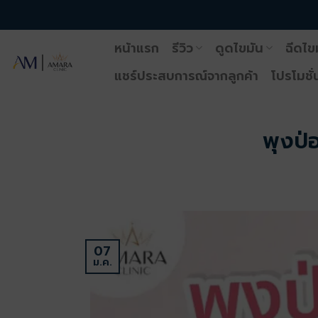
ข้าม
ไป
หน้าแรก
รีวิว
ดูดไขมัน
ฉีดไข
ยัง
เนื้อหา
แชร์ประสบการณ์จากลูกค้า
โปรโมชั่
พุงป่อ
07
ม.ค.