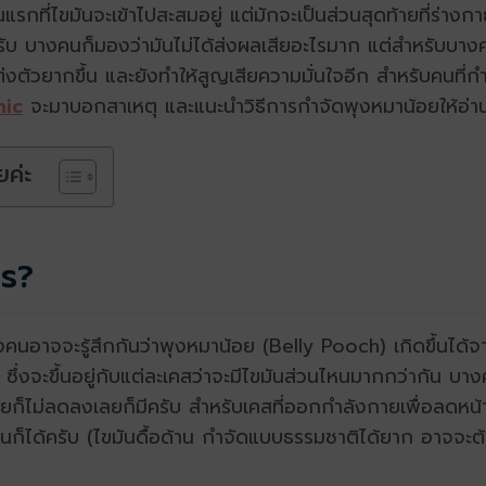
นแรกที่ไขมันจะเข้าไปสะสมอยู่ แต่มักจะเป็นส่วนสุดท้ายที่ร
 บางคนก็มองว่ามันไม่ได้ส่งผลเสียอะไรมาก แต่สำหรับบางคน
แต่งตัวยากขึ้น และยังทำให้สูญเสียความมั่นใจอีก สำหรับคนที่
nic
จะมาบอกสาเหตุ และแนะนำวิธีการกำจัดพุงหมาน้อยให้อ่าน
ยค่ะ
ไร?
คนอาจจะรู้สึกกันว่าพุงหมาน้อย (Belly Pooch) เกิดขึ้นได้จา
รับ ซึ่งจะขึ้นอยู่กับแต่ละเคสว่าจะมีไขมันส่วนไหนมากกว่ากั
็ไม่ลดลงเลยก็มีครับ สำหรับเคสที่ออกกำลังกายเพื่อลดหน้า
ก็ได้ครับ (ไขมันดื้อด้าน กำจัดแบบธรรมชาติได้ยาก อาจจะต้อง