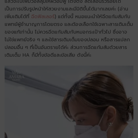
แล้วจะไปเพิ่มวอลลุ่มให้ผิวอิ่มฟู เต่งตึง ลดเลือนริ้วรอยได้
เป็นการปรับรูปหน้าให้สวยงามและมีมิติขึ้นได้มากเลยค่ะ (อ่าน
เพิ่มเติมได้ที่
ฉีดฟิลเลอร์
) แต่ทั้งนี้ หมอแนะนำให้ฉีดแก้มส้มกับ
แพทย์ผู้ชำนาญการโดยตรง และต้องเลือกใช้เฉพาะสารเติมเต็ม
ของแท้เท่านั้น ไม่ควรฉีดแก้มส้มกับหมอกระเป๋าทั่วไป ซึ่งอาจ
ไม่ใช่แพทย์จริง ๆ และใช้สารเติมเต็มของปลอม หรือสารแปลก
ปลอมอื่น ๆ ที่เป็นอันตรายได้ค่ะ ส่วนการฉีดแก้มส้มด้วยสาร
เติมเต็ม HA ก็มีทั้งข้อดีและข้อเสีย ดังนี้ค่ะ