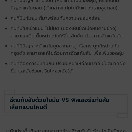
คนที่มีปัญหาแก้มแบน (หน้าแก้มไม่มีวอลลุ่ม) หรือคนที่มี
ปัญหาแก้มตอบ (ด้านล่างแก้มไปถึงแนวกรามซูบตอบ)
คนที่มีแก้มยุบ ที่มาพร้อมกับความหย่อนคล้อย
คนที่มีใบหน้าแบน ไม่มีมิติ (มองเห็นชัดเมื่อหันด้านข้าง)
สามารถเติมเต็มหน้าแก้มให้อิ่มเอิบขึ้น ด้วยการฉีดแก้มส้ม
คนที่มีปัญหาหน้าแก้มยุบจากอายุ หรือกระดูกที่หน้าแก้ม
ทรุดตัว สามารถแก้ไขด้วยการฉีดแก้มส้ม เพื่อเพิ่มวอลลุ่ม
คนที่ต้องการมีแก้มส้ม ปรับใบหน้าให้อ่อนเยาว์ มีมิติมากยิ่ง
ขึ้น และยังช่วยเสริมโหงวเฮ้งได้
ฉีดแก้มส้มด้วยไขมัน VS ฟิลเลอร์แก้มส้ม
เลือกแบบไหนดี
มาถึงประเด็นที่หลายคงอยากรู้ว่า ฉีดแก้มส้มด้วยไขมันตัวเอง