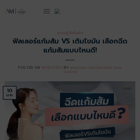
ข้าม
ไป
ยัง
เนื้อหา
ความรู้ฉีดไขมัน
ฟิลเลอร์แก้มส้ม VS เติมไขมัน เลือกฉีด
แก้มส้มแบบไหนดี!
POSTED ON
10/01/2023
BY
พญ.กรพร สถิตวิทยานันท์ (หมอ
มะปราง)
10
ม.ค.