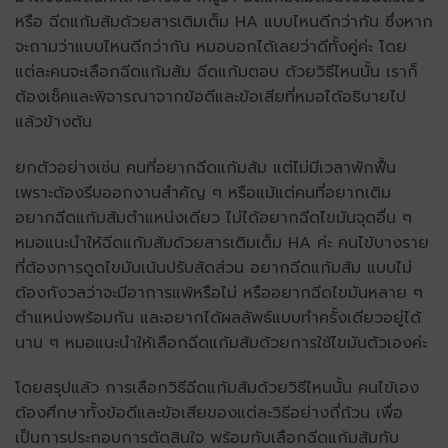
หรือ ฉีดแก้มส้มด้วยสารเติมเต็ม HA แบบไหนดีกว่ากัน ซึ่งหาก
จะถามว่าแบบไหนดีกว่ากัน หมอบอกได้เลยว่าดีทั้งคู่ค่ะ โดย
แต่ละคนจะเลือกฉีดแก้มส้ม ฉีดแก้มตอบ ด้วยวิธีไหนนั้น เราก็
ต้องเช็คและพิจารณาจากข้อดีและข้อเสียที่หมอได้อธิบายไป
แล้วข้างต้น
ยกตัวอย่างเช่น คนที่อยากฉีดแก้มส้ม แต่ไม่มีเวลาพักฟื้น
เพราะต้องรีบออกงานสำคัญ ๆ หรือแม้แต่คนที่อยากเติม
อยากฉีดแก้มส้มตำแหน่งเดียว ไม่ได้อยากฉีดไขมันจุดอื่น ๆ
หมอแนะนำให้ฉีดแก้มส้มด้วยสารเติมเต็ม HA ค่ะ คนไข้บางราย
ที่ต้องการดูดไขมันเน้นปรับสัดส่วน อยากฉีดแก้มส้ม แบบไม่
ต้องกังวลว่าจะมีอาการแพ้หรือไม่ หรืออยากฉีดไขมันหลาย ๆ
ตำแหน่งพร้อมกัน และอยากได้ผลลัพธ์แบบทำครั้งเดียวอยู่ได้
นาน ๆ หมอแนะนำให้เลือกฉีดแก้มส้มด้วยการใช้ไขมันตัวเองค่ะ
โดยสรุปแล้ว การเลือกวิธีฉีดแก้มส้มด้วยวิธีไหนนั้น คนไข้เอง
ต้องศึกษาทั้งข้อดีและข้อเสียของแต่ละวิธีอย่างถี่ถ้วน เพื่อ
เป็นการประกอบการตัดสินใจ พร้อมกับเลือกฉีดแก้มส้มกับ