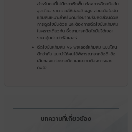
สำหรับคนที่ไม่มีเวลาพักฟื้น ต้องการฉีดแก้มส้ม
จุดเดียว ราคาต่อซีซีค่อนข้างสูง
ส่วนเติมไขมัน
แก้ม
ส้มเหมาะสำหรับคนที่อยากปรับสัดส่วนด้วย
การดูดไขมันด้วย
และต้องการฉีดไขมันแก้มส้ม
ในคราวเดียวกัน ซึ่งสามารถฉีดไขมันได้เยอะ
ราคาคุ้มค่ากว่าฟิลเลอร์
ฉีดไขมันแก้มส้ม VS ฟิลเลอร์แก้มส้ม แบบไหน
ดีกว่ากัน แนะนำให้คนไข้พิจารณาจากข้อดี-ข้อ
เสีย
ของแต่ละเทคนิค และความต้องการของ
คนไข้
บทความที่เกี่ยวข้อง