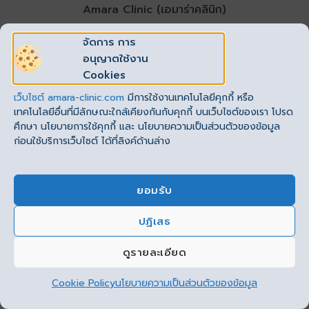
Amara Clinic (เอมาร่าคลินิก)
จัดการ การ
อนุญาตใช้งาน
บริการดูดไขมัน
บริการตัดหน้าอกชาย
Cookies
บริการเติมไขมัน
บริการเสริมหน้าอก
เว็บไซต์
amara-clinic.com
มีการใช้งานเทคโนโลยีคุกกี้ หรือ
เทคโนโลยีอื่นที่มีลักษณะใกล้เคียงกันกับคุกกี้ บนเว็บไซต์ของเรา โปรด
บริการดูดไขมันต้นแขน
บริการตัดหนังหน้าท้อง
ศึกษา นโยบายการใช้คุกกี้ และ นโยบายความเป็นส่วนตัวของข้อมูล
ก่อนใช้บริการเว็บไซต์ ได้ที่ลิงค์ด้านล่าง
บริการเติมไขมันหน้า
บริการ J Plasma
LipoCube
บริการ Labia
บริการดูดไขมันหน้าท้อง
ยอมรับ
ปฏิเสธ
This site uses cookies to offer you a better browsing
เปิดทำการทุกวัน
experience. By browsing this website, you agree to our
เวลา 10.00 – 20.00 น.
ดูรายละเอียด
use of cookies.
โทร. : 062-789-1999 ต่อ 1
(
รัชโยธิน
)
,2
(
ราชพฤกษ์
)
Cookie Policy
นโยบายความเป็นส่วนตัวของข้อมูล
ยอมรับ