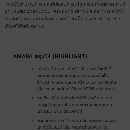
แพทย์ผู้ชำนาญการ และมีประสบการณ์สูง รวมถึงเลือกสถานที่
ฉีดแก้มส้ม ฉีดแก้มตอบ ที่น่าเชื่อถือ มีเทคนิคและเทคโนโลยีที่มี
ประสิทธิภาพสูงสุด เพื่อผลลัพธ์ที่สวยเป็นธรรมชาติ ไร้ผลข้าง
เคียงที่เป็นอันตรายค่ะ
AMARA สรุปให้ (HIGHLIGHT)
แก้มส้ม คือ พวงแก้มหรือลักษณะหน้าแก้มที่
เหมือนกับผลส้ม เมื่อมองด้านข้างจะเห็นเป็น
ลักษณะ
Ogee Curve หรือ S Curve เป็นเส้น
โค้งตามแนวแก้ม ทำให้ใบหน้ามีมิติ ดูอ่อนเยาว์
อายุที่มากขึ้น เป็นปัจจัยทำให้ชั้นไขมันและมวล
กระดูกใบหน้าหายไป ส่งผลให้แก้มส้มหายไป มี
แก้มตอบ แก้มหย่อนคล้อย
ฉีดแก้มส้มทำได้ 2 เทคนิค คือ ฟิลเลอร์แก้มส้ม
และฉีดไขมันแก้มส้ม ฟิลเลอร์แก้มส้มเหมาะ