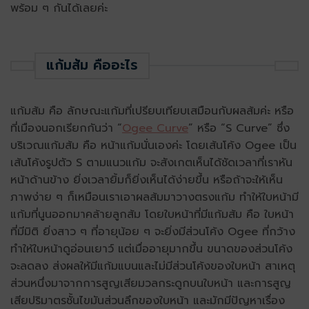
พร้อม ๆ กันได้เลยค่ะ
แก้มส้ม คืออะไร
แก้มส้ม คือ ลักษณะแก้มที่เปรียบเทียบเสมือนกับผลส้มค่ะ หรือ
ที่เมืองนอกเรียกกันว่า “
Ogee Curve
” หรือ “S Curve” ซึ่ง
บริเวณแก้มส้ม คือ หน้าแก้มนั่นเองค่ะ โดยเส้นโค้ง Ogee เป็น
เส้นโค้งรูปตัว S ตามแนวแก้ม จะสังเกตเห็นได้ชัดเวลาที่เราหัน
หน้าด้านข้าง ยิ่งเวลายิ้มก็ยิ่งเห็นได้ง่ายขึ้น หรือถ้าจะให้เห็น
ภาพง่าย ๆ ก็เหมือนเราเอาผลส้มมาวางตรงแก้ม ทำให้ใบหน้ามี
แก้มที่นูนออกมาคล้ายลูกส้ม โดยใบหน้าที่มีแก้มส้ม คือ ใบหน้า
ที่มีมิติ ยิ่งสาว ๆ ที่อายุน้อย ๆ จะยิ่งมีส่วนโค้ง Ogee ที่กว้าง
ทำให้ใบหน้าดูอ่อนเยาว์ แต่เมื่ออายุมากขึ้น ขนาดของส่วนโค้ง
จะลดลง ส่งผลให้มีแก้มแบนและไม่มีส่วนโค้งของใบหน้า สาเหตุ
ส่วนหนึ่งมาจากการสูญเสียมวลกระดูกบนใบหน้า และการสูญ
เสียปริมาตรชั้นไขมันส่วนลึกของใบหน้า และมักมีปัญหาเรื่อง