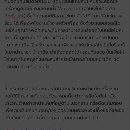
กับฉีดแก้มส้มด้วยไขมัน
(เติมไขมันแก้มส้ม)
หมอจะเลือกใช้
เครื่องดูดไขมันพลังงานน้ำ Water Jet (อ่านเพิ่มเติมได้ที่
Body-jet
) ซึ่งมีคุณสมบัติสลายชั้นไขมันได้ดี โดยที่ไม่ใช้ความ
ร้อน ใช้เพียงพลังงานน้ำจากตัวเครื่อง จึงช่วยถนอมเซลล์ไข
มันให้มีคุณภาพดีที่เหมาะกับการนำมาเติมหรือฉีดไขมันต่อไปค่ะ
โดยเมื่อดูดไขมันได้แล้ว จะต้องนำมาผ่านกระบวนการปั่นคัด
แยกเซลล์ถึง 2 ครั้ง รอบแรกเพื่อแยกให้ได้เซลล์ไขมันที่บริสุทธิ์
(แยกน้ำยาชา น้ำเกลือ น้ำเลือดออกไป) รอบที่สองจะปั่นเพื่อให้
ได้ขนาดโมเลกุลที่เหมาะสมสำหรับนำมาฉีดไขมันหน้าเด็ก ฉีด
แก้มส้ม ฉีดแก้มตอบค่ะ
สำหรับการฉีดแก้มส้ม จะฉีดไปยังบริเวณหน้าแก้ม หรือหาก
คนไข้มีปัญหาแก้มตอบด้วย หมอก็จะทำการฉีดไขมันไปยัง
บริเวณด้านล่างหน้าแก้มที่อยู่ตามแนวกราม หรือฉีดแก้มตอบ
เพื่อเติมเต็มให้แก้มอิ่มฟูยิ่ง ด้วยไขมันตัวเองจะมีทั้งข้อดีและข้อ
เสียเช่นเดียวกัน เดี๋ยวลองมาดูกันค่ะว่ามีอะไรบ้าง