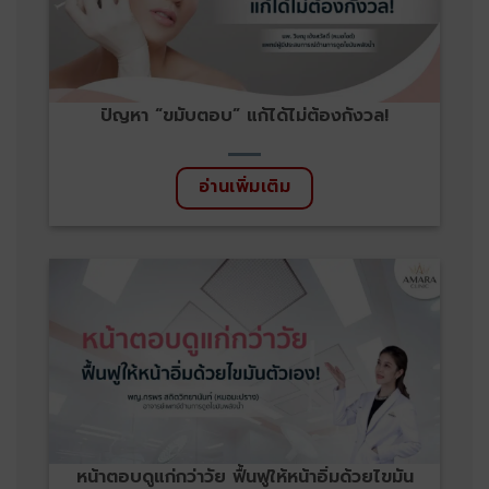
ปัญหา “ขมับตอบ” แก้ได้ไม่ต้องกังวล!
อ่านเพิ่มเติม
หน้าตอบดูแก่กว่าวัย ฟื้นฟูให้หน้าอิ่มด้วยไขมัน