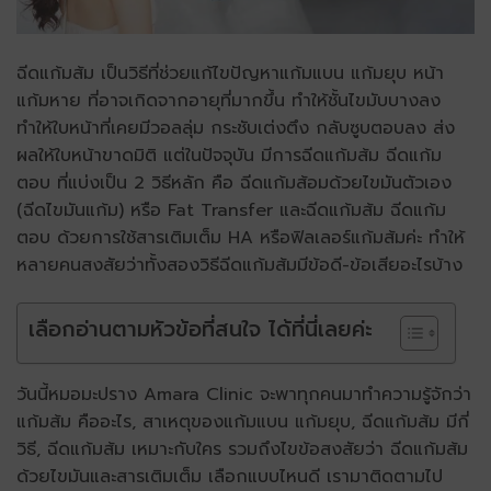
ฉีดแก้มส้ม เป็นวิธีที่ช่วยแก้ไขปัญหาแก้มแบน แก้มยุบ หน้า
แก้มหาย ที่อาจเกิดจากอายุที่มากขึ้น ทำให้ชั้นไขมับบางลง
ทำให้ใบหน้าที่เคยมีวอลลุ่ม กระชับเต่งตึง กลับซูบตอบลง ส่ง
ผลให้ใบหน้าขาดมิติ แต่ในปัจจุบัน มีการฉีดแก้มส้ม ฉีดแก้ม
ตอบ ที่แบ่งเป็น 2 วิธีหลัก คือ ฉีดแก้มส้อมด้วยไขมันตัวเอง
(ฉีดไขมันแก้ม)
หรือ Fat Transfer และฉีดแก้มส้ม ฉีดแก้ม
ตอบ ด้วยการใช้สารเติมเต็ม HA
หรือฟิลเลอร์แก้มส้ม
ค่ะ ทำให้
หลายคนสงสัยว่าทั้งสองวิธีฉีดแก้มส้มมีข้อดี-ข้อเสียอะไรบ้าง
เลือกอ่านตามหัวข้อที่สนใจ ได้ที่นี่เลยค่ะ
วันนี้หมอมะปราง
Amara Clinic
จะพาทุกคนมาทำความรู้จักว่า
แก้มส้ม คืออะไร, สาเหตุของแก้มแบน แก้มยุบ, ฉีดแก้มส้ม มีกี่
วิธี, ฉีดแก้มส้ม เหมาะกับใคร รวมถึงไขข้อสงสัยว่า ฉีดแก้มส้ม
ด้วยไขมันและสารเติมเต็ม เลือกแบบไหนดี เรามาติดตามไป