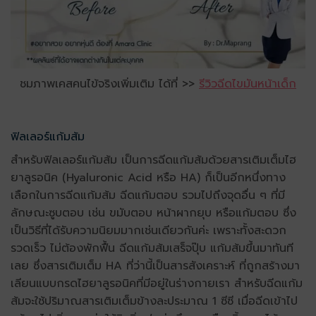
ชมภาพเคสคนไข้จริงเพิ่มเติม ได้ที่ >>
รีวิวฉีดไขมันหน้าเด็ก
ฟิลเลอร์แก้มส้ม
สำหรับฟิลเลอร์แก้มส้ม เป็นการ
ฉีดแก้มส้มด้วยสารเติมเต็มไฮ
ยาลูรอนิค (Hyaluronic Acid หรือ HA) ก็เป็นอีกหนึ่งทาง
เลือกในการฉีดแก้มส้ม ฉีดแก้มตอบ รวมไปถึงจุดอื่น ๆ ที่มี
ลักษณะซูบตอบ เช่น ขมับตอบ หน้าผากยุบ หรือแก้มตอบ ซึ่ง
เป็นวิธีที่ได้รับความนิยมมากเช่นเดียวกันค่ะ เพราะทั้งสะดวก
รวดเร็ว ไม่ต้องพักฟื้น ฉีดแก้มส้มเสร็จปุ๊บ แก้มส้มขึ้นมาทันที
เลย ซึ่งสารเติมเต็ม HA ที่ว่านี้เป็นสารสังเคราะห์ ที่ถูกสร้างมา
เลียนแบบกรดไฮยาลูรอนิคที่มีอยู่ในร่างกายเรา สำหรับฉีดแก้ม
ส้มจะใช้ปริมาณสารเติมเต็มข้างละประมาณ 1 ซีซี เมื่อฉีดเข้าไป