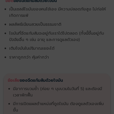
ข้อดี
ของฉีดแก้มส้มด้วยไขมัน
เป็นเซลล์ไขมันของคนไข้เอง มีความปลอดภัยสูง ไม่ก่อให้
เกิดการแพ้
ผลลัพธ์เนียนสวยเป็นธรรมชาติ
ไขมันที่ฉีดแก้มส้มจะอยู่กับเราได้ไปตลอด (ทั้งนี้ขึ้นอยู่กับ
ปัจจัยอื่น ๆ เช่น อายุ และการดูแลตัวเอง)
เติมไขมันในปริมาณเยอะได้
ราคาถูกกว่า คุ้มค่ากว่า
ข้อเสีย
ของฉีดแก้มส้มด้วยไขมัน
มีอาการบวมช้ำ (ค่อย ๆ บุบบวมในวันที่ 5) และต้องมี
เวลาพักฟื้น
มีการเปิดแผลตำแหน่งที่ดูดไขมัน ต้องดูแลตัวเองเพิ่ม
ขึ้น