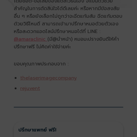
โดยข้อดี-ข้อเสียของแต่ละวิธีนี้เอง จะเป็นตัวช่วย
สำคัญในการตัดสินใจได้ดีเลยค่ะ หรือหากมีข้อสงสัย
อื่น ๆ หรือยังเลือกไม่ถูกว่าจะฉีดแก้มส้ม ฉีดแก้มตอบ
ด้วยวิธีไหนดี สามารถเข้ามาปรึกษาหมอด้วยตัวเอง
หรือสะดวกแอดไลน์ปรึกษาหมอได้ที่ LINE :
@amaraclinic
(มี@นำหน้า) หมอมะปรางยินดีให้คำ
ปรึกษาฟรี ไม่คิดค่าใช้จ่ายค่ะ
ขอบคุณภาพประกอบจาก :
thelaserimagecompany
rejuvent
ปรึกษาแพทย์ ฟรี!