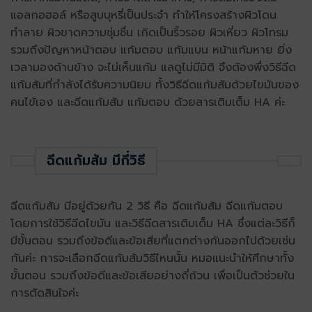
แอลกอฮอล์ หรือสูบบุหรี่เป็นประจำ ทำให้โครงสร้างผิวโดน
ทำลาย ผิวขาดความชุ่มชื่น เกิดเป็นริ้วรอย ผิวเหี่ยว ผิวโทรม
รวมถึงปัญหาหน้าตอบ แก้มตอบ แก้มแบน หน้าแก้มหาย ยิ่ง
เวลามองด้านข้าง จะไม่เห็นแก้ม แลดูไม่มีมิติ จึงต้องพึ่งวิธีฉีด
แก้มส้มที่กำลังได้รับความนิยม ทั้งวิธีฉีดแก้มส้มด้วยไขมันของ
คนไข้เอง และฉีดแก้มส้ม แก้มตอบ ด้วยสารเติมเต็ม HA ค่ะ
ฉีดแก้มส้ม มีกี่วิธี
ฉีดแก้มส้ม มีอยู่ด้วยกัน 2 วิธี คือ ฉีดแก้มส้ม ฉีดแก้มตอบ
โดยการใช้วิธีฉีดไขมัน และวิธีฉีดสารเติมเต็ม HA ซึ่งแต่ละวิธีก็
มีขั้นตอน รวมถึงข้อดีและข้อเสียที่แตกต่างกันออกไปด้วยเช่น
กันค่ะ การจะเลือกฉีดแก้มส้มวิธีไหนนั้น หมอแนะนำให้ศึกษาทั้ง
ขั้นตอน รวมถึงข้อดีและข้อเสียอย่างถี่ถ้วน เพื่อเป็นตัวช่วยใน
การตัดสินใจค่ะ