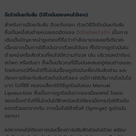
ฉีดไขมันแก้มส้ม (ใช้ไขมันของคนไข้เอง)
สำหรับการฉีดแก้มส้ม ฉีดแก้มตอบ ด้วยวิธี
ฉีดไขมันแก้มส้ม
ซึ่งเป็นหนึ่งในตำแหน่งยอดฮิตของ
ฉีดไขมันหน้าเด็ก
เป็นการ
เติมเต็มปัญหาหน้าซูบตอบที่ถือว่ากำลังมาแรงเลยทีเดียวค่ะ
เนื่องจากเป็นการใช้ไขมันจากตัวคนไข้เอง ที่ได้จาก
ดูดไขมัน
ใน
ตำแหน่งหรือสัดส่วนที่คนไข้มีความกังวล เช่น บริเวณหน้าท้อง,
สะโพก หรือต้นขา ซึ่งเป็นบริเวณที่มีไขมันสะสมอยู่ค่อนข้างเยอะ
โดยในกรณีที่คนไข้ที่ไม่เน้นเรื่องดูดไขมันเพื่อปรับสัดส่วน และ
ต้องการฉีดแก้มส้มด้วยไขมันตัวเอง จะมีการใช้ปริมาณไขมันไม่
มาก ไม่กี่ซีซี หมอจะเลือกใช้วิธีดูดไขมันแบบ Manual
Liposuction ซึ่งเป็นการดูดไขมันจากแรงมือแพทย์ โดยจะ
สอดเข็มเข้าไปที่ชั้นไขมันใต้ผิวหนังแล้วใช้แรงมือกระทุ้งให้ไขมัน
แตกตัวออกจากกัน จากนั้นจึงใช้ไซริ้งค์ (Syringe) ดูดไขมัน
ออกมา
แต่หากคนไข้ต้องการเน้นเรื่องการปรับสัดส่วนไปด้วย พร้อม