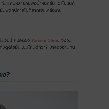
 ค่ะ แถมหลายคนพอน้ำหนักขึ้น เจ้าไขมันก็
ขมันพวกนี้หายไปก็ยากเย็นเหลือเกิน
ค่ะ วันนี้ หมอตวง
Amara Clinic
จึงจะ
มกับดูดไขมันแบบไหนดีกว่า? มาลองอ่านกัน
้าง?