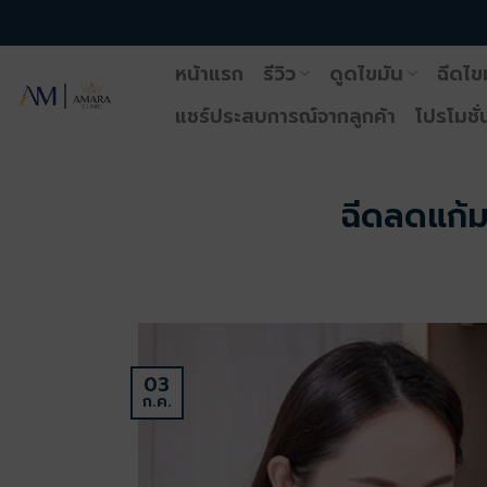
ข้าม
ไป
หน้าแรก
รีวิว
ดูดไขมัน
ฉีดไข
ยัง
เนื้อหา
แชร์ประสบการณ์จากลูกค้า
โปรโมชั่
ฉีดลดแก้
03
ก.ค.