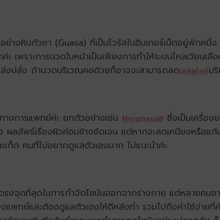
ย่างหินกัวซา (Guasa) ที่เป็นไวรัลในอินเทอร์เน็ตอยู่พักหนึ่
งจุดค่ะ เพราะการนวดใบหน้าเป็นเพียงการทำให้ระบบไหลเวียนเลื
ปล่งปลั่ง ถ้านวดบริเวณคอด้วยก็อาจจะสามารถลด
บริ
เซลลูไลท์
ือทางการแพทย์ค่ะ ยกตัวอย่างเช่น
ซึ่งเป็นเครื่อ
Morpheus8
 ผลลัพธ์เรื่องผิวค่อนข้างชัดเจน แต่หากจะลดเหนียงหรือแก้มจ
ะเก็ด คนที่ไม่อยากดูแลตัวเองมาก ไม่แนะนำค่ะ
ที่ตรงจุดที่สุดในการกำจัดไขมันออกจากร่างกาย แต่หลายคนอาจ
องแพทย์และต้องดูแลตัวเองให้ดีหลังทำ รวมไปถึงค่าใช้จ่ายที่ค