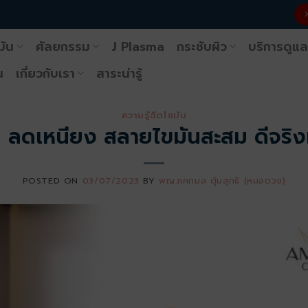
มัน
ศัลยกรรม
J Plasma
กระชับผิว
บริการดูแล
น
เกี่ยวกับเรา
สาระน่ารู้
ความรู้ฉีดไขมัน
ม ลดเหนียง สลายไขมันสะสม ดีจริง
POSTED ON
03/07/2023
BY
พญ.ภคกมล ตุ้มสุทธิ (หมอตวง)