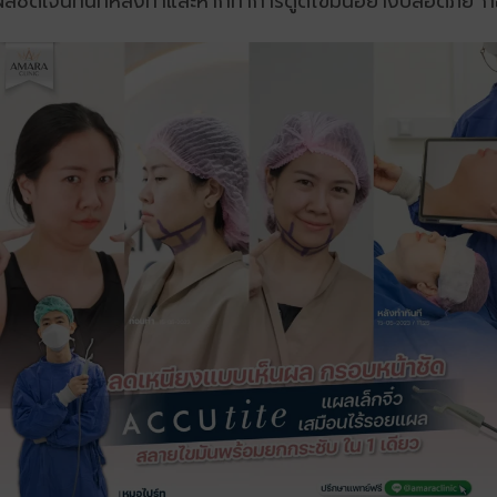
ะ เห็นผลชัดเจนทันทีหลังทำและหากทำการดูดไขมันอย่างปลอดภัย ก