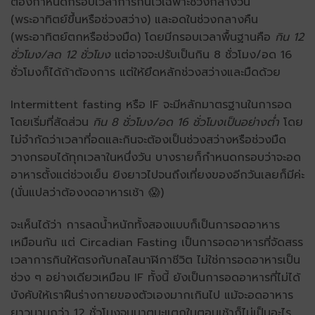
ต้องกำหนดกรอบเวลาการกินไว้เฉพาะช่วงกลางวัน
(พระอาทิตย์ขึ้นหรือช่วงสว่าง) และอดในช่วงกลางคืน
(พระอาทิตย์ตกหรือช่วงมืด) โดยมีกรอบเวลาพื้นฐานคือ
กิน 12
ชั่วโมง/ลด 12 ชั่วโมง
แต่อาจจะปรับเป็นกิน 8 ชั่วโมง/อด 16
ชั่วโมงก็ได้ถ้าต้องการ แต่ให้ยึดหลักช่วงสว่างและมืดด้วย
Intermittent fasting หรือ IF จะมีหลักมาตรฐานในการอด
โดยเริ่มที่สัดส่วน
กิน 8 ชั่วโมง/อด 16 ชั่วโมงเป็นอย่างต่ำ
โดย
ไม่จำกัดว่าเวลาที่อดและกินจะต้องเป็นช่วงสว่างหรือช่วงมืด
วางกรอบได้ทุกเวลาในหนึ่งวัน บางรายก็กำหนดกรอบว่าจะอด
อาหารตั้งแต่ช่วงเย็น ยิงยาวไปจนถึงเที่ยงของอีกวันเลยก็มีค่ะ
(นั่นแปลว่าต้องงดอาหารเช้า 😱)
จะเห็นได้ว่า การลดน้ำหนักทั้งสองแบบก็เป็นการอดอาหาร
เหมือนกัน แต่ Circadian Fasting เป็นการอดอาหารที่จัดสรร
เวลาการกินให้ตรงกับกลไลนาฬิกาชีวิต ไม่ใช่การอดอาหารเป็น
ช่วง ๆ อย่างเดียวเหมือน IF ทั้งนี้ ยังเป็นการอดอาหารที่ไม่ได้
บังคับให้เราฝืนร่างกายของตัวเองมากเกินไป แม้จะอดอาหาร
ยาวนานกว่า 12 ชั่วโมงจนมาตบะแตกในตอนเช้าก็ไม่เป็นอะไร