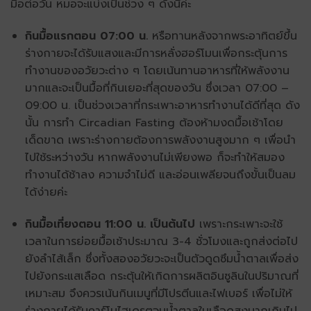
มื้อต่อวัน หมอจะแบ่งเป็นช่วง ๆ ดังนี้ค่ะ
กินมื้อแรกตอน 07:00 น.
หรือทานหลังจากพระอาทิตย์ขึ้น
ร่างกายจะได้รับแสงและมีการหลั่งฮอร์โมนเพื่อกระตุ้นการ
ทำงานของอวัยวะต่าง ๆ โดยเน้นทานอาหารที่ให้พลังงาน
มากและจะเป็นมื้อที่กินเยอะที่สุดของวัน ซึ่งเวลา 07:00 –
09:00 น. เป็นช่วงเวลาที่กระเพาะอาหารทำงานได้ดีที่สุด ดัง
นั้น การทำ Circadian Fasting ต้อง
ห้ามงดมื้อเช้าโดย
เด็ดขาด
เพราะร่างกายต้องการพลังงานสูงมาก ๆ เพื่อนำ
ไปใช้ระหว่างวัน หากพลังงานไม่เพียงพอ ก็จะทำให้สมอง
ทำงานได้ช้าลง ความจำไม่ดี และอ่อนเพลียจนถึงขั้นเป็นลม
ได้ง่ายค่ะ
กินมื้อเที่ยงตอน 11:00 น. เป็นต้นไป
เพราะกระเพาะจะใช้
เวลาในการย่อยมื้อเช้าประมาณ 3-4 ชั่วโมงและถูกส่งต่อไป
ยังลำไส้เล็ก ซึ่งทั้งสองอวัยวะจะเป็นตัวดูดซึมน้ำตาลเพื่อส่ง
ไปยังกระแสเลือด กระตุ้นให้เกิดการผลิตอินซูลินในปริมาณที่
เหมาะสม จึงควรเน้นกินเมนูที่มีโปรตีนและไฟเบอร์ เพื่อไม่ให้
ร่างกายได้รับคาร์โบไฮเดรตจนน้ำตาลในเลือดสูงมากเกินไป