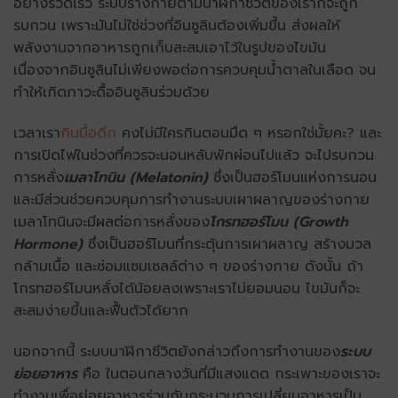
อย่างรวดเร็ว ระบบร่างกายตามนาฬิกาชีวิตของเราก็จะถูก
รบกวน เพราะมันไม่ใช่ช่วงที่อินซูลินต้องเพิ่มขึ้น ส่งผลให้
พลังงานจากอาหารถูกเก็บสะสมเอาไว้ในรูปของไขมัน
เนื่องจากอินซูลินไม่เพียงพอต่อการควบคุมน้ำตาลในเลือด จน
ทำให้เกิดภาวะดื้ออินซูลินร่วมด้วย
เวลาเรา
กินมื้อดึก
คงไม่มีใครกินตอนมืด ๆ หรอกใช่มั้ยคะ? และ
การเปิดไฟในช่วงที่ควรจะนอนหลับพักผ่อนไปแล้ว จะไปรบกวน
การหลั่ง
เมลาโทนิน (Melatonin)
ซึ่งเป็นฮอร์โมนแห่งการนอน
และมีส่วนช่วยควบคุมการทำงานระบบเผาผลาญของร่างกาย
เมลาโทนินจะมีผลต่อการหลั่งของ
โกรทฮอร์โมน (Growth
Hormone)
ซึ่งเป็นฮอร์โมนที่กระตุ้นการเผาผลาญ สร้างมวล
กล้ามเนื้อ และซ่อมแซมเซลล์ต่าง ๆ ของร่างกาย ดังนั้น ถ้า
โกรทฮอร์โมนหลั่งได้น้อยลงเพราะเราไม่ยอมนอน ไขมันก็จะ
สะสมง่ายขึ้นและฟื้นตัวได้ยาก
นอกจากนี้ ระบบนาฬิกาชีวิตยังกล่าวถึงการทำงานของ
ระบบ
ย่อยอาหาร
คือ ในตอนกลางวันที่มีแสงแดด กระเพาะของเราจะ
ทำงานเพื่อย่อยอาหารร่วมกับกระบวนการเปลี่ยนอาหารเป็น