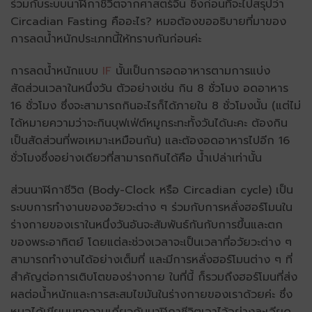
ร่วมกับระบบนาฬิกาชีวิตจากศาสตร์จีน ซึ่งก่อนที่จะไปสรุปว่า
Circadian Fasting คืออะไร? หมอต้องขออธิบายที่มาของ
การลดน้ำหนักประเภทนี้ให้ทราบกันก่อนค่ะ
การลดน้ำหนักแบบ
IF
นั้นเป็นการอดอาหารตามการแบ่ง
สัดส่วนเวลาในหนึ่งวัน ตัวอย่างเช่น กิน 8 ชั่วโมง อดอาหาร
16 ชั่วโมง ซึ่งจะสามารถกินอะไรก็ได้ภายใน 8 ชั่วโมงนั้น (แต่ไม่
ได้หมายความว่าจะกินบุฟเฟ่ต์หมูกระทะทั้งวันได้นะคะ ต้องกิน
เป็นสัดส่วนที่พอเหมาะเหมือนกัน) และต้องอดอาหารไปอีก 16
ชั่วโมงซึ่งอย่างเดียวที่สามารถกินได้คือ น้ำเปล่าเท่านั้น
ส่วนนาฬิกาชีวิต (Body-Clock หรือ Circadian cycle) เป็น
ระบบการทำงานของอวัยวะต่าง ๆ ร่วมกับการหลั่งฮอร์โมนใน
ร่างกายของเราในหนึ่งวันอันจะสัมพันธ์กันกับการขึ้นและตก
ของพระอาทิตย์ โดยแต่ละช่วงเวลาจะเป็นเวลาที่อวัยวะต่าง ๆ
สามารถทำงานได้อย่างเต็มที่ และมีการหลั่งฮอร์โมนต่าง ๆ ที่
สำคัญต่อการเติบโตของร่างกาย ในที่นี้ ก็รวมถึงฮอร์โมนที่ส่ง
ผลต่อน้ำหนักและการสะสมไขมันในร่างกายของเราด้วยค่ะ ซึ่ง