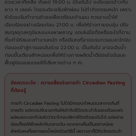
ช่วงเวลาที่เหลือ ตั้งแต่ 19:00 น. เป็นต้นไป จะต้องอดข้าวกัน
ยาว ๆ เลยค่ะ โดยจะต้องเริ่มพักผ่อน ไม่ทำกิจกรรมหนัก เพราะ
หัวใจจะเริ่มทำงานช้าลงเพื่อเตรียมเข้านอน ควรอาบน้ำให้
เรียบร้อยอย่างน้อยก่อน 21:00 น. เพื่อให้ร่างกายอบอุ่น ปรับ
สมดุลอุณหภูมิและระบบเผาผลาญ งดเล่นมือถือหรืออะไรก็ตาม
ที่จะทำให้สมองทำงานหนัก หรือมีแสงที่อาจจะรบกวนเมลาโทนิน
ก่อนจะเข้าสู่การนอนในช่วง 22:00 น. เป็นต้นไป อาจจะจิบน้ำ
ก่อนขึ้นเตียงสักหน่อยเพื่อให้ร่างกายผลิตน้ำดีย่อยไขมันและ
ฟื้นฟูซ่อมแซมเซลล์ที่เสียหายต่าง ๆ ค่ะ
ข้อควรระวัง : ความเสี่ยงในการทำ Circadian Fasting
ที่ต้องรู้
การทำ Circadian Fasting ไม่ได้มีกรอบกำหนดเวลาการกินที่
ตายตัว แต่ควรปรับเวลากินให้เข้ากับชีวิตประจำวันของตัวเองค่ะ
แม้หมอจะบอกไปแล้วว่าเราโกงนาฬิกาชีวิตตัวเองไม่ได้ แต่อย่าง
น้อยก็ขอให้ยึดหลักกินกลางวัน-อดกลางคืนเป็นอย่างน้อย
สำหรับคนที่อยากลดน้ำหนักด้วยวิธีนี้ เพราะเราก็มีกิจวัตรประจำ