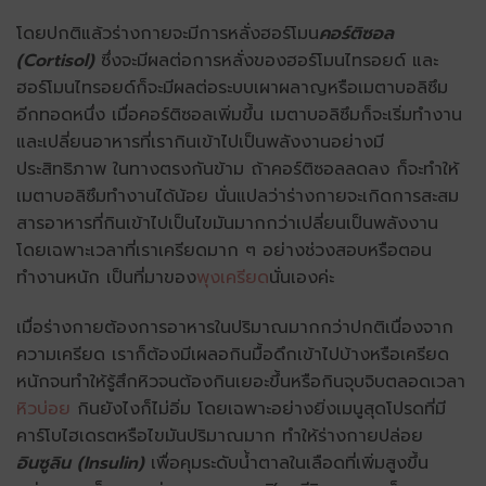
โดยปกติแล้วร่างกายจะมีการหลั่งฮอร์โมน
คอร์ติซอล
(Cortisol)
ซึ่งจะมีผลต่อการหลั่งของฮอร์โมนไทรอยด์ และ
ฮอร์โมนไทรอยด์ก็จะมีผลต่อระบบเผาผลาญหรือเมตาบอลิซึม
อีกทอดหนึ่ง เมื่อคอร์ติซอลเพิ่มขึ้น เมตาบอลิซึมก็จะเริ่มทํางาน
และเปลี่ยนอาหารที่เรากินเข้าไปเป็นพลังงานอย่างมี
ประสิทธิภาพ ในทางตรงกันข้าม ถ้าคอร์ติซอลลดลง ก็จะทำให้
เมตาบอลิซึมทำงานได้น้อย นั่นแปลว่าร่างกายจะเกิดการสะสม
สารอาหารที่กินเข้าไปเป็นไขมันมากกว่าเปลี่ยนเป็นพลังงาน
โดยเฉพาะเวลาที่เราเครียดมาก ๆ อย่างช่วงสอบหรือตอน
ทำงานหนัก เป็นที่มาของ
พุงเครียด
นั่นเองค่ะ
เมื่อร่างกายต้องการอาหารในปริมาณมากกว่าปกติเนื่องจาก
ความเครียด เราก็ต้องมีเผลอกินมื้อดึกเข้าไปบ้างหรือเครียด
หนักจนทำให้รู้สึกหิวจนต้องกินเยอะขึ้นหรือกินจุบจิบตลอดเวลา
หิวบ่อย
กินยังไงก็ไม่อิ่ม โดยเฉพาะอย่างยิ่งเมนูสุดโปรดที่มี
คาร์โบไฮเดรตหรือไขมันปริมาณมาก ทำให้ร่างกายปล่อย
อินซูลิน (Insulin)
เพื่อคุมระดับน้ําตาลในเลือดที่เพิ่มสูงขึ้น