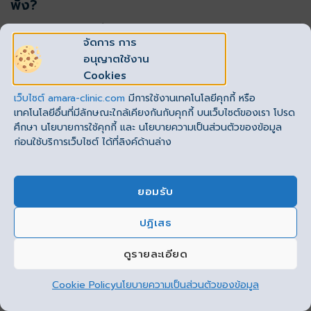
พัง?
ข้อดี
ของ Circadian Fasting
จัดการ การ
อนุญาตใช้งาน
ช่วยปรับพฤติกรรมการกิน ลดความเสี่ยงเป็นโรคกระเพาะ
Cookies
ทำให้ย่อยอาหารง่ายขึ้น
เว็บไซต์
amara-clinic.com
มีการใช้งานเทคโนโลยีคุกกี้ หรือ
เผาผลาญได้รวดเร็ว
ลดไขมันและน้ำตาลในเลือดได้ดี
เทคโนโลยีอื่นที่มีลักษณะใกล้เคียงกันกับคุกกี้ บนเว็บไซต์ของเรา โปรด
ศึกษา นโยบายการใช้คุกกี้ และ นโยบายความเป็นส่วนตัวของข้อมูล
ปรับสมดุลการหลั่งฮอร์โมนต่าง ๆ สุขภาพโดยรวมดีขึ้น
ก่อนใช้บริการเว็บไซต์ ได้ที่ลิงค์ด้านล่าง
ไม่ต้องงดอาหารมื้อใดมื้อหนึ่ง โดยเฉพาะมื้อเช้า
ไม่หิวง่าย เพราะกินครบและนอนพอ
ยอมรับ
ข้อเสีย
ของ Circadian Fasting
ปฏิเสธ
This site uses cookies to offer you a better browsing
experience. By browsing this website, you agree to our
ดูรายละเอียด
use of cookies.
ลดน้ำหนักและสัดส่วนได้ช้า เพราะเป็นการลดแบบค่อยเป็น
ค่อยไปมากกว่า
Cookie Policy
นโยบายความเป็นส่วนตัวของข้อมูล
ยอมรับ
อาจเกิดความเครียดหรืออยากอาหารในระยะแรกเท่านั้น