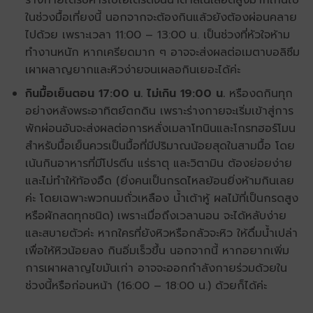
ในช่วงมื้อเที่ยงนี้ นอกจากจะต้องกินแล้วยังต้องผ่อนคลาย
ไปด้วย เพราะเวลา 11:00 – 13:00 น. เป็นช่วงที่หัวใจห้าม
ทำงานหนัก หากเครียดมาก ๆ อาจจะส่งผลต่อเมตาบอลิซึม
เผาผลาญยากและหิวง่ายจนเผลอกินเยอะได้ค่ะ
กินมื้อเย็นตอน 17:00 น.
ไม่เกิน 19:00 น.
หรืองดกินทุก
อย่างหลังพระอาทิตย์ตกดิน เพราะร่างกายจะเริ่มเข้าสู่การ
พักผ่อนอันจะส่งผลต่อการหลั่งเมลาโทนินและโกรทฮอร์โมน
สำหรับมื้อเย็นควรเป็นมื้อที่มีปริมาณน้อยสุดในสามมื้อ โดย
เน้นกินอาหารที่มีโปรตีน แร่ธาตุ และวิตามิน ต้องย่อยง่าย
และไม่ทำให้ท้องอืด (ยิ่งคนเป็นกรดไหลย้อนยิ่งห้ามกินเลย
ค่ะ โดยเฉพาะพวกนมถั่วเหลือง น้ำเต้าหู้ ผลไม้ที่เป็นกรดสูง
หรือผักสดทุกชนิด) เพราะเมื่อถึงเวลานอน จะได้หลับง่าย
และสบายตัวค่ะ หากใครที่ยังหิวหรือกลัวจะหิว ให้ดื่มน้ำเปล่า
เพื่อให้หิวน้อยลง กินอิ่มเร็วขึ้น นอกจากนี้ หากอยากเพิ่ม
การเผาผลาญไขมันเก่า อาจจะออกกำลังกายร่วมด้วยใน
ช่วงนี้หรือก่อนหน้า (16:00 – 18:00 น.) ด้วยก็ได้ค่ะ