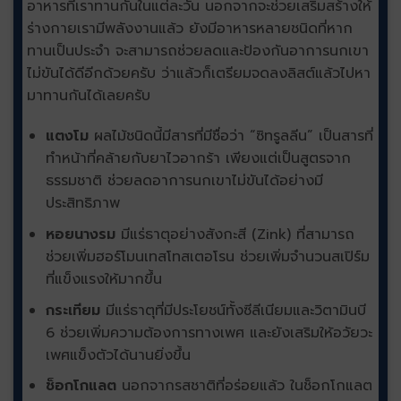
อาหารที่เราทานกันในแต่ละวัน นอกจากจะช่วยเสริมสร้างให้
ร่างกายเรามีพลังงานแล้ว ยังมีอาหารหลายชนิดที่หาก
ทานเป็นประจำ จะสามารถช่วยลดและป้องกันอาการนกเขา
ไม่ขันได้ดีอีกด้วยครับ ว่าแล้วก็เตรียมจดลงลิสต์แล้วไปหา
มาทานกันได้เลยครับ
แตงโม
ผลไม้ชนิดนี้มีสารที่มีชื่อว่า “ซิทรูลลีน” เป็นสารที่
ทำหน้าที่คล้ายกับยาไวอากร้า เพียงแต่เป็นสูตรจาก
ธรรมชาติ ช่วยลดอาการนกเขาไม่ขันได้อย่างมี
ประสิทธิภาพ
หอยนางรม
มีแร่ธาตุอย่างสังกะสี (Zink) ที่สามารถ
ช่วยเพิ่มฮอร์โมนเทสโทสเตอโรน ช่วยเพิ่มจำนวนสเปิร์ม
ที่แข็งแรงให้มากขึ้น
กระเทียม
มีแร่ธาตุที่มีประโยชน์ทั้งซีลีเนียมและวิตามินบี
6 ช่วยเพิ่มความต้องการทางเพศ และยังเสริมให้อวัยวะ
เพศแข็งตัวได้นานยิ่งขึ้น
ช็อกโกแลต
นอกจากรสชาติที่อร่อยแล้ว ในช็อกโกแลต