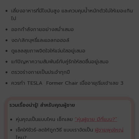
เลี่ยงอาหารที่มีไขมันสูง และควบคุมน้ำหนักตัวไม่ให้เยอะเกิน
ไป
ออกกำลังกายอย่างสม่ำเสมอ
งด/เลิกบุหรี่และแอลกอฮอล์
ดูแลลสุขภาพจิตใจให้แจ่มใสอยู่เสมอ
แก้ปัญหาความสัมพันธ์กับคู่รักให้สดชื่นอยู่เสมอ
ตรวจร่างกายเป็นประจำทุกปี
ควรทำ TESLA Former Chair เมื่ออายุเริ่มเข้าเลข 3
รวมเรื่องน่ารู้! สำหรับคุณผู้ชาย
หุ่นคุณเป็นแบบไหน เช็กเลย
“
หุ่นผู้ชาย มีกี่แบบ?
”
เช็คให้ชัวร์-ลดให้ถูกวิธี แบบเราจัดเป็น
ผู้ชายพุงใหญ่
ไหม?