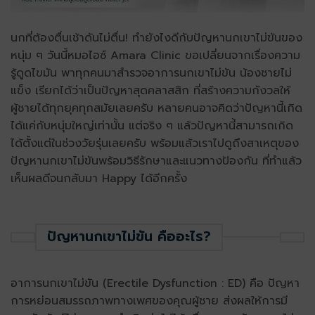
นกที่ต้องตื่นเช้าดันไม่ตื่น! ทำยังไงดีกับปัญหานกเขาไม่ขันของ
หนุ่ม ๆ วันนี้หมอไอซ์ Amara Clinic ขอเปลี่ยนจากเรื่องความ
รู้ดูดไขมัน พาทุกคนมาสำรวจอาการนกเขาไม่ขัน น้องชายไม่
แข็ง เรียกได้ว่าเป็นปัญหาสุดคลาสสิก ที่สร้างความกังวลให้
ผู้ชายได้ทุกยุคทุกสมัยเลยครับ หลายคนอาจคิดว่าปัญหานี้เกิด
ได้แค่กับหนุ่มใหญ่เท่านั้น แต่จริง ๆ แล้วปัญหานี้สามารถเกิด
ได้ตั้งแต่ในช่วงวัยรุ่นเลยครับ พร้อมแล้วเราไปดูถึงสาเหตุของ
ปัญหานกเขาไม่ขันพร้อมวิธีรักษาและแนวทางป้องกัน ที่ทำแล้ว
เห็นผลดีจนกลับมา Happy ได้อีกครั้ง
ปัญหานกเขาไม่ขัน คืออะไร?
อาการนกเขาไม่ขัน (Erectile Dysfunction : ED) คือ ปัญหา
การหย่อนสมรรถภาพทางเพศของคุณผู้ชาย ส่งผลให้การมี