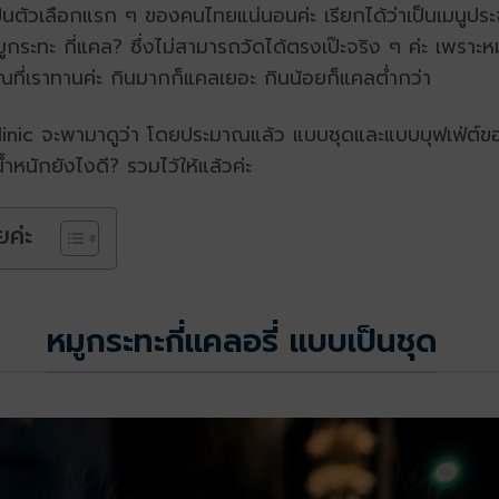
ป็นตัวเลือกแรก ๆ ของคนไทยแน่นอนค่ะ เรียกได้ว่าเป็นเมนูป
ระทะ กี่แคล? ซึ่งไม่สามารถวัดได้ตรงเป๊ะจริง ๆ ค่ะ เพราะหมูก
ณที่เราทานค่ะ กินมากก็แคลเยอะ กินน้อยก็แคลต่ำกว่า
inic จะพามาดูว่า โดยประมาณแล้ว แบบชุดและแบบบุฟเฟ่ต์ของ
ำหนักยังไงดี? รวมไว้ให้แล้วค่ะ
ยค่ะ
หมูกระทะกี่แคลอรี่ แบบเป็นชุด