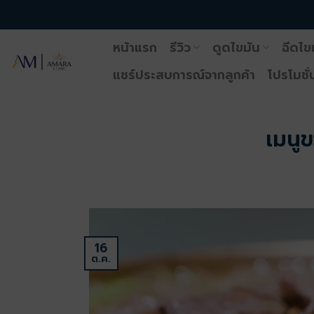
ข้าม
ไป
หน้าแรก
รีวิว
ดูดไขมัน
ฉีดไข
ยัง
เนื้อหา
แชร์ประสบการณ์จากลูกค้า
โปรโมชั่
เมนูข
16
ต.ค.