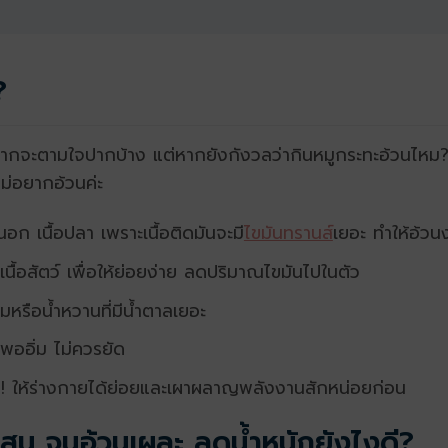
?
อยากจะตามใจปากบ้าง แต่หากยังกังวลว่ากินหมูกระทะอ้วนไหม? 
ไม่อยากอ้วนค่ะ
สันนอก เนื้อปลา เพราะเนื้อติดมันจะมี
ไขมันทรานส์
เยอะ ทำให้อ้วนง
เนื้อสัตว์ เพื่อให้ย่อยง่าย ลดปริมาณไขมันไปในตัว
อัดลมหรือน้ำหวานที่มีน้ำตาลเยอะ
พออิ่ม ไม่ควรยัด
นที! ให้ร่างกายได้ย่อยและเผาผลาญพลังงานสักหน่อยก่อน
ม่สน จนอ้วนเผละ ลดน้ำหนักยังไงดี?