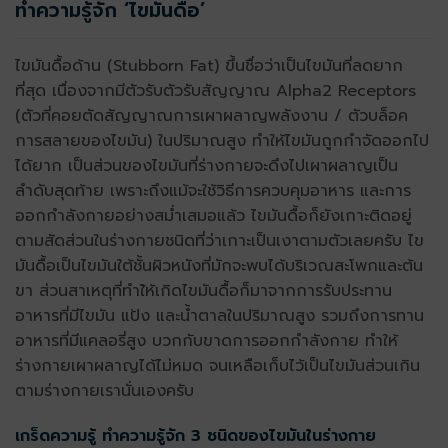
ทำความรู้จัก ‘ไขมันดื้อ’
ไขมันดื้อด้าน (Stubborn Fat) ขึ้นชื่อว่าเป็นไขมันที่ลดยาก
ที่สุด เนื่องจากมีตัวรับตัวรับสัญญาณ
Alpha2 Receptors
(ตัวที่คอยตัดสัญญาณการเผาผลาญพลังงาน / ตัวบล็อค
การสลายของไขมัน) ในปริมาณสูง ทำให้ไขมันถูกกำจัดออกไป
ได้ยาก เป็นส่วนของไขมันที่ร่างกายจะดึงไปเผาผลาญเป็น
ลำดับสุดท้าย เพราะถึงแม้จะใช้วิธีการควบคุมอาหาร และการ
ออกกำลังกายอย่างสม่ำเสมอแล้ว ไขมันดื้อก็ยังเกาะติดอยู่
ตามสัดส่วนในร่างกายชนิดที่ว่าเกาะเป็นเงาตามตัวเลยครับ ไข
มันดื้อเป็นไขมันใต้ชั้นผิวหนังที่มักจะพบได้บริเวณสะโพกและต้น
ขา ส่วนสาเหตุที่ทำใ้ห้เกิดไขมันดื้อก็มาจากการรับประทาน
อาหารที่มีไขมัน แป้ง และน้ำตาลในปริมาณสูง รวมถึงการทาน
อาหารที่มีแคลอรี่สูง บวกกับขาดการออกกำลังกาย ทำให้
ร่างกายเผาผลาญได้ไม่หมด จนเหลือเก็บไว้เป็นไขมันส่วนเกิน
ตามร่างกายเรานั่นเองครับ
เกร็ดความรู้ ทำความรู้จัก 3 ชนิดของไขมันในร่างกาย