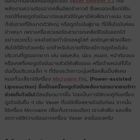
นอกจากนี้ยังมีเครื่องดูดไขมัน
Vaser Smooth 2.2
ที่ใช้
พลังงานความร้อนจากคลื่นอัลตร้าซาวด์ ซึ่งหมอจะเลือกใช้ใน
กรณีที่เคยดูดไขมันมาก่อนแล้วมีปัญหามีพังผืดเกาะแน่น รวม
ถึงในรายที่มีขนาดตัวใหญ่ หรือดูดไขมันผู้ชาย ที่มีชั้นไขมันค่อน
ข้างหนา เพราะเครื่องเวเซอร์จะสามารถเคลียร์ไขมันออกได้
อย่างรวดเร็ว และยังช่วยกำจัดเซลลูไลท์ ลดปัญหาผิวเปลือก
ส้มได้ดีอีกด้วยครับ แต่สำหรับในรายที่ต้องมีการดูดไขมันใน
บริเวณที่ดูดออกยาก เช่น แผ่นหลัง, น่อง ,หนอก, หน้าท้องบน
หรือเคสที่เคยดูดไขมันมาแล้วมีพังผืดเยอะ หรือตำแหน่งที่มีไข
มันเป็นบริเวณเล็ก ๆ ที่ต้องระวังภาวะบุ๋มหรือคลื่นเป็นพิเศษ
หมอก็จะเลือกใช้เครื่อง
Microaire PAL
(Power-assisted
Liposuction) ซึ่งเป็นเครื่องดูดไขมันพลังงานกลจากอเมริกา
ช่วยเก็บไขมัน
ได้ละเอียดมากขึ้น โดยเป็นการใช้ควบคู่กับเครื่อง
ดูดไขมันอื่น ๆ เช่น Vaser ที่จะใช้เพื่อสลายไขมันก่อน จากนั้น
ใช้เครื่อง Microaire เพื่อเก็บรายละเอียด เซาะพังผืด และเพื่อ
ลดการใช้ความร้อนจากเครื่อง Vaser ลงนั่นเองครับ