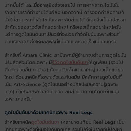
มากขึ้นได้ และเมื่ออายุยิ่งล่วงเลยไป การเผาผลาญไขมันใน
ร่างกายเราก็ทำงานได้แย่ลง นอกจากนี้ การออกกำลังกายก็
ยังไม่สามารถกำจัดไขมันเฉพาะสัดส่วนได้ นี่เองจึงเป็นอุปสรรค
สำคัญของสาวตัวเล็กแต่ขาใหญ่ หรือเอวเล็กแต่ขาใหญ่ครับ
แต่การดูดไขมันต้นขาเป็นวิธีที่จะช่วยกำจัดไขมันเฉพาะส่วนที่
กวนใจเราได้ ซึ่งให้ผลลัพธ์ที่แน่นอนและรวดเร็วแน่นอนครับ
สำหรับที่ Amara Clinic เรามีแพทย์ผู้ชำนาญด้านการดูดไขมัน
ปรับสัดส่วนโดยเฉพาะ
มี
รีวิวดูดไขมันต้นข
า
ให้ดูเพียบ (รวมไป
ถึงสัดส่วนอื่น ๆ ด้วย) ทั้งคนตัวเล็กแต่ขาใหญ่ เอวเล็กแต่ขา
ใหญ่ ด้วยเทคนิคที่เฉพาะตัวและทันสมัย มีหลักการดูดไขมันที่
เน้น Art+Science (ดูดไขมันอย่างมีศิลปะและความรู้เฉพาะ
ทาง) ทำให้ผลลัพธ์ออกมาสวย สมส่วน มีความโดดเด่นแบบ
เฉพาะเคสครับ
ดูดไขมันต้นขาด้วยเทคนิคเฉพาะ Real Legs
สำหรับเทคนิค
ดูดไขมันต้นขา
เหลาขาตะเกียบ Real Legs เป็น
เทคนิคเฉพาะตัวที่หมอใช้กับทุกเคส รวมไปถึงในรายที่มีปัญหา