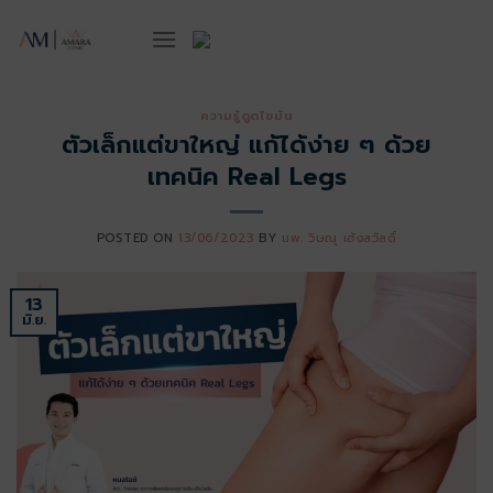
ข้าม
ไป
ยัง
เนื้อหา
ความรู้ดูดไขมัน
ตัวเล็กแต่ขาใหญ่ แก้ได้ง่าย ๆ ด้วย
เทคนิค Real Legs
POSTED ON
13/06/2023
BY
นพ. วิษณุ เฮ้งสวัสดิ์
13
มิ.ย.