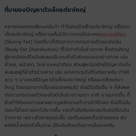
ที่มาของปัญหาตัวเล็กแต่ขาใหญ่
หลายคนคงสงสัยนะครับว่า ทำไมคนตัวเล็กแต่ขาใหญ่ หรือเอว
เล็กแต่ขาใหญ่ หรืออาจเห็นได้จากกรณีของคน
ผอมแต่มีพุง
(Skinny Fat) โดยที่มาก็เกิดจากการกระจายตัวของไขมัน
(Body Fat Distribution) ที่ไม่เท่ากันในร่างกาย ซึ่งส่วนใหญ่
ผู้ชายมักจะมีไขมันสะสมบริเวณลำตัวส่วนบนของร่างกาย เช่น
ลำคอ, หน้าอก, ไหล่ และหน้าท้อง ส่วนผู้หญิงมักมีปัญหาไขมัน
สะสมอยู่ที่ลำตัวช่วงล่าง เช่น สะโพกรวมไปถึงต้นขาครับ ทำให้
สาว ๆ บางคนมีปัญหาตัวเล็กแต่ขาใหญ่ หรือเอวเล็กแต่ขา
ใหญ่ โดยนอกจากเรื่องของเพศแล้ว ยังมีปัจจัยอื่น ๆ ที่ส่งผล
ต่อการกระจายตัวของไขมันในร่างกายเรา อาทิ อายุมากขึ้น ก็
ยิ่งทำให้ระบบการเผาผลาญพลังงานทำงานได้ช้าลง ยิ่งมีไขมัน
เยอะก็ยิ่งเอาออกได้ยากขึ้น รวมถึงปัจจัยของระดับฮอร์โมนใน
ร่างกาย เพราะยิ่งอายุเยอะขึ้น ฮอร์โมนเพศก็จะยิ่งลดลง ส่ง
ผลให้น้ำหนักตัวขึ้นง่าย มีไขมันส่วนเกินมากนั่นเองครับ