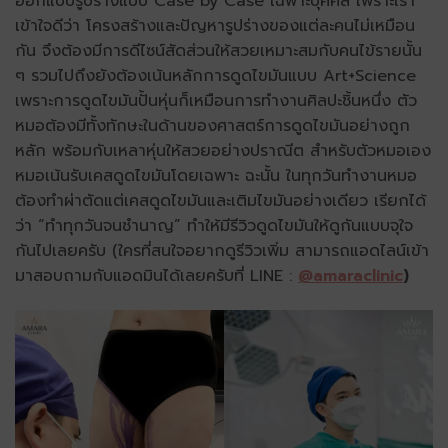
ออกแบบรูปร่างแบบ Case by Case เฉพาะบุคคล เพราะเรา
เข้าใจดีว่า โครงสร้างและปัญหารูปร่างของแต่ละคนไม่เหมือน
กัน จึงต้องมีการดีไซน์สัดส่วนให้สวยเหมาะสมกับคนไข้รายนั้น
ๆ รวมไปถึงยังต้องเน้นหลักการดูดไขมันแบบ Art+Science
เพราะการดูดไขมันปั้นหุ่นก็เหมือนการทำงานศิลปะชิ้นหนึ่ง ตัว
หมอต้องมีทั้งทักษะในด้านของศาสตร์การดูดไขมันอย่างถูก
หลัก พร้อมกับเหลาหุ่นให้สวยอย่างปราณีต สำหรับตัวหมอเอง
หมอเน้นรับเคสดูดไขมันโดยเฉพาะ ฉะนั้น ในทุกวันทำงานหมอ
ต้องทำผ่าตัดแต่เคสดูดไขมันและเติมไขมันอย่างเดียว เรียกได้
ว่า “ทำทุกวันจนชำนาญ” ทำให้มีรีวิวดูดไขมันให้ดูกันแบบจุใจ
กันไปเลยครับ (ใครที่สนใจอยากดูรีวิวเพิ่ม สามารถแอดไลน์เข้า
มาสอบถามกับแอดมินได้เลยครับที่ LINE :
@amaraclinic
)