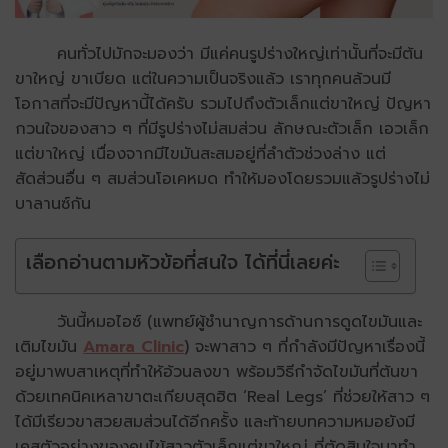
คนทั่วไปมักจะมองว่า มีแค่คนรูปร่างใหญ่เท่านั้นที่จะมีต้น
ขาใหญ่ ขาเบียด แต่ในความเป็นจริงแล้ว เราทุกคนล้วนมี
โอกาสที่จะมีปัญหานี้ได้ครับ รวมไปถึงตัวเล็กแต่ขาใหญ่ ปัญหา
กวนใจของสาว ๆ ที่มีรูปร่างไม่สมส่วน ลักษณะตัวเล็ก เอวเล็ก
แต่ขาใหญ่ เนื่องจากมีไขมันสะสมอยู่ที่ลำตัวช่วงล่าง แต่
สัดส่วนอื่น ๆ สมส่วนโอเคหมด ทำให้มองโดยรวมแล้วรูปร่างไม่
บาลานซ์กัน
เลือกอ่านตามหัวข้อที่สนใจ ได้ที่นี่เลยค่ะ
วันนี้หมอไอซ์ (แพทย์ผู้ชำนาญการด้านการดูดไขมันและ
เติมไขมัน
Amara Clinic
) จะพาสาว ๆ ที่กำลังมีปัญหาเรื่องนี้
อยู่มาพบสาเหตุที่ทำให้อ้วนลงขา พร้อมวิธีกำจัดไขมันที่ต้นขา
ด้วยเทคนิคเหลาขาตะเกียบสุดฮิต ‘Real Legs’ ที่ช่วยให้สาว ๆ
ได้มีเรียวขาสวยสมส่วนได้อีกครั้ง และท้ายบทความหมอยังมี
เคสตัวอย่างของคนไข้สาวตัวเล็กแต่ขาใหญ่ ที่ตัดสินใจมาทำ