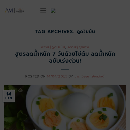
ข้าม
ไป
ยัง
เนื้อหา
TAG ARCHIVES:
ดูดไขมัน
ความรู้ดูดไขมัน
,
ความรู้สุขภาพ
สูตรลดน้ำหนัก 7 วันด้วยไข่ต้ม ลดน้ำหนัก
ฉบับเร่งด่วน!
POSTED ON
14/04/2025
BY
นพ. วิษณุ เฮ้งสวัสดิ์
14
เม.ย.