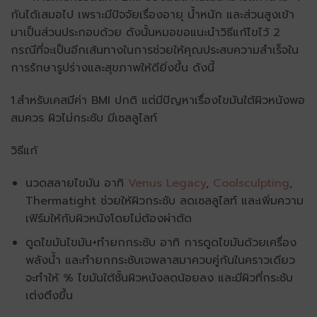
กันได้เสมอไป เพราะมีปัจจัยเรื่องอายุ น้ำหนัก และส่วนสูงเข้า
มาเป็นส่วนประกอบด้วย ดังนั้นหมอขอแนะนำวิธีแก้ไขไว้ 2
กรณีที่จะเป็นอีกเส้นทางในการช่วยให้คุณประสบความสำเร็จใน
การรักษารูปร่างและสุขภาพให้ดียิ่งขึ้น ดังนี้
1.สำหรับเคสมีค่า BMI ปกติ แต่มีปัญหาเรื่องไขมันใต้ผิวหนังพอ
สมควร ผิวไม่กระชับ มีเซลลูไลท์
วิธีแก้
นวดสลายไขมัน อาทิ
Venus Legacy
,
Coolsculpting
,
Thermatight ช่วยให้ผิวกระชับ ลดเซลลูไลท์ และเพิ่มความ
เฟิร์มให้กับผิวหนังโดยไม่ต้องผ่าตัด
ดูดไขมันไขมัน+ทำยกกระชับ อาทิ การดูดไขมันด้วยเครื่อง
พลังน้ำ และทำยกกระชับเจพลาสมาควบคู่กันในคราวเดียว
จะทำให้ % ไขมันใต้ชั้นผิวหนังลดน้อยลง และมีผิวที่กระชับ
เต่งตึงขึ้น