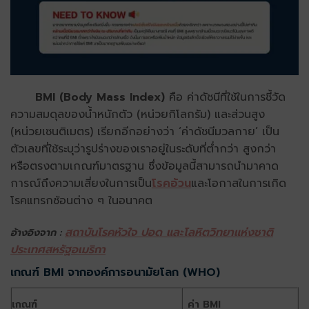
BMI (Body Mass Index)
คือ ค่าดัชนีที่ใช้ในการชี้วัด
ความสมดุลของน้ำหนักตัว (หน่วยกิโลกรัม) และส่วนสูง
(หน่วยเซนติเมตร) เรียกอีกอย่างว่า ‘ค่าดัชนีมวลกาย’ เป็น
ตัวเลขที่ใช้ระบุว่ารูปร่างของเราอยู่ในระดับที่ต่ำกว่า สูงกว่า
หรือตรงตามเกณฑ์มาตรฐาน ซึ่งข้อมูลนี้สามารถนำมาคาด
การณ์ถึงความเสี่ยงในการเป็น
โรคอ้วน
และโอกาสในการเกิด
โรคแทรกซ้อนต่าง ๆ ในอนาคต
สถาบันโรคหัวใจ ปอด และโลหิตวิทยาแห่งชาติ
อ้างอิงจาก :
ประเทศสหรัฐอเมริกา
เกณฑ์ BMI จากองค์การอนามัยโลก (WHO)
เกณฑ์
ค่า BMI