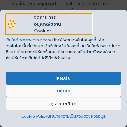
บ่งชี้ข้อมูลทางสุขภาพโดยตรงได้ หากมีการตรวจ
ร่างกายเพิ่มเติมก็จะช่วยให้เราเห็นภาพมากขึ้นค่ะ แต่
จัดการ การ
ถ้าต้องการข้อมูลเชิงลึกจริง ๆ ควรปรึกษาแพทย์ผู้
อนุญาตใช้งาน
เชี่ยวชาญจะดีที่สุด
Cookies
เว็บไซต์
amara-clinic.com
มีการใช้งานเทคโนโลยีคุกกี้ หรือ
เทคโนโลยีอื่นที่มีลักษณะใกล้เคียงกันกับคุกกี้ บนเว็บไซต์ของเรา โปรด
ปรึกษาแพทย์ ฟรี!
ศึกษา นโยบายการใช้คุกกี้ และ นโยบายความเป็นส่วนตัวของข้อมูล
ก่อนใช้บริการเว็บไซต์ ได้ที่ลิงค์ด้านล่าง
ลงทะเบียน
คลิกที่นี่
ยอมรับ
สอบถามโปรโมชั่น LINE:
@amaraclinic
หรือคลิกลิงค์นี้ได้เลย
:
ปฏิเสธ
This site uses cookies to offer you a better browsing
https://lin.ee/801MUsB
experience. By browsing this website, you agree to our
ดูรายละเอียด
use of cookies.
ติดต่อเบอร์โทร :
Cookie Policy
นโยบายความเป็นส่วนตัวของข้อมูล
ยอมรับ
062-789-1999