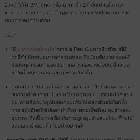
2.เคสที่มีค่า BMI ปกติ หรือ มากกว่า 27 ขึ้นไป แต่มีภาวะ
แทรกซ้อนของโรคอ้วน มีปัญหาควบคุมการรับประทานอาหาร
ต้องการลดความอ้วน
วิธีแก้
ใช้
ปากกาลดน้ำหนัก
Amara Pen เป็นการฉีดตัวยาที่มี
ฤทธิ์ทำให้ความอยากอาหารลดลง หิวน้อยอิ่มนาน ช่วยให้
ปรับพฤติกรรมการรับประทานอาหารอย่างยั่งยืน ซึ่งจะส่ง
ผลให้น้ำหนักลดลง สุขภาพภายในดีขึ้น
ดูดไขมัน + ไปออกกำลังกายต่อ ในเคสที่ไขมันเยอะมาก ๆ
จนออกกำลังกายไม่ไหว หรือ ขาดความมั่นใจจนไม่กล้าเข้า
ยิม การเลือกมาดูดไขมันก่อนเพื่อให้ได้สัดส่วนที่ดีในครึ่ง
ทาง แล้วอีกครึ่งไปออกกำลังกายต่อเพื่อรักษารูปร่างและ
สุขภาพ ถือเป็นทางเลือกในการดูแลรูปร่างแบบใหม่ ที่คนไข้
ของเอมาร่านิยมทำกันอย่างมากค่ะ