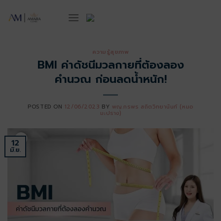
ข้าม
ไป
ยัง
เนื้อหา
ความรู้สุขภาพ
BMI ค่าดัชนีมวลกายที่ต้องลอง
คำนวณ ก่อนลดน้ำหนัก!
POSTED ON
12/06/2023
BY
พญ.กรพร สถิตวิทยานันท์ (หมอ
มะปราง)
12
มิ.ย.