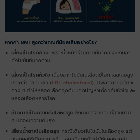
หากค่า BMI สูงกว่าเกณฑ์มีผลเสียอย่างไร?
เสี่ยงเป็นโรคอ้วน
เพราะน้ำหนักร่างกายที่มากอาจบ่งบอก
ถึงไขมันที่มากตาม
เสี่ยงเป็นโรคหัวใจ
เนื่องจากไขมันในเลือดมีโอกาสสะสมสูง
เรียกว่า ไขมันเลว (
LDL cholesterol
) ไปพอกตามอวัยวะ
ต่าง ๆ ทำให้หลอดเลือดอุดตัน เกิดปัญหาเกี่ยวกับหัวใจและ
หลอดเลือดหลายโรค
มีโอกาสเป็นความดันโลหิตสูง
สังเกตได้จากคนที่อ้วนมาก
ๆ มักจะมีความดันสูง
เสี่ยงน้ำตาลในเลือดสูง
กรณีเดียวกับไขมันในเลือดสูง แต่
จะส่งผลให้เกิดอาการอื่น เช่น เลือดหนืดทำให้แผลหายช้า