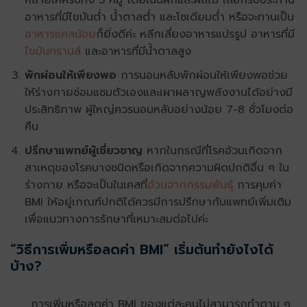
หลายให้ครบทั้ง 5 หมู่ โดยเน้นผักและผลไม้ เลือกรับประทาน
อาหารที่มีไขมันต่ำ น้ำตาลต่ำ และโซเดียมต่ำ หรือจะทานเป็น
อาหารแคลน้อย
ก็ยิ่งดีค่ะ หลีกเลี่ยงอาหารแปรรูป อาหารที่มี
ไขมันทรานส์
และอาหารที่มีน้ำตาลสูง
พักผ่อนให้เพียงพอ
การนอนหลับพักผ่อนให้เพียงพอช่วย
ให้ร่างกายซ่อมแซมตัวเองและเผาผลาญพลังงานได้อย่างมี
ประสิทธิภาพ ผู้ใหญ่ควรนอนหลับอย่างน้อย 7-8 ชั่วโมงต่อ
คืน
ปรึกษาแพทย์ผู้เชี่ยวชาญ
หากในกรณีที่โรคอ้วนเกิดจาก
สาเหตุของโรคบางชนิดหรือเกิดจากความผิดปกติอื่น ๆ ใน
ร่างกาย หรือจะเป็นในเคสที่
อ้วนจากกรรมพันธุ์
การคุมค่า
BMI ให้อยู่เกณฑ์ปกติได้ควรมีการปรึกษากับแพทย์เพิ่มเติม
เพื่อแนวทางการรักษาที่เหมาะสมต่อไปค่ะ
“วิธีการเพิ่มหรือลดค่า BMI” เริ่มต้นทำยังไงได้
บ้าง?
การเพิ่มหรือลดค่า BMI ของแต่ละคนไม่สามารถทำตาม ๆ