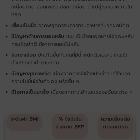
เหนื่อยง่าย อ่อนเพลีย ปัสสาวะบ่อย นำไปสู่โรคเบาหวานใน
ที่สุด
เสี่ยงเป็นนิ่ว
จากพฤติกรรมการทานอาหารที่มากผิดปกติ
มีปัญหาด้านการนอนหลับ
เช่น เป็นโรคหยุดหายใจขณะหลับ
กรนผิดปกติ มีอาการนอนไม่หลับ
ข้อเข่าเสื่อม
มักเกิดขึ้นกับคนที่มีน้ำหนักตัวเยอะมากแล้ว
ทำให้ข้อเข่าทำงานหนัก
มีปัญหาสุขภาพจิต
เนื่องจากการใช้ชีวิตประจำวันที่ลำบาก
ความไม่มั่นใจในตัวเอง หรืออื่น ๆ
มีโอกาสเป็นมะเร็ง
เนื่องจากภาวะอักเสบของอวัยวะต่าง ๆ
ระดับค่า BMI
% ไขมันใน
ความเสี่ยงต่อ
ร่างกาย
BFP
การเกิดโรค