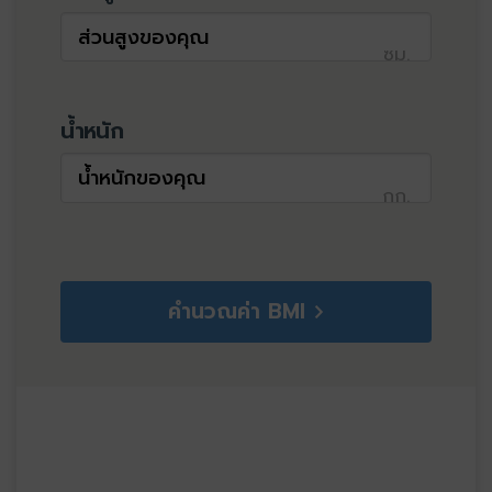
ซม.
น้ำหนัก
กก.
คำนวณค่า BMI