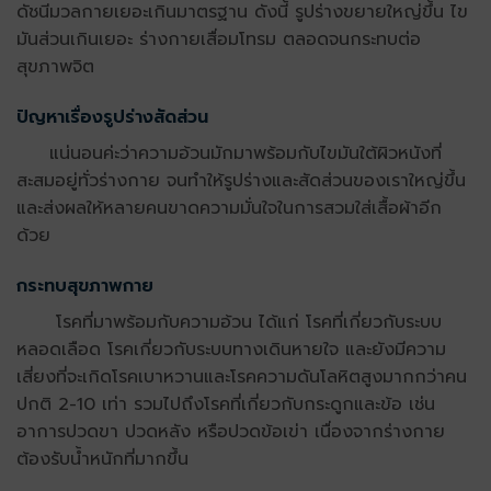
ดัชนีมวลกายเยอะเกินมาตรฐาน ดังนี้ รูปร่างขยายใหญ่ขึ้น ไข
มันส่วนเกินเยอะ ร่างกายเสื่อมโทรม ตลอดจนกระทบต่อ
สุขภาพจิต
ปัญหาเรื่องรูปร่างสัดส่วน
แน่นอนค่ะว่าความอ้วนมักมาพร้อมกับไขมันใต้ผิวหนังที่
สะสมอยู่ทั่วร่างกาย จนทำให้รูปร่างและสัดส่วนของเราใหญ่ขึ้น
และส่งผลให้หลายคนขาดความมั่นใจในการสวมใส่เสื้อผ้าอีก
ด้วย
กระทบสุขภาพกาย
โรคที่มาพร้อมกับความอ้วน ได้แก่ โรคที่เกี่ยวกับระบบ
หลอดเลือด โรคเกี่ยวกับระบบทางเดินหายใจ และยังมีความ
เสี่ยงที่จะเกิดโรคเบาหวานและโรคความดันโลหิตสูงมากกว่าคน
ปกติ 2-10 เท่า รวมไปถึงโรคที่เกี่ยวกับกระดูกและข้อ เช่น
อาการปวดขา ปวดหลัง หรือปวดข้อเข่า เนื่องจากร่างกาย
ต้องรับน้ำหนักที่มากขึ้น